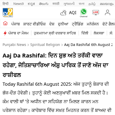
हिन्दी 
News9
ಕನ್ನಡ
తెలుగు
मराठी
ગુજરાતી
বাংলা
தமிழ்
മലയാളം
AQI
ਖੇਤੀਬਾੜੀ
ਪੰਜਾਬ
ਸ਼ਾਰਟ ਵੀਡੀਓਜ਼
ਦੇਸ਼
ਦੁਨੀਆ
ਟ੍ਰੈਂਡਿੰਗ
ਮਨੋਰੰਜਨ
ਫੋਟੋ ਗੈਲ
ਪੰਜਾਬ ਦਾ ਮੌਸਮ
ਹੁਕਮਨਾਮਾ ਸ੍ਰੀ ਦਰਬਾਰ ਸਾਹਿਬ
ਦਿੱਲੀ
ਲੋਕਸਭਾ
ਸੰਸ
ਸ਼ਾਰਟ ਵੀਡੀਓਜ਼
Punjabi News
Spiritual Religion
Aaj Da Rashifal 6th August 
ਕਾਰੋਬਾਰ
Aaj Da Rashifal: ਦਿਨ ਸ਼ੁਭ ਅਤੇ ਤਰੱਕੀ ਵਾਲਾ
ਕਰਿਅਰ
ਰਹੇਗਾ, ਜੋਤਿਸ਼ਾਚਾਰਿਆ ਅੰਸ਼ੁ ਪਾਰਿਕ ਤੋਂ ਜਾਣੋ ਅੱਜ ਦਾ
ਮਨੋਰੰਜਨ
ਰਾਸ਼ੀਫਲ
ਦੇਸ਼
Today Rashifal 6th August 2025: ਅੱਜ ਤੁਹਾਨੂੰ ਬੇਕਾਰ ਦੀ
ਭੱਜ-ਦੌੜ ਹੋਵੇਗੀ। ਤੁਹਾਨੂੰ ਕੋਈ ਅਣਸੁਖਾਵੀਂ ਖ਼ਬਰ ਮਿਲ ਸਕਦੀ ਹੈ।
ਲਾਈਫ ਸਟਾਈਲ
ਕੰਮ ਵਾਲੀ ਥਾਂ 'ਤੇ ਅਧੀਨ ਦਾ ਸਹਿਯੋਗ ਨਾ ਮਿਲਣ ਕਾਰਨ ਮਨ
ਪੰਜਾਬ
ਪਰੇਸ਼ਾਨ ਰਹੇਗਾ। ਕਾਰੋਬਾਰ ਵਿੱਚ ਸਖ਼ਤ ਮਿਹਨਤ ਕਰਨ ਤੋਂ ਬਾਅਦ ਵੀ