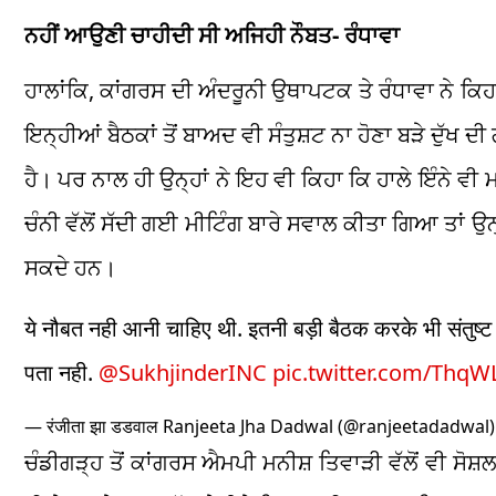
ਨਹੀਂ ਆਉਣੀ ਚਾਹੀਦੀ ਸੀ ਅਜਿਹੀ ਨੌਬਤ- ਰੰਧਾਵਾ
ਹਾਲਾਂਕਿ, ਕਾਂਗਰਸ ਦੀ ਅੰਦਰੂਨੀ ਉਥਾਪਟਕ ਤੇ ਰੰਧਾਵਾ ਨੇ ਕਿ
ਇਨ੍ਹੀਆਂ ਬੈਠਕਾਂ ਤੋਂ ਬਾਅਦ ਵੀ ਸੰਤੁਸ਼ਟ ਨਾ ਹੋਣਾ ਬੜੇ ਦੁੱਖ
ਹੈ। ਪਰ ਨਾਲ ਹੀ ਉਨ੍ਹਾਂ ਨੇ ਇਹ ਵੀ ਕਿਹਾ ਕਿ ਹਾਲੇ ਇੰਨੇ ਵੀ
ਚੰਨੀ ਵੱਲੋਂ ਸੱਦੀ ਗਈ ਮੀਟਿੰਗ ਬਾਰੇ ਸਵਾਲ ਕੀਤਾ ਗਿਆ ਤਾਂ ਉਨ੍
ਸਕਦੇ ਹਨ।
ये नौबत नही आनी चाहिए थी. इतनी बड़ी बैठक करके भी संतुष्ट न
पता नही. ⁦
@SukhjinderINC
⁩
pic.twitter.com/Thq
— रंजीता झा डडवाल Ranjeeta Jha Dadwal (@ranjeetadadwal
ਚੰਡੀਗੜ੍ਹ ਤੋਂ ਕਾਂਗਰਸ ਐਮਪੀ ਮਨੀਸ਼ ਤਿਵਾੜੀ ਵੱਲੋਂ ਵੀ ਸ