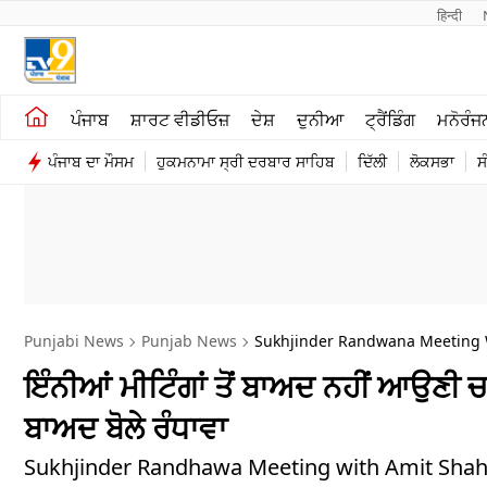
हिन्दी 
ਖੇਤੀਬਾੜੀ
ਕਰਿਅਰ
ਪੰਜਾਬ
ਸ਼ਾਰਟ ਵੀਡੀਓਜ਼
ਦੇਸ਼
ਦੁਨੀਆ
ਟ੍ਰੈਂਡਿੰਗ
ਮਨੋਰੰਜ
ਸ਼ਾਰਟ ਵੀਡੀਓਜ਼
ਮਨੋਰੰਜਨ
ਪੰਜਾਬ ਦਾ ਮੌਸਮ
ਹੁਕਮਨਾਮਾ ਸ੍ਰੀ ਦਰਬਾਰ ਸਾਹਿਬ
ਦਿੱਲੀ
ਲੋਕਸਭਾ
ਸ
ਕਾਰੋਬਾਰ
ਦੇਸ਼
Punjabi News
Punjab News
Sukhjinder Randwana Meeting W
ਇੰਨੀਆਂ ਮੀਟਿੰਗਾਂ ਤੋਂ ਬਾਅਦ ਨਹੀਂ ਆਉਣੀ 
ਬਾਅਦ ਬੋਲੇ ਰੰਧਾਵਾ
Sukhjinder Randhawa Meeting with Amit Shah: ਵਿਧਾ