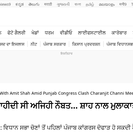
News9
ಕನ್ನಡ
తెలుగు
मराठी
ગુજરાતી
বাংলা
தமிழ்
മലയാളം
मनी9
ਲਾਈਫ ਸਟਾਈਲ
ਖੇਡਾਂ
ਨ
ਫੋਟੋ ਗੈਲਰੀ
ਖੇਡਾਂ
ਧਰਮ
ਵੀਡੀਓ
ਲਾਈਫਸਟਾਈਲ
ਕਾਰੋਬਾਰ
ਪੰਜਾਬ
ਟੈਕਨੋਲਜੀ
ੰਸਦ ਦਾ ਇਜਲਾਸ
ਨੀਟ
ਪੰਜਾਬ ਸਰਕਾਰ
ਕਿਸਾਨ ਪ੍ਰਦਰਸ਼ਨ
ਪੰਜਾਬ ਵਿਧਾਨਸਭਾ
ਧਰਮ
ਟ੍ਰੈਂਡਿੰਗ
ith Amit Shah Amid Punjab Congress Clash Charanjit Channi Meet
ਚਾਹੀਦੀ ਸੀ ਅਜਿਹੀ ਨੌਬਤ… ਸ਼ਾਹ ਨਾਲ ਮੁਲਾਕਾਤ
ਨ ਸਭਾ ਚੋਣਾਂ ਤੋਂ ਪਹਿਲਾਂ ਪੰਜਾਬ ਕਾਂਗਰਸ ਦੋਫਾੜ ਹੋ ਸਕਦੀ 