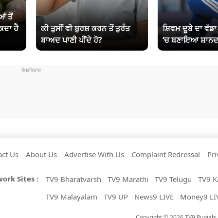
ਂ ਤੋਂ
ਕਦਾ ਹੈ
ਕੀ ਤੁਸੀਂ ਵੀ ਬੁਰਸ਼ ਕਰਨ ਤੋਂ ਤੁਰੰਤ
ਸ਼ਿਵਮ ਦੂਬੇ ਦਾ ਵੱਡ
ਬਾਅਦ ਪਾਣੀ ਪੀਂਦੇ ਹੋ?
‘ਚ ਬਣਾਇਆ ਸ਼ਾਨਦ
act Us
About Us
Advertise With Us
Complaint Redressal
Pri
ork Sites :
TV9 Bharatvarsh
TV9 Marathi
TV9 Telugu
TV9 K
TV9 Malayalam
TV9 UP
News9 LIVE
Money9 LI
Copyright © 2026 TV9 Punjabi. 