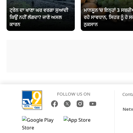
ਟ੍ਰੇਨ ਦਾ ਖਾਣਾ ਘਰ ਵਰਗਾ ਸੁਆਦੀ
ਮਾਨਸੂਨ ‘ਚ ਇਨ੍ਹਾਂ 3 ਸਬਜ਼ੀਆ
ਕਿਉਂ ਨਹੀਂ ਲੱਗਦਾ? ਜਾਣੋ ਅਸਲ
ਰਹੋ ਸਾਵਧਾਨ, ਸਿਹਤ ਨੂੰ ਹੋ ਸ
ਕਾਰਨ
ਨੁਕਸਾਨ
FOLLOW US ON
Cont
Netw