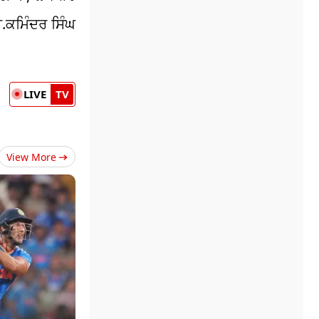
.ਕਮਿੰਦਰ ਸਿੰਘ
LIVE
TV
View More