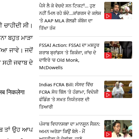
ਪੈਸੇ ਲੈ ਕੇ ਵੇਚਦੇ ਸਨ ਟਿਕਟਾਂ... ਹੁਣ
ਨਹੀਂ ਮਿਲ ਰਹੇ ਬੰਦੇ...ਕਾਂਗਰਸ ਦੇ ਕਲੇਸ਼
'ਤੇ AAP MLA ਗੋਲਡੀ ਕੰਬੋਜ ਦਾ
ਣੀ ਚਾਹੀਦੀ ਸੀ।
ਤਿੱਖਾ ਤੰਜ
ਣਨਾ ਬਹੁਤ ਮਾੜਾ
FSSAI Action: FSSAI ਦਾ ਮਸ਼ਹੂਰ
ਿਆ ਜਾਵੇ। ਜਦੋਂ
ਸ਼ਰਾਬ ਬ੍ਰਾਂਡਸ 'ਤੇ ਸ਼ਿਕੰਜਾ, ਜਾਂਚ ਦੇ
ਦਾਇਰੇ 'ਚ Old Monk,
ੀ ਸਹੀ ਜਵਾਬ ਦੇ
McDowells
Indias FCRA Bill: ਸੰਸਦ ਵਿੱਚ
तलब निकलेगा
FCRA ਸੋਧ ਬਿੱਲ 'ਤੇ ਹੰਗਾਮਾ, ਵਿਦੇਸ਼ੀ
ਫੰਡਿੰਗ 'ਤੇ ਸਖ਼ਤ ਨਿਯੰਤਰਣ ਦੀ
ਤਿਆਰੀ
ਪੰਜਾਬ ਵਿਧਾਨਸਭਾ ਦਾ ਮਾਨਸੂਨ ਸੈਸ਼ਨ:
ਾਬ ਤਾਂ ਉਹ ਆਪ
ਅਮਨ ਅਰੋੜਾ ਕਿਉਂ ਬੋਲੇ - ਮੈਂ
ਅਸਤੀਫਾ ਦੇ ਦੇਵਾਂਗਾ, ਜਾਣੋ