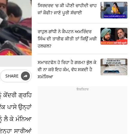
ਸਿਰਦਰਦ 'ਚ ਕੀ ਪੀਣੀ ਚਾਹੀਦੀ ਚਾਹ
ਜਾਂ ਕੌਫੀ? ਜਾਣੋ ਪੂਰੀ ਸੱਚਾਈ
ਰਾਹੁਲ ਗਾਂਧੀ ਨੇ ਕੈਪਟਨ ਅਮਰਿੰਦਰ
ਸਿੰਘ ਦੀ ਤਾਰੀਫ ਕੀਤੀ ਤਾਂ ਕਿਉਂ ਮਚੀ
ਹਲਚਲ?
ਸਮਾਰਟਫੋਨ ਹੋ ਰਿਹਾ ਹੈ ਗਰਮ? ਭੁੱਲ ਕੇ
ਵੀ ਨਾ ਕਰੋ ਇਹ ਕੰਮ, ਵੱਧ ਸਕਦੀ ਹੈ
SHARE
ਸਮੱਸਿਆ
 ਕੇਂਦਰੀ ਗ੍ਰਹਿ
ਕ ਪਾਸੇ ਉਨ੍ਹਾਂ
ੰ ਲੈ ਕੇ ਮੰਨਿਆ
 ਇਨ੍ਹਾ ਸਾਰੀਆਂ