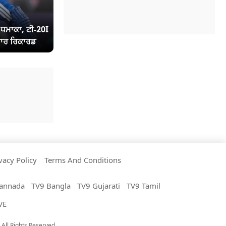
ਾ ਧਮਾਕਾ, ਟੀ-20I
ਾਰ ਰਿਕਾਰਡ
vacy Policy
Terms And Conditions
annada
TV9 Bangla
TV9 Gujarati
TV9 Tamil
VE
All Rights Reserved.