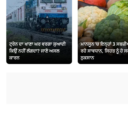
ਟ੍ਰੇਨ ਦਾ ਖਾਣਾ ਘਰ ਵਰਗਾ ਸੁਆਦੀ
ਮਾਨਸੂਨ ‘ਚ ਇਨ੍ਹਾਂ 3 ਸਬਜ਼ੀਆ
ਕਿਉਂ ਨਹੀਂ ਲੱਗਦਾ? ਜਾਣੋ ਅਸਲ
ਰਹੋ ਸਾਵਧਾਨ, ਸਿਹਤ ਨੂੰ ਹੋ ਸ
ਕਾਰਨ
ਨੁਕਸਾਨ