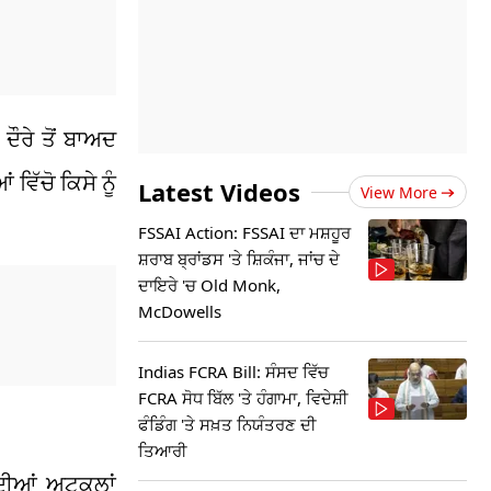
ੌਰੇ ਤੋਂ ਬਾਅਦ
ਿੱਚੋ ਕਿਸੇ ਨੂੰ
Latest Videos
View More
FSSAI Action: FSSAI ਦਾ ਮਸ਼ਹੂਰ
ਸ਼ਰਾਬ ਬ੍ਰਾਂਡਸ 'ਤੇ ਸ਼ਿਕੰਜਾ, ਜਾਂਚ ਦੇ
ਦਾਇਰੇ 'ਚ Old Monk,
McDowells
Indias FCRA Bill: ਸੰਸਦ ਵਿੱਚ
FCRA ਸੋਧ ਬਿੱਲ 'ਤੇ ਹੰਗਾਮਾ, ਵਿਦੇਸ਼ੀ
ਫੰਡਿੰਗ 'ਤੇ ਸਖ਼ਤ ਨਿਯੰਤਰਣ ਦੀ
ਤਿਆਰੀ
 ਦੀਆਂ ਅਟਕਲਾਂ