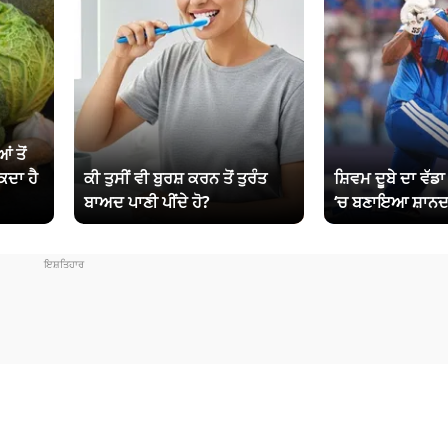
ਂ ਤੋਂ
ਕਦਾ ਹੈ
ਕੀ ਤੁਸੀਂ ਵੀ ਬੁਰਸ਼ ਕਰਨ ਤੋਂ ਤੁਰੰਤ
ਸ਼ਿਵਮ ਦੂਬੇ ਦਾ ਵੱਡ
ਬਾਅਦ ਪਾਣੀ ਪੀਂਦੇ ਹੋ?
‘ਚ ਬਣਾਇਆ ਸ਼ਾਨਦ