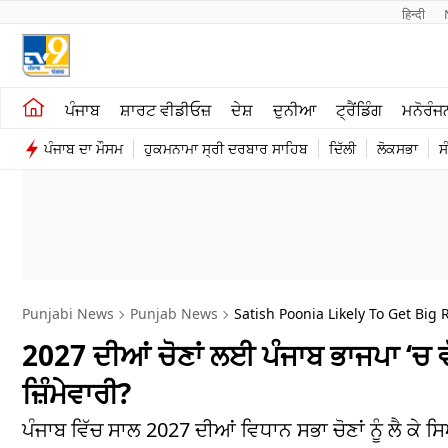
हिन्दी 
ਖੇਤੀਬਾੜੀ
ਕਰਿਅਰ
ਪੰਜਾਬ
ਸ਼ਾਰਟ ਵੀਡੀਓਜ਼
ਦੇਸ਼
ਦੁਨੀਆ
ਟ੍ਰੈਂਡਿੰਗ
ਮਨੋਰੰਜ
ਸ਼ਾਰਟ ਵੀਡੀਓਜ਼
ਮਨੋਰੰਜਨ
ਪੰਜਾਬ ਦਾ ਮੌਸਮ
ਹੁਕਮਨਾਮਾ ਸ੍ਰੀ ਦਰਬਾਰ ਸਾਹਿਬ
ਦਿੱਲੀ
ਲੋਕਸਭਾ
ਸ
ਕਾਰੋਬਾਰ
ਦੇਸ਼
Punjabi News
Punjab News
Satish Poonia Likely To Get Big
2027 ਦੀਆਂ ਚੋਣਾਂ ਲਈ ਪੰਜਾਬ ਭਾਜਪਾ ‘ਚ ਵ
ਜ਼ਿੰਮੇਵਾਰੀ?
ਪੰਜਾਬ ਵਿੱਚ ਸਾਲ 2027 ਦੀਆਂ ਵਿਧਾਨ ਸਭਾ ਚੋਣਾਂ ਨੂੰ ਲੈ 