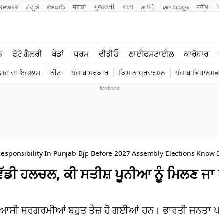
News9
ಕನ್ನಡ
తెలుగు
मराठी
ગુજરાતી
বাংলা
தமிழ்
മലയാളം
मनी9
ਲਾਈਫ ਸਟਾਈਲ
ਖੇਡਾਂ
ਨ
ਫੋਟੋ ਗੈਲਰੀ
ਖੇਡਾਂ
ਧਰਮ
ਵੀਡੀਓ
ਲਾਈਫਸਟਾਈਲ
ਕਾਰੋਬਾਰ
ਪੰਜਾਬ
ਟੈਕਨੋਲਜੀ
ੰਸਦ ਦਾ ਇਜਲਾਸ
ਨੀਟ
ਪੰਜਾਬ ਸਰਕਾਰ
ਕਿਸਾਨ ਪ੍ਰਦਰਸ਼ਨ
ਪੰਜਾਬ ਵਿਧਾਨਸਭਾ
ਧਰਮ
ਟ੍ਰੈਂਡਿੰਗ
 Responsibility In Punjab Bjp Before 2027 Assembly Elections Know 
ੱਡੀ ਹਲਚਲ, ਕੀ ਸਤੀਸ਼ ਪੂਨੀਆ ਨੂੰ ਮਿਲਣ ਜਾ 
ਕੇ ਸਿਆਸੀ ਸਰਗਰਮੀਆਂ ਬਹੁਤ ਤੇਜ਼ ਹੋ ਗਈਆਂ ਹਨ। ਭਾਰਤੀ ਜਨਤਾ 