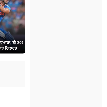
ਾ ਧਮਾਕਾ, ਟੀ-20I
ਾਰ ਰਿਕਾਰਡ