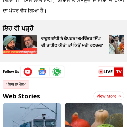
ਗਿਆ ਹੈ। ਇਸ ਨਾਲ ਰਾਵੀ, ਬਿਆਸ ਤੇ ਸਤਲੁਜ ਦਰਿਆ
‘
ਚ ਪਾਣੀ
ਦਾ ਪੱਧਰ ਵੱਧ ਗਿਆ ਹੈ।
ਇਹ ਵੀ ਪੜ੍ਹੋ
ਰਾਹੁਲ ਗਾਂਧੀ ਨੇ ਕੈਪਟਨ ਅਮਰਿੰਦਰ ਸਿੰਘ
ਦੀ ਤਾਰੀਫ ਕੀਤੀ ਤਾਂ ਕਿਉਂ ਮਚੀ ਹਲਚਲ?
LIVE
TV
Follow Us
ਪੰਜਾਬ ਦਾ ਮੌਸਮ
Web Stories
View More