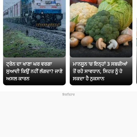
ਟ੍ਰੇਨ ਦਾ ਖਾਣਾ ਘਰ ਵਰਗਾ
ਮਾਨਸੂਨ ‘ਚ ਇਨ੍ਹਾਂ 3 ਸਬਜ਼ੀਆਂ
ਸੁਆਦੀ ਕਿਉਂ ਨਹੀਂ ਲੱਗਦਾ? ਜਾਣੋ
ਤੋਂ ਰਹੋ ਸਾਵਧਾਨ, ਸਿਹਤ ਨੂੰ ਹੋ
ਅਸਲ ਕਾਰਨ
ਸਕਦਾ ਹੈ ਨੁਕਸਾਨ