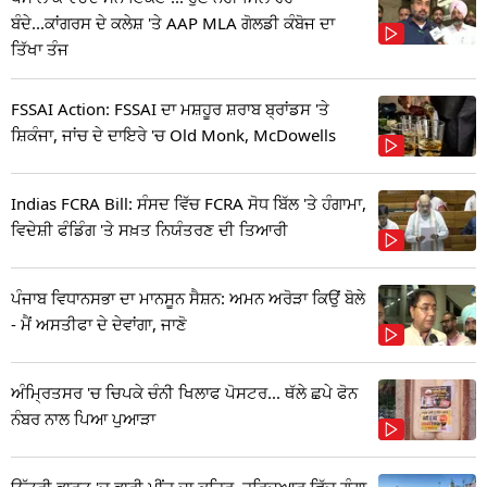
ਬੰਦੇ...ਕਾਂਗਰਸ ਦੇ ਕਲੇਸ਼ 'ਤੇ AAP MLA ਗੋਲਡੀ ਕੰਬੋਜ ਦਾ
ਤਿੱਖਾ ਤੰਜ
FSSAI Action: FSSAI ਦਾ ਮਸ਼ਹੂਰ ਸ਼ਰਾਬ ਬ੍ਰਾਂਡਸ 'ਤੇ
ਸ਼ਿਕੰਜਾ, ਜਾਂਚ ਦੇ ਦਾਇਰੇ 'ਚ Old Monk, McDowells
Indias FCRA Bill: ਸੰਸਦ ਵਿੱਚ FCRA ਸੋਧ ਬਿੱਲ 'ਤੇ ਹੰਗਾਮਾ,
ਵਿਦੇਸ਼ੀ ਫੰਡਿੰਗ 'ਤੇ ਸਖ਼ਤ ਨਿਯੰਤਰਣ ਦੀ ਤਿਆਰੀ
ਪੰਜਾਬ ਵਿਧਾਨਸਭਾ ਦਾ ਮਾਨਸੂਨ ਸੈਸ਼ਨ: ਅਮਨ ਅਰੋੜਾ ਕਿਉਂ ਬੋਲੇ
- ਮੈਂ ਅਸਤੀਫਾ ਦੇ ਦੇਵਾਂਗਾ, ਜਾਣੋ
ਅੰਮ੍ਰਿਤਸਰ 'ਚ ਚਿਪਕੇ ਚੰਨੀ ਖਿਲਾਫ ਪੋਸਟਰ... ਥੱਲੇ ਛਪੇ ਫੋਨ
ਨੰਬਰ ਨਾਲ ਪਿਆ ਪੁਆੜਾ
ਉੱਤਰੀ ਭਾਰਤ 'ਚ ਭਾਰੀ ਮੀਂਹ ਦਾ ਕਹਿਰ, ਹਰਿਦੁਆਰ ਵਿੱਚ ਗੰਗਾ