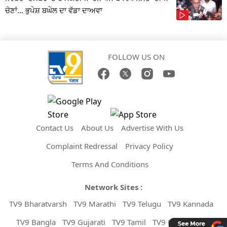
ਚੋਣਾਂ... ਭੁਪੇਸ਼ ਬਘੇਲ ਦਾ ਵੱਡਾ ਦਾਅਵਾ
FOLLOW US ON
Contact Us
About Us
Advertise With Us
Complaint Redressal
Privacy Policy
Terms And Conditions
Network Sites :
TV9 Bharatvarsh
TV9 Marathi
TV9 Telugu
TV9 Kannada
TV9 Bangla
TV9 Gujarati
TV9 Tamil
TV9 Malayalam