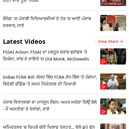
ਨਹੀਂ? ਜਾਣੋ ਪੂਰਾ ਨਿਯਮ
ਕੈਨੇਡਾ 'ਚ ਪੰਜਾਬੀ ਵਿਦਿਆਰਥੀਆਂ ਦੇ ਹੱਕ 'ਚ ਆਈ ਪੰਜਾਬ
ਸਰਕਾਰ, ਜਾਣੋ
Latest Videos
View More
FSSAI Action: FSSAI ਦਾ ਮਸ਼ਹੂਰ ਸ਼ਰਾਬ ਬ੍ਰਾਂਡਸ 'ਤੇ
ਸ਼ਿਕੰਜਾ, ਜਾਂਚ ਦੇ ਦਾਇਰੇ 'ਚ Old Monk, McDowells
Indias FCRA Bill: ਸੰਸਦ ਵਿੱਚ FCRA ਸੋਧ ਬਿੱਲ 'ਤੇ ਹੰਗਾਮਾ,
ਵਿਦੇਸ਼ੀ ਫੰਡਿੰਗ 'ਤੇ ਸਖ਼ਤ ਨਿਯੰਤਰਣ ਦੀ ਤਿਆਰੀ
ਪੰਜਾਬ ਵਿਧਾਨਸਭਾ ਦਾ ਮਾਨਸੂਨ ਸੈਸ਼ਨ: ਅਮਨ ਅਰੋੜਾ ਕਿਉਂ ਬੋਲੇ
- ਮੈਂ ਅਸਤੀਫਾ ਦੇ ਦੇਵਾਂਗਾ, ਜਾਣੋ
ਅੰਮ੍ਰਿਤਸਰ 'ਚ ਚਿਪਕੇ ਚੰਨੀ ਖਿਲਾਫ ਪੋਸਟਰ... ਥੱਲੇ ਛਪੇ ਫੋਨ