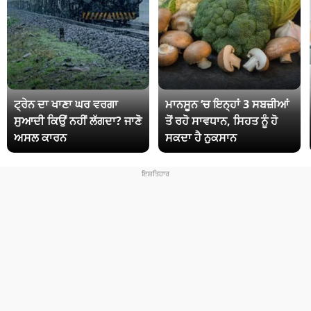
ਟ੍ਰੇਨ ਦਾ ਖਾਣਾ ਘਰ ਵਰਗਾ
ਮਾਨਸੂਨ ‘ਚ ਇਨ੍ਹਾਂ 3 ਸਬਜ਼ੀਆਂ
ਸੁਆਦੀ ਕਿਉਂ ਨਹੀਂ ਲੱਗਦਾ? ਜਾਣੋ
ਤੋਂ ਰਹੋ ਸਾਵਧਾਨ, ਸਿਹਤ ਨੂੰ ਹੋ
ਅਸਲ ਕਾਰਨ
ਸਕਦਾ ਹੈ ਨੁਕਸਾਨ