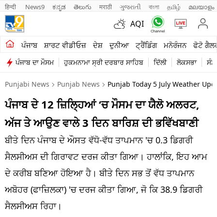
हिन्दी 
News9
ಕನ್ನಡ
తెలుగు
मराठी
ગુજરાતી
বাংলা
தமிழ்
മലയാളം
AQI
ਖੇਤੀਬਾੜੀ
ਪੰਜਾਬ
ਸ਼ਾਰਟ ਵੀਡੀਓਜ਼
ਦੇਸ਼
ਦੁਨੀਆ
ਟ੍ਰੈਂਡਿੰਗ
ਮਨੋਰੰਜਨ
ਫੋਟੋ ਗੈਲ
ਪੰਜਾਬ ਦਾ ਮੌਸਮ
ਹੁਕਮਨਾਮਾ ਸ੍ਰੀ ਦਰਬਾਰ ਸਾਹਿਬ
ਦਿੱਲੀ
ਲੋਕਸਭਾ
ਸੰਸ
ਸ਼ਾਰਟ ਵੀਡੀਓਜ਼
Punjabi News
Punjab News
Punjab Today 5 July Weather Upd
ਕਾਰੋਬਾਰ
ਪੰਜਾਬ ਦੇ 12 ਜ਼ਿਲ੍ਹਿਆਂ ‘ਚ ਮੌਸਮ ਦਾ ਯੈਲੋ ਅਲਰਟ,
ਕਰਿਅਰ
ਅੱਜ ਤੇ ਆਉਣ ਵਾਲੇ 3 ਦਿਨ ਬਾਰਿਸ਼ ਦੀ ਭਵਿੱਖਬਾਣੀ
ਮਨੋਰੰਜਨ
ਬੀਤੇ ਦਿਨ ਪੰਜਾਬ ਦੇ ਔਸਤ ਵੱਧੋ-ਵੱਧ ਤਾਪਮਾਨ 'ਚ 0.3 ਡਿਗਰੀ
ਦੇਸ਼
ਸੈਲਸੀਅਸ ਦੀ ਗਿਰਾਵਟ ਦਰਜ ਕੀਤਾ ਗਿਆ। ਹਾਲਾਂਕਿ, ਇਹ ਆਮ
ਦੇ ਕਰੀਬ ਬਣਿਆ ਹੋਇਆ ਹੈ। ਬੀਤੇ ਦਿਨ ਸਭ ਤੋਂ ਵੱਧ ਤਾਪਮਾਨ
ਲਾਈਫ ਸਟਾਈਲ
ਅਬੋਹਰ (ਫਾਜ਼ਿਲਕਾ) 'ਚ ਦਰਜ ਕੀਤਾ ਗਿਆ, ਜੋ ਕਿ 38.9 ਡਿਗਰੀ
ਪੰਜਾਬ
ਸੈਲਸੀਅਸ ਰਿਹਾ।