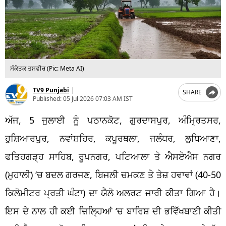
ਸੰਕੇਤਕ ਤਸਵੀਰ (Pic: Meta AI)
TV9 Punjabi
|
SHARE
Published:
05 Jul 2026 07:03 AM IST
ਅੱਜ, 5 ਜੁਲਾਈ ਨੂੰ ਪਠਾਨਕੋਟ, ਗੁਰਦਾਸਪੁਰ, ਅੰਮ੍ਰਿਤਸਰ,
ਹੁਸ਼ਿਆਰਪੁਰ, ਨਵਾਂਸ਼ਹਿਰ, ਕਪੂਰਥਲਾ, ਜਲੰਧਰ, ਲੁਧਿਆਣਾ,
ਫਤਿਹਗੜ੍ਹ ਸਾਹਿਬ, ਰੂਪਨਗਰ, ਪਟਿਆਲਾ ਤੇ ਐਸਏਐਸ ਨਗਰ
(ਮੁਹਾਲੀ) ‘ਚ ਬਦਲ ਗਰਜਣ, ਬਿਜਲੀ ਚਮਕਣ ਤੇ ਤੇਜ਼ ਹਵਾਵਾਂ (40-50
ਕਿਲੋਮੀਟਰ ਪ੍ਰਤੀ ਘੰਟਾ) ਦਾ ਯੈਲੋ ਅਲਰਟ ਜਾਰੀ ਕੀਤਾ ਗਿਆ ਹੈ।
ਇਸ ਦੇ ਨਾਲ ਹੀ ਕਈ ਜ਼ਿਲ੍ਹਿਆਂ ‘ਚ ਬਾਰਿਸ਼ ਦੀ ਭਵਿੱਖਬਾਣੀ ਕੀਤੀ