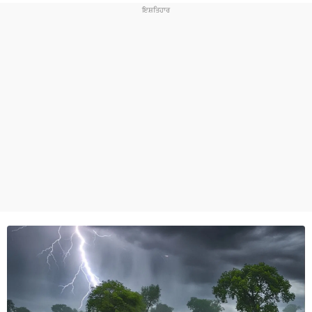
ਧਰਮ
ਖੇਡਾਂ
ਟੈਕਨੋਲਜੀ
ਟ੍ਰੈਂਡਿੰਗ
ਮੌਸਮ
ਦੁਨੀਆ
ਚੋਣਾਂ 2026