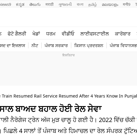
News9
ಕನ್ನಡ
తెలుగు
मराठी
ગુજરાતી
বাংলা
தமிழ்
മലയാളം
मनी9
ਲਾਈਫ ਸਟਾਈਲ
ਖੇਡਾਂ
ਨ
ਫੋਟੋ ਗੈਲਰੀ
ਖੇਡਾਂ
ਧਰਮ
ਵੀਡੀਓ
ਲਾਈਫਸਟਾਈਲ
ਕਾਰੋਬਾਰ
ਪੰਜਾਬ
ਟੈਕਨੋਲਜੀ
ੰਸਦ ਦਾ ਇਜਲਾਸ
ਨੀਟ
ਪੰਜਾਬ ਸਰਕਾਰ
ਕਿਸਾਨ ਪ੍ਰਦਰਸ਼ਨ
ਪੰਜਾਬ ਵਿਧਾਨਸਭਾ
ਧਰਮ
ਟ੍ਰੈਂਡਿੰਗ
Train Resumed Rail Service Resumed After 4 Years Know In Punja
 4 ਸਾਲ ਬਾਅਦ ਬਹਾਲ ਹੋਈ ਰੇਲ ਸੇਵਾ
ਲੀ ਨੈਰੋਗੇਜ ਟ੍ਰੇਨ ਅੱਜ ਮੁੜ ਚਾਲੂ ਹੋ ਗਈ ਹੈ। 2022 ਵਿੱਚ ਚੱਕ
 ਪਿਛਲੇ 4 ਸਾਲਾਂ ਤੋਂ ਪੰਜਾਬ ਅਤੇ ਹਿਮਾਚਲ ਦਾ ਰੇਲ ਸੰਪਰਕ ਟੁ