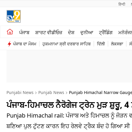
हिन्दी 
ਖੇਤੀਬਾੜੀ
ਕਰਿਅਰ
ਪੰਜਾਬ
ਸ਼ਾਰਟ ਵੀਡੀਓਜ਼
ਦੇਸ਼
ਦੁਨੀਆ
ਟ੍ਰੈਂਡਿੰਗ
ਮਨੋਰੰਜ
ਸ਼ਾਰਟ ਵੀਡੀਓਜ਼
ਮਨੋਰੰਜਨ
ਪੰਜਾਬ ਦਾ ਮੌਸਮ
ਹੁਕਮਨਾਮਾ ਸ੍ਰੀ ਦਰਬਾਰ ਸਾਹਿਬ
ਦਿੱਲੀ
ਲੋਕਸਭਾ
ਸ
ਕਾਰੋਬਾਰ
ਦੇਸ਼
Punjabi News
Punjab News
Punjab Himachal Narrow Gauge 
ਪੰਜਾਬ-ਹਿਮਾਚਲ ਨੈਰੋਗੇਜ ਟ੍ਰੇਨ ਮੁੜ ਸ਼ੁਰੂ,
Punjab Himachal rail: ਪੰਜਾਬ ਅਤੇ ਹਿਮਾਚਲ ਨੂੰ ਜੋੜਨ ਵਾ
ਬਣਿਆ ਪੁਲ ਟੁੱਟਣ ਕਾਰਨ ਇਹ ਰੇਲਵੇ ਟ੍ਰੈਕ ਬੰਦ ਹੋ ਗਿਆ ਸੀ।