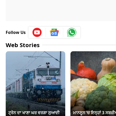
Follow Us
Web Stories
ਟ੍ਰੇਨ ਦਾ ਖਾਣਾ ਘਰ ਵਰਗਾ ਸੁਆਦੀ
ਮਾਨਸੂਨ ‘ਚ ਇਨ੍ਹਾਂ 3 ਸਬਜ਼ੀਆ