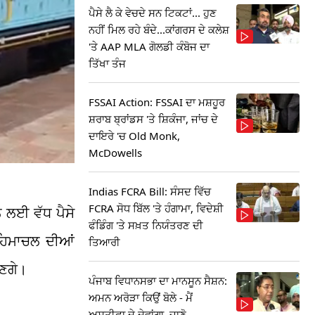
ਪੈਸੇ ਲੈ ਕੇ ਵੇਚਦੇ ਸਨ ਟਿਕਟਾਂ... ਹੁਣ
ਨਹੀਂ ਮਿਲ ਰਹੇ ਬੰਦੇ...ਕਾਂਗਰਸ ਦੇ ਕਲੇਸ਼
'ਤੇ AAP MLA ਗੋਲਡੀ ਕੰਬੋਜ ਦਾ
ਤਿੱਖਾ ਤੰਜ
FSSAI Action: FSSAI ਦਾ ਮਸ਼ਹੂਰ
ਸ਼ਰਾਬ ਬ੍ਰਾਂਡਸ 'ਤੇ ਸ਼ਿਕੰਜਾ, ਜਾਂਚ ਦੇ
ਦਾਇਰੇ 'ਚ Old Monk,
McDowells
Indias FCRA Bill: ਸੰਸਦ ਵਿੱਚ
FCRA ਸੋਧ ਬਿੱਲ 'ਤੇ ਹੰਗਾਮਾ, ਵਿਦੇਸ਼ੀ
ਨ ਲਈ ਵੱਧ ਪੈਸੇ
ਫੰਡਿੰਗ 'ਤੇ ਸਖ਼ਤ ਨਿਯੰਤਰਣ ਦੀ
 ਹਿਮਾਚਲ ਦੀਆਂ
ਤਿਆਰੀ
ਾਣਗੇ।
ਪੰਜਾਬ ਵਿਧਾਨਸਭਾ ਦਾ ਮਾਨਸੂਨ ਸੈਸ਼ਨ:
ਅਮਨ ਅਰੋੜਾ ਕਿਉਂ ਬੋਲੇ - ਮੈਂ
ਅਸਤੀਫਾ ਦੇ ਦੇਵਾਂਗਾ, ਜਾਣੋ