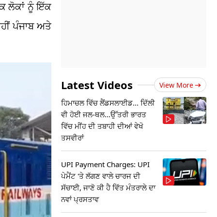
ਲੋਕਾਂ ਨੂੰ ਇੱਕ
ਹੀਂ ਪੰਜਾਬ ਅਤੇ
Latest Videos
View More
ਹਿਮਾਚਲ ਵਿੱਚ ਲੈਂਡਸਲਾਈਡ... ਦਿੱਲੀ
ਵੀ ਹੋਈ ਜਲ-ਥਲ...ਉੱਤਰੀ ਭਾਰਤ
ਵਿੱਚ ਮੀਂਹ ਦੀ ਤਬਾਹੀ ਦੀਆਂ ਵੇਖੋ
ਤਸਵੀਰਾਂ
UPI Payment Charges: UPI
ਪੇਮੈਂਟ 'ਤੇ ਲੱਗਣ ਵਾਲੇ ਚਾਰਜ ਦੀ
ਸੱਚਾਈ, ਜਾਣੋ ਕੀ ਹੈ ਵਿੱਤ ਮੰਤਰਾਲੇ ਦਾ
ਨਵਾਂ ਪ੍ਰਸਤਾਵ