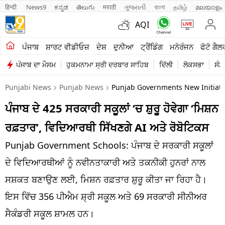
हिन्दी 
News9
ಕನ್ನಡ
తెలుగు
मराठी
ગુજરાતી
বাংলা
தமிழ்
മലയാളം
AQI
ਖੇਤੀਬਾੜੀ
ਪੰਜਾਬ
ਸ਼ਾਰਟ ਵੀਡੀਓਜ਼
ਦੇਸ਼
ਦੁਨੀਆ
ਟ੍ਰੈਂਡਿੰਗ
ਮਨੋਰੰਜਨ
ਫੋਟੋ ਗੈਲ
ਪੰਜਾਬ ਦਾ ਮੌਸਮ
ਹੁਕਮਨਾਮਾ ਸ੍ਰੀ ਦਰਬਾਰ ਸਾਹਿਬ
ਦਿੱਲੀ
ਲੋਕਸਭਾ
ਸੰਸ
ਸ਼ਾਰਟ ਵੀਡੀਓਜ਼
Punjabi News
Punjab News
Punjab Governments New Initiativ
ਕਾਰੋਬਾਰ
ਪੰਜਾਬ ਦੇ 425 ਸਰਕਾਰੀ ਸਕੂਲਾਂ ‘ਚ ਸ਼ੁਰੂ ਹੋਵੇਗਾ ‘ਮਿਸ਼ਨ
ਕਰਿਅਰ
ਰਫ਼ਤਾਰ’, ਵਿਦਿਆਰਥੀ ਸਿੱਖਣਗੇ AI ਅਤੇ ਰੋਬੋਟਿਕਸ
ਮਨੋਰੰਜਨ
Punjab Government Schools: ਪੰਜਾਬ ਦੇ ਸਰਕਾਰੀ ਸਕੂਲਾਂ
ਦੇਸ਼
ਦੇ ਵਿਦਿਆਰਥੀਆਂ ਨੂੰ ਨਵੀਨਤਾਕਾਰੀ ਅਤੇ ਤਕਨੀਕੀ ਹੁਨਰਾਂ ਨਾਲ
ਸਸ਼ਕਤ ਬਣਾਉਣ ਲਈ, ਮਿਸ਼ਨ ਰਫ਼ਤਾਰ ਸ਼ੁਰੂ ਕੀਤਾ ਜਾ ਰਿਹਾ ਹੈ।
ਲਾਈਫ ਸਟਾਈਲ
ਇਸ ਵਿੱਚ 356 ਪੀਐਮ ਸ਼੍ਰੀ ਸਕੂਲ ਅਤੇ 69 ਸਰਕਾਰੀ ਸੀਨੀਅਰ
ਪੰਜਾਬ
ਸੈਕੰਡਰੀ ਸਕੂਲ ਸ਼ਾਮਲ ਹਨ।