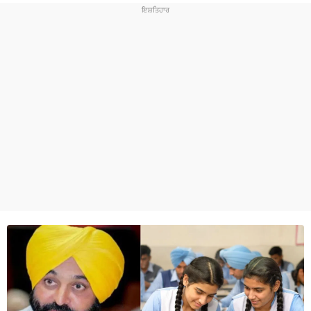
ਧਰਮ
ਖੇਡਾਂ
ਟੈਕਨੋਲਜੀ
ਟ੍ਰੈਂਡਿੰਗ
ਮੌਸਮ
ਦੁਨੀਆ
ਚੋਣਾਂ 2026