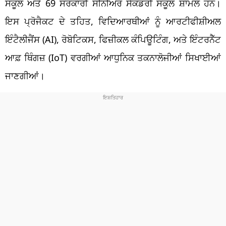
ਸਕੂਲ ਅਤੇ 69 ਸਰਕਾਰੀ ਸੀਨੀਅਰ ਸੈਕੰਡਰੀ ਸਕੂਲ ਸ਼ਾਮਲ ਹਨ।
ਇਸ ਪ੍ਰੋਜੈਕਟ ਦੇ ਤਹਿਤ, ਵਿਦਿਆਰਥੀਆਂ ਨੂੰ ਆਰਟੀਫੀਸ਼ੀਅਲ
ਇੰਟੈਲੀਜੈਂਸ (AI), ਰੋਬੋਟਿਕਸ, ਫਿਜ਼ੀਕਲ ਕੰਪਿਊਟਿੰਗ, ਅਤੇ ਇੰਟਰਨੈੱਟ
ਆਫ਼ ਥਿੰਗਜ਼ (IoT) ਵਰਗੀਆਂ ਆਧੁਨਿਕ ਤਕਨਾਲੋਜੀਆਂ ਸਿਖਾਈਆਂ
ਜਾਣਗੀਆਂ।