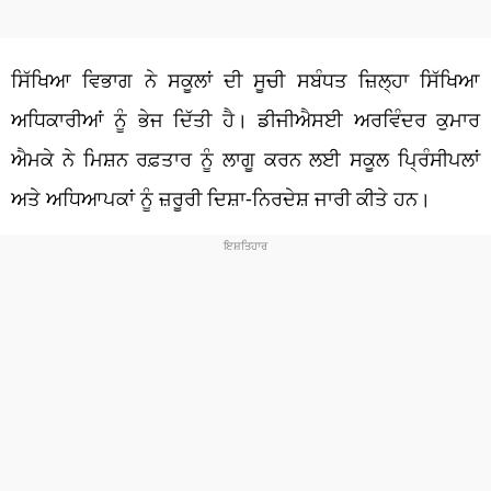
ਸਿੱਖਿਆ ਵਿਭਾਗ ਨੇ ਸਕੂਲਾਂ ਦੀ ਸੂਚੀ ਸਬੰਧਤ ਜ਼ਿਲ੍ਹਾ ਸਿੱਖਿਆ
ਅਧਿਕਾਰੀਆਂ ਨੂੰ ਭੇਜ ਦਿੱਤੀ ਹੈ। ਡੀਜੀਐਸਈ ਅਰਵਿੰਦਰ ਕੁਮਾਰ
ਐਮਕੇ ਨੇ ਮਿਸ਼ਨ ਰਫ਼ਤਾਰ ਨੂੰ ਲਾਗੂ ਕਰਨ ਲਈ ਸਕੂਲ ਪ੍ਰਿੰਸੀਪਲਾਂ
ਅਤੇ ਅਧਿਆਪਕਾਂ ਨੂੰ ਜ਼ਰੂਰੀ ਦਿਸ਼ਾ-ਨਿਰਦੇਸ਼ ਜਾਰੀ ਕੀਤੇ ਹਨ।