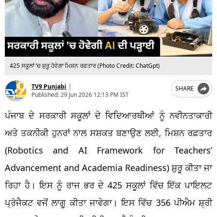
425 ਸਕੂਲਾਂ ‘ਚ ਸ਼ੁਰੂ ਹੋਵੇਗਾ ਮਿਸ਼ਨ ਰਫ਼ਤਾਰ (Photo Credit: ChatGpt)
TV9 Punjabi
|
SHARE
Published:
29 Jun 2026 12:13 PM IST
ਪੰਜਾਬ ਦੇ ਸਰਕਾਰੀ ਸਕੂਲਾਂ ਦੇ ਵਿਦਿਆਰਥੀਆਂ ਨੂੰ ਨਵੀਨਤਾਕਾਰੀ
ਅਤੇ ਤਕਨੀਕੀ ਹੁਨਰਾਂ ਨਾਲ ਸਸ਼ਕਤ ਬਣਾਉਣ ਲਈ, ਮਿਸ਼ਨ ਰਫ਼ਤਾਰ
(Robotics and AI Framework for Teachers’
Advancement and Academia Readiness) ਸ਼ੁਰੂ ਕੀਤਾ ਜਾ
ਰਿਹਾ ਹੈ। ਇਸ ਨੂੰ ਰਾਜ ਭਰ ਦੇ 425 ਸਕੂਲਾਂ ਵਿੱਚ ਇੱਕ ਪਾਇਲਟ
ਪ੍ਰੋਜੈਕਟ ਵਜੋਂ ਲਾਗੂ ਕੀਤਾ ਜਾਵੇਗਾ। ਇਸ ਵਿੱਚ 356 ਪੀਐਮ ਸ਼੍ਰੀ