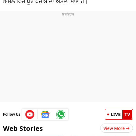
ਅਸਲ ਵਿੱਚ ਪੂਰੇ ਪੰਜਾਬ ਦਾ ਅਸਲੀ ਮਾਣ ਹੈ।
LIVE
TV
Follow Us
Web Stories
View More