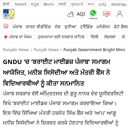
हिन्दी 
News9
ಕನ್ನಡ
తెలుగు
मराठी
ગુજરાતી
বাংলা
தமிழ்
മലയാളം
AQI
ਖੇਤੀਬਾੜੀ
ਪੰਜਾਬ
ਸ਼ਾਰਟ ਵੀਡੀਓਜ਼
ਦੇਸ਼
ਦੁਨੀਆ
ਟ੍ਰੈਂਡਿੰਗ
ਮਨੋਰੰਜਨ
ਫੋਟੋ ਗੈਲ
ਪੰਜਾਬ ਦਾ ਮੌਸਮ
ਹੁਕਮਨਾਮਾ ਸ੍ਰੀ ਦਰਬਾਰ ਸਾਹਿਬ
ਦਿੱਲੀ
ਲੋਕਸਭਾ
ਸੰਸ
ਸ਼ਾਰਟ ਵੀਡੀਓਜ਼
Punjabi News
Punjab News
Punjab Government Bright Minds 
ਕਾਰੋਬਾਰ
GNDU ‘ਚ ‘ਬਰਾਈਟ ਮਾਈਡਜ਼ ਪੰਜਾਬ’ ਸਮਾਗਮ
ਕਰਿਅਰ
ਆਯੋਜਿਤ, ਮਨੀਸ਼ ਸਿਸੋਦੀਆ ਅਤੇ ਮੰਤਰੀ ਬੈਂਸ ਨੇ
ਮਨੋਰੰਜਨ
ਵਿਦਿਆਰਥੀਆਂ ਨੂੰ ਕੀਤਾ ਸਨਮਾਨਿਤ
ਦੇਸ਼
ਪੰਜਾਬ ਸਰਕਾਰ ਵੱਲੋਂ ਅੰਮ੍ਰਿਤਸਰ ਦੀ ਗੁਰੂ ਨਾਨਕ ਦੇਵ ਯੂਨੀਵਰਸਿਟੀ
ਵਿਖੇ 'ਬਰਾਈਟ ਮਾਈਡਜ਼ ਪੰਜਾਬ' ਸਮਾਗਮ ਕਰਵਾਇਆ ਗਿਆ।
ਲਾਈਫ ਸਟਾਈਲ
ਇਸ ਵਿੱਚ ਸਿੱਖਿਆ ਮੰਤਰੀ ਹਰਜੋਤ ਸਿੰਘ ਬੈਂਸ ਅਤੇ 'ਆਪ' ਆਗੂ
ਪੰਜਾਬ
ਮਨੀਸ਼ ਸਿਸੋਦੀਆ ਨੇ ਸ਼ਿਰਕਤ ਕਰਕੇ ਹੋਣਹਾਰ ਵਿਦਿਆਰਥੀਆਂ ਨੂੰ