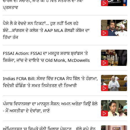
ਚਾਰਜ ਦੀ ਸੱਚਾਈ, ਜਾਣੋ ਕੀ ਹੈ ਵਿੱਤ ਮੰਤਰਾਲੇ ਦਾ ਨਵਾਂ
ਪ੍ਰਸਤਾਵ
ਪੈਸੇ ਲੈ ਕੇ ਵੇਚਦੇ ਸਨ ਟਿਕਟਾਂ... ਹੁਣ ਨਹੀਂ ਮਿਲ ਰਹੇ
ਬੰਦੇ...ਕਾਂਗਰਸ ਦੇ ਕਲੇਸ਼ 'ਤੇ AAP MLA ਗੋਲਡੀ ਕੰਬੋਜ ਦਾ
ਤਿੱਖਾ ਤੰਜ
FSSAI Action: FSSAI ਦਾ ਮਸ਼ਹੂਰ ਸ਼ਰਾਬ ਬ੍ਰਾਂਡਸ 'ਤੇ
ਸ਼ਿਕੰਜਾ, ਜਾਂਚ ਦੇ ਦਾਇਰੇ 'ਚ Old Monk, McDowells
Indias FCRA Bill: ਸੰਸਦ ਵਿੱਚ FCRA ਸੋਧ ਬਿੱਲ 'ਤੇ ਹੰਗਾਮਾ,
ਵਿਦੇਸ਼ੀ ਫੰਡਿੰਗ 'ਤੇ ਸਖ਼ਤ ਨਿਯੰਤਰਣ ਦੀ ਤਿਆਰੀ
ਪੰਜਾਬ ਵਿਧਾਨਸਭਾ ਦਾ ਮਾਨਸੂਨ ਸੈਸ਼ਨ: ਅਮਨ ਅਰੋੜਾ ਕਿਉਂ ਬੋਲੇ
- ਮੈਂ ਅਸਤੀਫਾ ਦੇ ਦੇਵਾਂਗਾ, ਜਾਣੋ
ਅੰਮ੍ਰਿਤਸਰ 'ਚ ਚਿਪਕੇ ਚੰਨੀ ਖਿਲਾਫ ਪੋਸਟਰ... ਥੱਲੇ ਛਪੇ ਫੋਨ