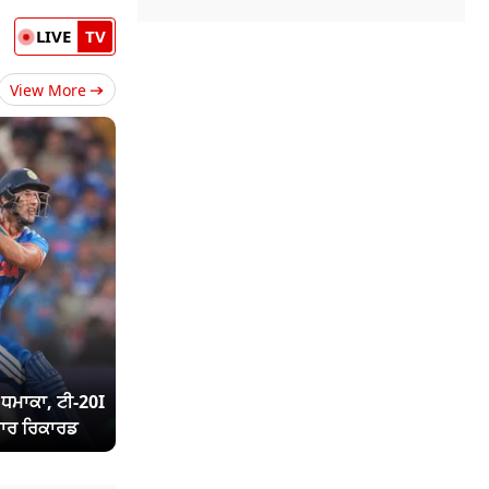
LIVE
TV
View More
ਾ ਧਮਾਕਾ, ਟੀ-20I
ਾਰ ਰਿਕਾਰਡ