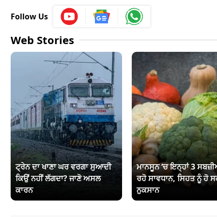
Follow Us
Web Stories
ਟ੍ਰੇਨ ਦਾ ਖਾਣਾ ਘਰ ਵਰਗਾ ਸੁਆਦੀ
ਮਾਨਸੂਨ ‘ਚ ਇਨ੍ਹਾਂ 3 ਸਬਜ਼ੀਆ
ਕਿਉਂ ਨਹੀਂ ਲੱਗਦਾ? ਜਾਣੋ ਅਸਲ
ਰਹੋ ਸਾਵਧਾਨ, ਸਿਹਤ ਨੂੰ ਹੋ ਸ
ਕਾਰਨ
ਨੁਕਸਾਨ