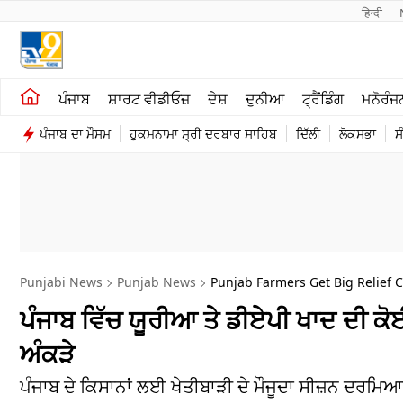
हिन्दी 
ਖੇਤੀਬਾੜੀ
ਕਰਿਅਰ
ਪੰਜਾਬ
ਸ਼ਾਰਟ ਵੀਡੀਓਜ਼
ਦੇਸ਼
ਦੁਨੀਆ
ਟ੍ਰੈਂਡਿੰਗ
ਮਨੋਰੰਜ
ਸ਼ਾਰਟ ਵੀਡੀਓਜ਼
ਮਨੋਰੰਜਨ
ਪੰਜਾਬ ਦਾ ਮੌਸਮ
ਹੁਕਮਨਾਮਾ ਸ੍ਰੀ ਦਰਬਾਰ ਸਾਹਿਬ
ਦਿੱਲੀ
ਲੋਕਸਭਾ
ਸ
ਕਾਰੋਬਾਰ
ਦੇਸ਼
Punjabi News
Punjab News
Punjab Farmers Get Big Relief
ਪੰਜਾਬ ਵਿੱਚ ਯੂਰੀਆ ਤੇ ਡੀਏਪੀ ਖਾਦ ਦੀ ਕੋ
ਅੰਕੜੇ
ਪੰਜਾਬ ਦੇ ਕਿਸਾਨਾਂ ਲਈ ਖੇਤੀਬਾੜੀ ਦੇ ਮੌਜੂਦਾ ਸੀਜ਼ਨ ਦਰਮਿ