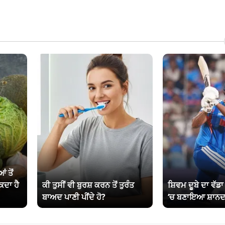
ਂ ਤੋਂ
ਕਦਾ ਹੈ
ਕੀ ਤੁਸੀਂ ਵੀ ਬੁਰਸ਼ ਕਰਨ ਤੋਂ ਤੁਰੰਤ
ਸ਼ਿਵਮ ਦੂਬੇ ਦਾ ਵੱਡ
ਬਾਅਦ ਪਾਣੀ ਪੀਂਦੇ ਹੋ?
‘ਚ ਬਣਾਇਆ ਸ਼ਾਨਦ