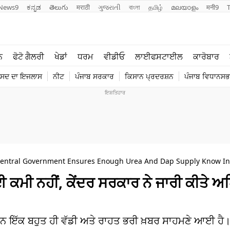
News9
ಕನ್ನಡ
తెలుగు
मराठी
ગુજરાતી
বাংলা
தமிழ்
മലയാളം
मनी9
ਲਾਈਫ ਸਟਾਈਲ
ਖੇਡਾਂ
ਨ
ਫੋਟੋ ਗੈਲਰੀ
ਖੇਡਾਂ
ਧਰਮ
ਵੀਡੀਓ
ਲਾਈਫਸਟਾਈਲ
ਕਾਰੋਬਾਰ
ਪੰਜਾਬ
ਟੈਕਨੋਲਜੀ
ੰਸਦ ਦਾ ਇਜਲਾਸ
ਨੀਟ
ਪੰਜਾਬ ਸਰਕਾਰ
ਕਿਸਾਨ ਪ੍ਰਦਰਸ਼ਨ
ਪੰਜਾਬ ਵਿਧਾਨਸਭਾ
ਧਰਮ
ਟ੍ਰੈਂਡਿੰਗ
 Central Government Ensures Enough Urea And Dap Supply Know In
ਈ ਕਮੀ ਨਹੀਂ, ਕੇਂਦਰ ਸਰਕਾਰ ਨੇ ਜਾਰੀ ਕੀਤੇ 
ਆਨ ਇੱਕ ਬਹੁਤ ਹੀ ਵੱਡੀ ਅਤੇ ਰਾਹਤ ਭਰੀ ਖ਼ਬਰ ਸਾਹਮਣੇ ਆਈ ਹੈ।