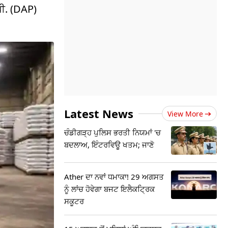
ਪੀ. (DAP)
Latest News
View More
ਚੰਡੀਗੜ੍ਹ ਪੁਲਿਸ ਭਰਤੀ ਨਿਯਮਾਂ 'ਚ
ਬਦਲਾਅ, ਇੰਟਰਵਿਊ ਖਤਮ; ਜਾਣੋ
Ather ਦਾ ਨਵਾਂ ਧਮਾਕਾ! 29 ਅਗਸਤ
ਨੂੰ ਲਾਂਚ ਹੋਵੇਗਾ ਬਜਟ ਇਲੈਕਟ੍ਰਿਕ
ਸਕੂਟਰ