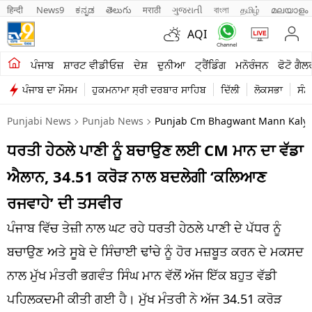
हिन्दी 
News9
ಕನ್ನಡ
తెలుగు
मराठी
ગુજરાતી
বাংলা
தமிழ்
മലയാളം
AQI
ਖੇਤੀਬਾੜੀ
ਪੰਜਾਬ
ਸ਼ਾਰਟ ਵੀਡੀਓਜ਼
ਦੇਸ਼
ਦੁਨੀਆ
ਟ੍ਰੈਂਡਿੰਗ
ਮਨੋਰੰਜਨ
ਫੋਟੋ ਗੈਲ
ਪੰਜਾਬ ਦਾ ਮੌਸਮ
ਹੁਕਮਨਾਮਾ ਸ੍ਰੀ ਦਰਬਾਰ ਸਾਹਿਬ
ਦਿੱਲੀ
ਲੋਕਸਭਾ
ਸੰਸ
ਸ਼ਾਰਟ ਵੀਡੀਓਜ਼
Punjabi News
Punjab News
Punjab Cm Bhagwant Mann Kalyan 
ਕਾਰੋਬਾਰ
ਧਰਤੀ ਹੇਠਲੇ ਪਾਣੀ ਨੂੰ ਬਚਾਉਣ ਲਈ CM ਮਾਨ ਦਾ ਵੱਡਾ
ਕਰਿਅਰ
ਐਲਾਨ, 34.51 ਕਰੋੜ ਨਾਲ ਬਦਲੇਗੀ ‘ਕਲਿਆਣ
ਮਨੋਰੰਜਨ
ਰਜਵਾਹੇ’ ਦੀ ਤਸਵੀਰ
ਦੇਸ਼
ਪੰਜਾਬ ਵਿੱਚ ਤੇਜ਼ੀ ਨਾਲ ਘਟ ਰਹੇ ਧਰਤੀ ਹੇਠਲੇ ਪਾਣੀ ਦੇ ਪੱਧਰ ਨੂੰ
ਬਚਾਉਣ ਅਤੇ ਸੂਬੇ ਦੇ ਸਿੰਚਾਈ ਢਾਂਚੇ ਨੂੰ ਹੋਰ ਮਜ਼ਬੂਤ ਕਰਨ ਦੇ ਮਕਸਦ
ਲਾਈਫ ਸਟਾਈਲ
ਨਾਲ ਮੁੱਖ ਮੰਤਰੀ ਭਗਵੰਤ ਸਿੰਘ ਮਾਨ ਵੱਲੋਂ ਅੱਜ ਇੱਕ ਬਹੁਤ ਵੱਡੀ
ਪੰਜਾਬ
ਪਹਿਲਕਦਮੀ ਕੀਤੀ ਗਈ ਹੈ। ਮੁੱਖ ਮੰਤਰੀ ਨੇ ਅੱਜ 34.51 ਕਰੋੜ