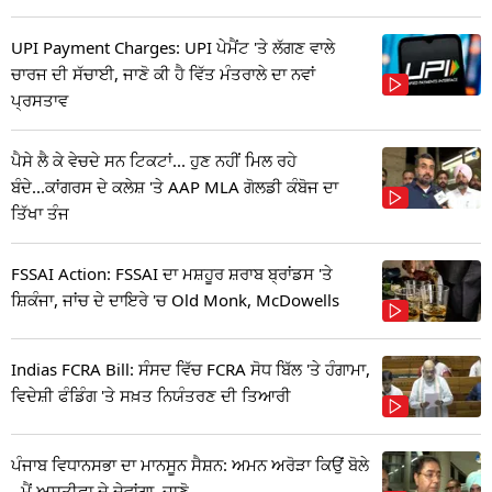
UPI Payment Charges: UPI ਪੇਮੈਂਟ 'ਤੇ ਲੱਗਣ ਵਾਲੇ
ਚਾਰਜ ਦੀ ਸੱਚਾਈ, ਜਾਣੋ ਕੀ ਹੈ ਵਿੱਤ ਮੰਤਰਾਲੇ ਦਾ ਨਵਾਂ
ਪ੍ਰਸਤਾਵ
ਪੈਸੇ ਲੈ ਕੇ ਵੇਚਦੇ ਸਨ ਟਿਕਟਾਂ... ਹੁਣ ਨਹੀਂ ਮਿਲ ਰਹੇ
ਬੰਦੇ...ਕਾਂਗਰਸ ਦੇ ਕਲੇਸ਼ 'ਤੇ AAP MLA ਗੋਲਡੀ ਕੰਬੋਜ ਦਾ
ਤਿੱਖਾ ਤੰਜ
FSSAI Action: FSSAI ਦਾ ਮਸ਼ਹੂਰ ਸ਼ਰਾਬ ਬ੍ਰਾਂਡਸ 'ਤੇ
ਸ਼ਿਕੰਜਾ, ਜਾਂਚ ਦੇ ਦਾਇਰੇ 'ਚ Old Monk, McDowells
Indias FCRA Bill: ਸੰਸਦ ਵਿੱਚ FCRA ਸੋਧ ਬਿੱਲ 'ਤੇ ਹੰਗਾਮਾ,
ਵਿਦੇਸ਼ੀ ਫੰਡਿੰਗ 'ਤੇ ਸਖ਼ਤ ਨਿਯੰਤਰਣ ਦੀ ਤਿਆਰੀ
ਪੰਜਾਬ ਵਿਧਾਨਸਭਾ ਦਾ ਮਾਨਸੂਨ ਸੈਸ਼ਨ: ਅਮਨ ਅਰੋੜਾ ਕਿਉਂ ਬੋਲੇ
- ਮੈਂ ਅਸਤੀਫਾ ਦੇ ਦੇਵਾਂਗਾ, ਜਾਣੋ