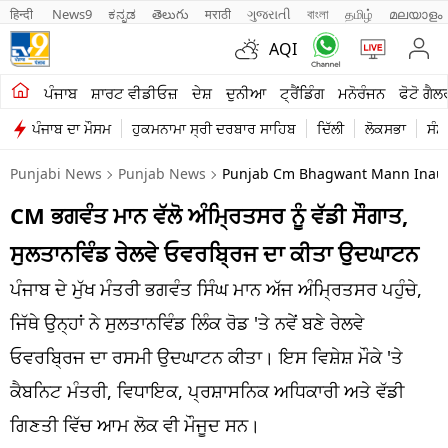
हिन्दी 
News9
ಕನ್ನಡ
తెలుగు
मराठी
ગુજરાતી
বাংলা
தமிழ்
മലയാളം
AQI
ਖੇਤੀਬਾੜੀ
ਪੰਜਾਬ
ਸ਼ਾਰਟ ਵੀਡੀਓਜ਼
ਦੇਸ਼
ਦੁਨੀਆ
ਟ੍ਰੈਂਡਿੰਗ
ਮਨੋਰੰਜਨ
ਫੋਟੋ ਗੈਲ
ਪੰਜਾਬ ਦਾ ਮੌਸਮ
ਹੁਕਮਨਾਮਾ ਸ੍ਰੀ ਦਰਬਾਰ ਸਾਹਿਬ
ਦਿੱਲੀ
ਲੋਕਸਭਾ
ਸੰਸ
ਸ਼ਾਰਟ ਵੀਡੀਓਜ਼
Punjabi News
Punjab News
Punjab Cm Bhagwant Mann Inaugu
ਕਾਰੋਬਾਰ
CM ਭਗਵੰਤ ਮਾਨ ਵੱਲੋ ਅੰਮ੍ਰਿਤਸਰ ਨੂੰ ਵੱਡੀ ਸੌਗਾਤ,
ਕਰਿਅਰ
ਸੁਲਤਾਨਵਿੰਡ ਰੇਲਵੇ ਓਵਰਬ੍ਰਿਜ ਦਾ ਕੀਤਾ ਉਦਘਾਟਨ
ਮਨੋਰੰਜਨ
ਪੰਜਾਬ ਦੇ ਮੁੱਖ ਮੰਤਰੀ ਭਗਵੰਤ ਸਿੰਘ ਮਾਨ ਅੱਜ ਅੰਮ੍ਰਿਤਸਰ ਪਹੁੰਚੇ,
ਦੇਸ਼
ਜਿੱਥੇ ਉਨ੍ਹਾਂ ਨੇ ਸੁਲਤਾਨਵਿੰਡ ਲਿੰਕ ਰੋਡ 'ਤੇ ਨਵੇਂ ਬਣੇ ਰੇਲਵੇ
ਓਵਰਬ੍ਰਿਜ ਦਾ ਰਸਮੀ ਉਦਘਾਟਨ ਕੀਤਾ। ਇਸ ਵਿਸ਼ੇਸ਼ ਮੌਕੇ 'ਤੇ
ਲਾਈਫ ਸਟਾਈਲ
ਕੈਬਨਿਟ ਮੰਤਰੀ, ਵਿਧਾਇਕ, ਪ੍ਰਸ਼ਾਸਨਿਕ ਅਧਿਕਾਰੀ ਅਤੇ ਵੱਡੀ
ਪੰਜਾਬ
ਗਿਣਤੀ ਵਿੱਚ ਆਮ ਲੋਕ ਵੀ ਮੌਜੂਦ ਸਨ।