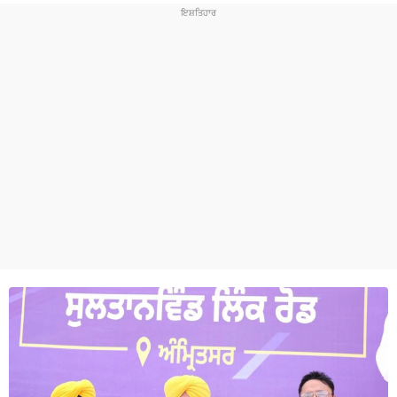
ਧਰਮ
ਖੇਡਾਂ
ਟੈਕਨੋਲਜੀ
ਟ੍ਰੈਂਡਿੰਗ
ਮੌਸਮ
ਦੁਨੀਆ
ਚੋਣਾਂ 2026