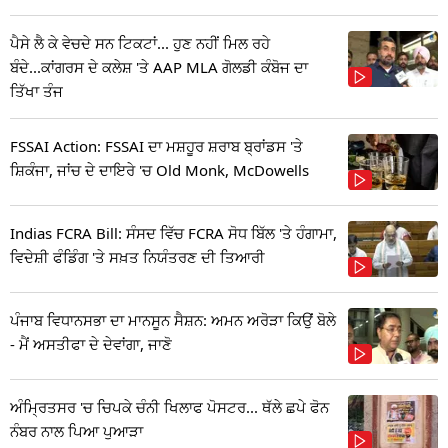
ਪੈਸੇ ਲੈ ਕੇ ਵੇਚਦੇ ਸਨ ਟਿਕਟਾਂ... ਹੁਣ ਨਹੀਂ ਮਿਲ ਰਹੇ
ਬੰਦੇ...ਕਾਂਗਰਸ ਦੇ ਕਲੇਸ਼ 'ਤੇ AAP MLA ਗੋਲਡੀ ਕੰਬੋਜ ਦਾ
ਤਿੱਖਾ ਤੰਜ
FSSAI Action: FSSAI ਦਾ ਮਸ਼ਹੂਰ ਸ਼ਰਾਬ ਬ੍ਰਾਂਡਸ 'ਤੇ
ਸ਼ਿਕੰਜਾ, ਜਾਂਚ ਦੇ ਦਾਇਰੇ 'ਚ Old Monk, McDowells
Indias FCRA Bill: ਸੰਸਦ ਵਿੱਚ FCRA ਸੋਧ ਬਿੱਲ 'ਤੇ ਹੰਗਾਮਾ,
ਵਿਦੇਸ਼ੀ ਫੰਡਿੰਗ 'ਤੇ ਸਖ਼ਤ ਨਿਯੰਤਰਣ ਦੀ ਤਿਆਰੀ
ਪੰਜਾਬ ਵਿਧਾਨਸਭਾ ਦਾ ਮਾਨਸੂਨ ਸੈਸ਼ਨ: ਅਮਨ ਅਰੋੜਾ ਕਿਉਂ ਬੋਲੇ
- ਮੈਂ ਅਸਤੀਫਾ ਦੇ ਦੇਵਾਂਗਾ, ਜਾਣੋ
ਅੰਮ੍ਰਿਤਸਰ 'ਚ ਚਿਪਕੇ ਚੰਨੀ ਖਿਲਾਫ ਪੋਸਟਰ... ਥੱਲੇ ਛਪੇ ਫੋਨ
ਨੰਬਰ ਨਾਲ ਪਿਆ ਪੁਆੜਾ