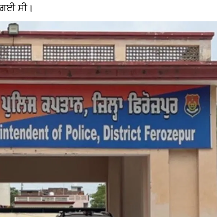
ਤੀ ਗਈ ਸੀ।