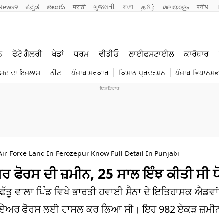
News9
ಕನ್ನಡ
తెలుగు
मराठी
ગુજરાતી
বাংলা
தமிழ்
മലയാളം
मनी9
ਲਾਈਫ ਸਟਾਈਲ
ਖੇਡਾਂ
ਨ
ਫੋਟੋ ਗੈਲਰੀ
ਖੇਡਾਂ
ਧਰਮ
ਵੀਡੀਓ
ਲਾਈਫਸਟਾਈਲ
ਕਾਰੋਬਾਰ
ਪੰਜਾਬ
ਟੈਕਨੋਲਜੀ
ੰਸਦ ਦਾ ਇਜਲਾਸ
ਨੀਟ
ਪੰਜਾਬ ਸਰਕਾਰ
ਕਿਸਾਨ ਪ੍ਰਦਰਸ਼ਨ
ਪੰਜਾਬ ਵਿਧਾਨਸਭਾ
ਧਰਮ
ਟ੍ਰੈਂਡਿੰਗ
ir Force Land In Ferozepur Know Full Detail In Punjabi
 ਏਅਰ ਫੋਰਸ ਦੀ ਜ਼ਮੀਨ, 25 ਸਾਲ ਇੰਝ ਕੀਤੀ ਸੀ 
ਫੱਤੂ ਵਾਲਾ ਪਿੰਡ ਵਿਖੇ ਭਾਰਤੀ ਹਵਾਈ ਸੈਨਾ ਦੇ ਇਤਿਹਾਸਕ ਐਡਵਾਂਸ
ਾਇਲ ਏਅਰ ਫੋਰਸ ਲਈ ਹਾਸਲ ਕਰ ਲਿਆ ਸੀ। ਇਹ 982 ਏਕੜ ਜ਼ਮੀਨ 