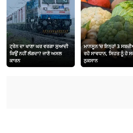
ਟ੍ਰੇਨ ਦਾ ਖਾਣਾ ਘਰ ਵਰਗਾ ਸੁਆਦੀ
ਮਾਨਸੂਨ ‘ਚ ਇਨ੍ਹਾਂ 3 ਸਬਜ਼ੀਆ
ਕਿਉਂ ਨਹੀਂ ਲੱਗਦਾ? ਜਾਣੋ ਅਸਲ
ਰਹੋ ਸਾਵਧਾਨ, ਸਿਹਤ ਨੂੰ ਹੋ ਸ
ਕਾਰਨ
ਨੁਕਸਾਨ