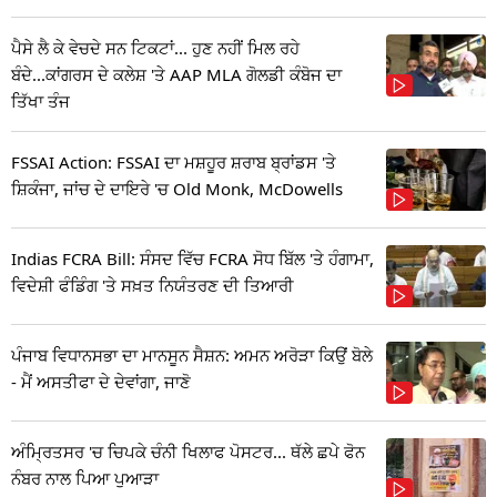
ਪੈਸੇ ਲੈ ਕੇ ਵੇਚਦੇ ਸਨ ਟਿਕਟਾਂ... ਹੁਣ ਨਹੀਂ ਮਿਲ ਰਹੇ
ਬੰਦੇ...ਕਾਂਗਰਸ ਦੇ ਕਲੇਸ਼ 'ਤੇ AAP MLA ਗੋਲਡੀ ਕੰਬੋਜ ਦਾ
ਤਿੱਖਾ ਤੰਜ
FSSAI Action: FSSAI ਦਾ ਮਸ਼ਹੂਰ ਸ਼ਰਾਬ ਬ੍ਰਾਂਡਸ 'ਤੇ
ਸ਼ਿਕੰਜਾ, ਜਾਂਚ ਦੇ ਦਾਇਰੇ 'ਚ Old Monk, McDowells
Indias FCRA Bill: ਸੰਸਦ ਵਿੱਚ FCRA ਸੋਧ ਬਿੱਲ 'ਤੇ ਹੰਗਾਮਾ,
ਵਿਦੇਸ਼ੀ ਫੰਡਿੰਗ 'ਤੇ ਸਖ਼ਤ ਨਿਯੰਤਰਣ ਦੀ ਤਿਆਰੀ
ਪੰਜਾਬ ਵਿਧਾਨਸਭਾ ਦਾ ਮਾਨਸੂਨ ਸੈਸ਼ਨ: ਅਮਨ ਅਰੋੜਾ ਕਿਉਂ ਬੋਲੇ
- ਮੈਂ ਅਸਤੀਫਾ ਦੇ ਦੇਵਾਂਗਾ, ਜਾਣੋ
ਅੰਮ੍ਰਿਤਸਰ 'ਚ ਚਿਪਕੇ ਚੰਨੀ ਖਿਲਾਫ ਪੋਸਟਰ... ਥੱਲੇ ਛਪੇ ਫੋਨ
ਨੰਬਰ ਨਾਲ ਪਿਆ ਪੁਆੜਾ