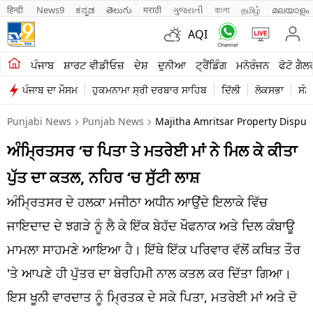
हिन्दी 
News9
ಕನ್ನಡ
తెలుగు
मराठी
ગુજરાતી
বাংলা
தமிழ்
മലയാളം
AQI
ਖੇਤੀਬਾੜੀ
ਪੰਜਾਬ
ਸ਼ਾਰਟ ਵੀਡੀਓਜ਼
ਦੇਸ਼
ਦੁਨੀਆ
ਟ੍ਰੈਂਡਿੰਗ
ਮਨੋਰੰਜਨ
ਫੋਟੋ ਗੈਲ
ਪੰਜਾਬ ਦਾ ਮੌਸਮ
ਹੁਕਮਨਾਮਾ ਸ੍ਰੀ ਦਰਬਾਰ ਸਾਹਿਬ
ਦਿੱਲੀ
ਲੋਕਸਭਾ
ਸੰਸ
ਸ਼ਾਰਟ ਵੀਡੀਓਜ਼
Punjabi News
Punjab News
Majitha Amritsar Property Dispu
ਕਾਰੋਬਾਰ
ਅੰਮ੍ਰਿਤਸਰ ‘ਚ ਪਿਤਾ ਤੇ ਮਤਰੇਈ ਮਾਂ ਨੇ ਮਿਲ ਕੇ ਕੀਤਾ
ਕਰਿਅਰ
ਪੁੱਤ ਦਾ ਕਤਲ, ਨਹਿਰ ‘ਚ ਸੁੱਟੀ ਲਾਸ਼
ਮਨੋਰੰਜਨ
ਅੰਮ੍ਰਿਤਸਰ ਦੇ ਹਲਕਾ ਮਜੀਠਾ ਅਧੀਨ ਆਉਂਦੇ ਇਲਾਕੇ ਵਿੱਚ
ਦੇਸ਼
ਜਾਇਦਾਦ ਦੇ ਝਗੜੇ ਨੂੰ ਲੈ ਕੇ ਇੱਕ ਬੇਹੱਦ ਖੌਫਨਾਕ ਅਤੇ ਦਿਲ ਕੰਬਾਊ
ਮਾਮਲਾ ਸਾਹਮਣੇ ਆਇਆ ਹੈ। ਇੱਥੇ ਇੱਕ ਪਰਿਵਾਰ ਵੱਲੋਂ ਕਥਿਤ ਤੌਰ
ਲਾਈਫ ਸਟਾਈਲ
'ਤੇ ਆਪਣੇ ਹੀ ਪੁੱਤਰ ਦਾ ਬੇਰਹਿਮੀ ਨਾਲ ਕਤਲ ਕਰ ਦਿੱਤਾ ਗਿਆ।
ਪੰਜਾਬ
ਇਸ ਖੂਨੀ ਵਾਰਦਾਤ ਨੂੰ ਮ੍ਰਿਤਕ ਦੇ ਸਕੇ ਪਿਤਾ, ਮਤਰੇਈ ਮਾਂ ਅਤੇ ਦੋ