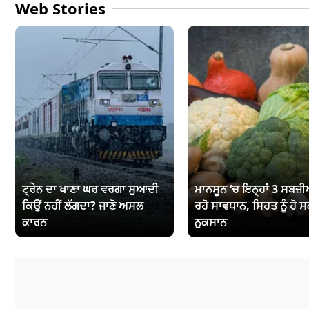
Web Stories
ਟ੍ਰੇਨ ਦਾ ਖਾਣਾ ਘਰ ਵਰਗਾ ਸੁਆਦੀ
ਮਾਨਸੂਨ ‘ਚ ਇਨ੍ਹਾਂ 3 ਸਬਜ਼ੀਆ
ਕਿਉਂ ਨਹੀਂ ਲੱਗਦਾ? ਜਾਣੋ ਅਸਲ
ਰਹੋ ਸਾਵਧਾਨ, ਸਿਹਤ ਨੂੰ ਹੋ ਸ
ਕਾਰਨ
ਨੁਕਸਾਨ