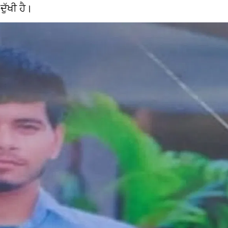
ੁੱਖੀ ਹੈ।