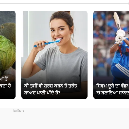
ਂ ਤੋਂ
ਕਦਾ ਹੈ
ਕੀ ਤੁਸੀਂ ਵੀ ਬੁਰਸ਼ ਕਰਨ ਤੋਂ ਤੁਰੰਤ
ਸ਼ਿਵਮ ਦੂਬੇ ਦਾ ਵੱਡ
ਬਾਅਦ ਪਾਣੀ ਪੀਂਦੇ ਹੋ?
‘ਚ ਬਣਾਇਆ ਸ਼ਾਨਦ