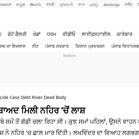
News9
ಕನ್ನಡ
తెలుగు
मराठी
ગુજરાતી
বাংলা
தமிழ்
മലയാളം
मनी9
ਲਾਈਫ ਸਟਾਈਲ
ਖੇਡਾਂ
ਨ
ਫੋਟੋ ਗੈਲਰੀ
ਖੇਡਾਂ
ਧਰਮ
ਵੀਡੀਓ
ਲਾਈਫਸਟਾਈਲ
ਕਾਰੋਬਾਰ
ਪੰਜਾਬ
ਟੈਕਨੋਲਜੀ
ੰਸਦ ਦਾ ਇਜਲਾਸ
ਨੀਟ
ਪੰਜਾਬ ਸਰਕਾਰ
ਕਿਸਾਨ ਪ੍ਰਦਰਸ਼ਨ
ਪੰਜਾਬ ਵਿਧਾਨਸਭਾ
ਧਰਮ
ਟ੍ਰੈਂਡਿੰਗ
cide Case Debt River Dead Body
ਂ ਬਾਅਦ ਮਿਲੀ ਨਹਿਰ ‘ਚੋਂ ਲਾਸ਼
 ਸਮੇਂ ਤੋਂ ਗੱਡੀ ਚਲਾ ਰਿਹਾ ਸੀ। ਕੁਝ ਸਮਾਂ ਪਹਿਲਾਂ, ਉਸਨੇ ਵਾ
 ਉਸ ਨੇ ਨਹਿਰ 'ਚ ਛਾਲ ਮਾਰ ਦਿੱਤੀ। ਲਖਵਿੰਦਰ ਦਾ ਵਿਆਹ ਲਗਭਗ