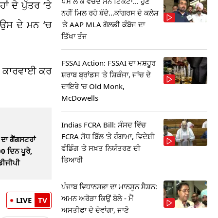
ਪੈਸੇ ਲੈ ਕੇ ਵੇਚਦੇ ਸਨ ਟਿਕਟਾਂ... ਹੁਣ
 ਦੇ ਪੁੱਤਰ ‘ਤੇ
ਨਹੀਂ ਮਿਲ ਰਹੇ ਬੰਦੇ...ਕਾਂਗਰਸ ਦੇ ਕਲੇਸ਼
ਰ ਉਸ ਦੇ ਮਨ
‘
ਚ
'ਤੇ AAP MLA ਗੋਲਡੀ ਕੰਬੋਜ ਦਾ
ਤਿੱਖਾ ਤੰਜ
FSSAI Action: FSSAI ਦਾ ਮਸ਼ਹੂਰ
ਅਤੇ ਕਾਰਵਾਈ ਕਰ
ਸ਼ਰਾਬ ਬ੍ਰਾਂਡਸ 'ਤੇ ਸ਼ਿਕੰਜਾ, ਜਾਂਚ ਦੇ
ਦਾਇਰੇ 'ਚ Old Monk,
McDowells
Indias FCRA Bill: ਸੰਸਦ ਵਿੱਚ
FCRA ਸੋਧ ਬਿੱਲ 'ਤੇ ਹੰਗਾਮਾ, ਵਿਦੇਸ਼ੀ
ਦਾ ਗੈਂਗਸਟਰਾਂ
ਫੰਡਿੰਗ 'ਤੇ ਸਖ਼ਤ ਨਿਯੰਤਰਣ ਦੀ
00 ਦਿਨ ਪੂਰੇ,
ਤਿਆਰੀ
 ਡੀਜੀਪੀ
ਪੰਜਾਬ ਵਿਧਾਨਸਭਾ ਦਾ ਮਾਨਸੂਨ ਸੈਸ਼ਨ:
ਅਮਨ ਅਰੋੜਾ ਕਿਉਂ ਬੋਲੇ - ਮੈਂ
LIVE
TV
ਅਸਤੀਫਾ ਦੇ ਦੇਵਾਂਗਾ, ਜਾਣੋ