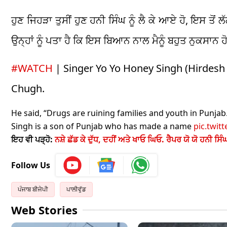
ਹੁਣ ਜਿਹੜਾ ਤੁਸੀਂ ਹੁਣ ਹਨੀ ਸਿੰਘ ਨੂੰ ਲੈ ਕੇ ਆਏ ਹੋ, ਇਸ ਤੋਂ 
ਉਨ੍ਹਾਂ ਨੂੰ ਪਤਾ ਹੈ ਕਿ ਇਸ ਬਿਆਨ ਨਾਲ ਮੈਨੂੰ ਬਹੁਤ ਨੁਕਸਾਨ ਹੋ
#WATCH
| Singer Yo Yo Honey Singh (Hirdesh 
Chugh.
He said, “Drugs are ruining families and youth in Punjab
Singh is a son of Punjab who has made a name
pic.twit
ਇਹ ਵੀ ਪੜ੍ਹੋ:
ਨਸ਼ੇ ਛੱਡ ਕੇ ਦੁੱਧ, ਦਹੀਂ ਅਤੇ ਖਾਓ ਘਿਓ. ਰੈਪਰ ਯੋ ਯੋ ਹਨੀ ਸਿੰ
Follow Us
ਪੰਜਾਬ ਬੀਜੇਪੀ
ਪਾਲੀਵੁੱਡ
Web Stories