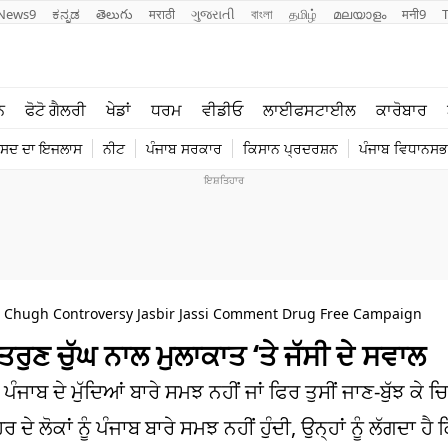
News9
ಕನ್ನಡ
తెలుగు
मराठी
ગુજરાતી
বাংলা
தமிழ்
മലയാളം
मनी9
ਲਾਈਫ ਸਟਾਈਲ
ਖੇਡਾਂ
ਨ
ਫੋਟੋ ਗੈਲਰੀ
ਖੇਡਾਂ
ਧਰਮ
ਵੀਡੀਓ
ਲਾਈਫਸਟਾਈਲ
ਕਾਰੋਬਾਰ
ਪੰਜਾਬ
ਟੈਕਨੋਲਜੀ
ੰਸਦ ਦਾ ਇਜਲਾਸ
ਨੀਟ
ਪੰਜਾਬ ਸਰਕਾਰ
ਕਿਸਾਨ ਪ੍ਰਦਰਸ਼ਨ
ਪੰਜਾਬ ਵਿਧਾਨਸਭਾ
ਧਰਮ
ਟ੍ਰੈਂਡਿੰਗ
 Chugh Controversy Jasbir Jassi Comment Drug Free Campaign
 ਤਰੁਣ ਚੁੱਘ ਨਾਲ ਮੁਲਾਕਾਤ ‘ਤੇ ਜੱਸੀ ਦੇ ਸਵਾਲ
ੰ ਪੰਜਾਬ ਦੇ ਮੁੱਦਿਆਂ ਬਾਰੇ ਸਮਝ ਨਹੀਂ ਜਾਂ ਫਿਰ ਤੁਸੀਂ ਜਾਣ-ਬੁੱਝ ਕੇ ਚਿ
ਦੇ ਲੋਕਾਂ ਨੂੰ ਪੰਜਾਬ ਬਾਰੇ ਸਮਝ ਨਹੀਂ ਹੁੰਦੀ, ਉਨ੍ਹਾਂ ਨੂੰ ਲੱਗਦਾ ਹੈ