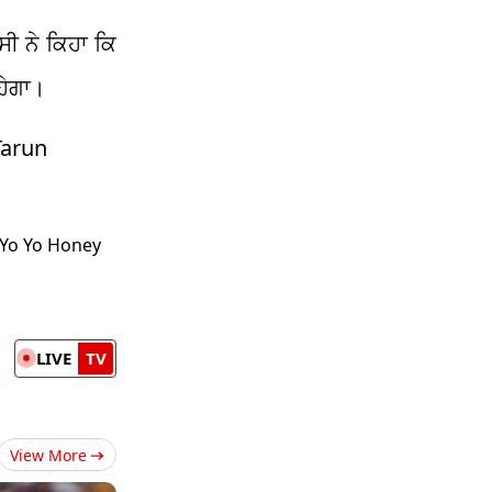
ੱਸੀ ਨੇ ਕਿਹਾ ਕਿ
ਰਹੇਗਾ।
Tarun
 “Yo Yo Honey
LIVE
TV
View More