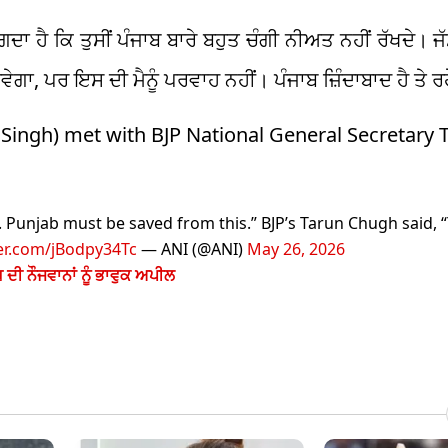
ਲੱਗਦਾ ਹੈ ਕਿ ਤੁਸੀਂ ਪੰਜਾਬ ਬਾਰੇ ਬਹੁਤ ਚੰਗੀ ਨੀਅਤ ਨਹੀਂ ਰੱਖਦੇ। ਜ
ਵੇਗਾ, ਪਰ ਇਸ ਦੀ ਮੈਨੂੰ ਪਰਵਾਹ ਨਹੀਂ। ਪੰਜਾਬ ਜ਼ਿੰਦਾਬਾਦ ਹੈ ਤੇ 
Singh) met with BJP National General Secretary 
. Punjab must be saved from this.” BJP’s Tarun Chugh said,
ter.com/jBodpy34Tc
— ANI (@ANI)
May 26, 2026
ਘ ਦੀ ਨੌਜਵਾਨਾਂ ਨੂੰ ਭਾਵੁਕ ਅਪੀਲ