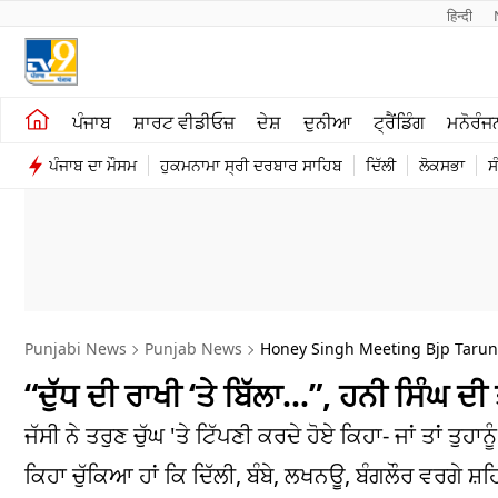
हिन्दी 
ਖੇਤੀਬਾੜੀ
ਕਰਿਅਰ
ਪੰਜਾਬ
ਸ਼ਾਰਟ ਵੀਡੀਓਜ਼
ਦੇਸ਼
ਦੁਨੀਆ
ਟ੍ਰੈਂਡਿੰਗ
ਮਨੋਰੰਜ
ਸ਼ਾਰਟ ਵੀਡੀਓਜ਼
ਮਨੋਰੰਜਨ
ਪੰਜਾਬ ਦਾ ਮੌਸਮ
ਹੁਕਮਨਾਮਾ ਸ੍ਰੀ ਦਰਬਾਰ ਸਾਹਿਬ
ਦਿੱਲੀ
ਲੋਕਸਭਾ
ਸ
ਕਾਰੋਬਾਰ
ਦੇਸ਼
Punjabi News
Punjab News
Honey Singh Meeting Bjp Tarun
“ਦੁੱਧ ਦੀ ਰਾਖੀ ‘ਤੇ ਬਿੱਲਾ…”, ਹਨੀ ਸਿੰਘ ਦੀ
ਜੱਸੀ ਨੇ ਤਰੁਣ ਚੁੱਘ 'ਤੇ ਟਿੱਪਣੀ ਕਰਦੇ ਹੋਏ ਕਿਹਾ- ਜਾਂ ਤਾਂ ਤੁਹਾਨੂ
ਕਿਹਾ ਚੁੱਕਿਆ ਹਾਂ ਕਿ ਦਿੱਲੀ, ਬੰਬੇ, ਲਖਨਊ, ਬੰਗਲੌਰ ਵਰਗੇ ਸ਼ਹਿਰ 