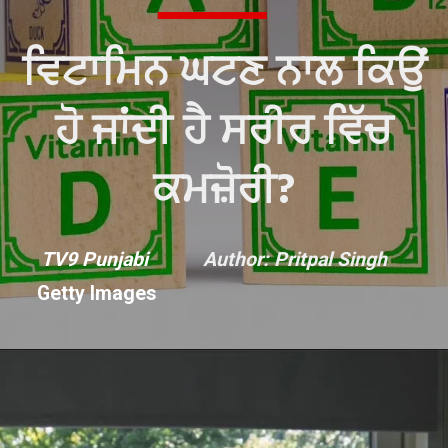
ਵਿਟਾਮਿਨ ਘਟਣ ਨਾਲ ਕਿਉਂ
ਹੋ ਜਾਂਦੀ ਹੈ ਸਰੀਰ ਵਿੱਚ
ਕਮਜ਼ੋਰੀ?
TV9 Punjabi
Author: Pritpal Singh
Getty Images