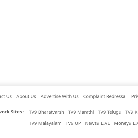
act Us
About Us
Advertise With Us
Complaint Redressal
Pri
ork Sites :
TV9 Bharatvarsh
TV9 Marathi
TV9 Telugu
TV9 K
TV9 Malayalam
TV9 UP
News9 LIVE
Money9 LI
Copyright © 2026 TV9 Punjabi. 