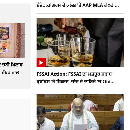
ਬੰਦੇ...ਕਾਂਗਰਸ ਦੇ ਕਲੇਸ਼ 'ਤੇ AAP MLA ਗੋਲਡੀ
ਕੰਬੋਜ ਦਾ ਤਿੱਖਾ ਤੰਜ
 ਚੰਨੀ ਖਿਲਾਫ
ੋਨ ਨੰਬਰ ਨਾਲ
FSSAI Action: FSSAI ਦਾ ਮਸ਼ਹੂਰ ਸ਼ਰਾਬ
ਬ੍ਰਾਂਡਸ 'ਤੇ ਸ਼ਿਕੰਜਾ, ਜਾਂਚ ਦੇ ਦਾਇਰੇ 'ਚ Old
Monk, McDowells