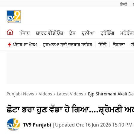
हिन्दी 
ਖੇਤੀਬਾੜੀ
ਕਰਿਅਰ
ਪੰਜਾਬ
ਸ਼ਾਰਟ ਵੀਡੀਓਜ਼
ਦੇਸ਼
ਦੁਨੀਆ
ਟ੍ਰੈਂਡਿੰਗ
ਮਨੋਰੰਜ
ਸ਼ਾਰਟ ਵੀਡੀਓਜ਼
ਮਨੋਰੰਜਨ
ਪੰਜਾਬ ਦਾ ਮੌਸਮ
ਹੁਕਮਨਾਮਾ ਸ੍ਰੀ ਦਰਬਾਰ ਸਾਹਿਬ
ਦਿੱਲੀ
ਲੋਕਸਭਾ
ਸ
ਕਾਰੋਬਾਰ
ਦੇਸ਼
Punjabi News
Videos
Latest Videos
Bjp Shiromani Akali Da
ਛੋਟਾ ਭਰਾ ਹੁਣ ਵੱਡਾ ਹੋ ਗਿਆ….ਸ਼੍ਰੋਮਣੀ ਅ
TV9 Punjabi
|
Updated On:
16 Jun 2026 15:10 PM 