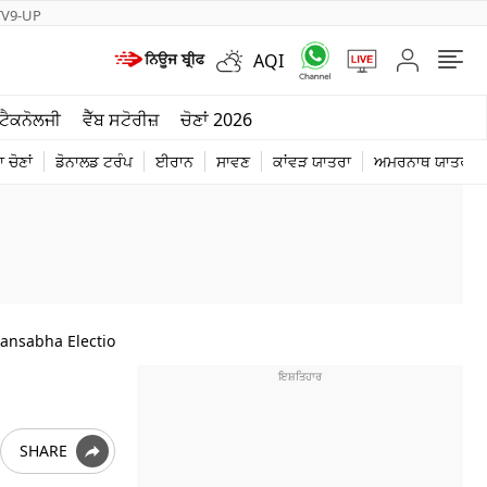
TV9-UP
AQI
ਮੌਸਮ
ਟੈਕਨੋਲਜੀ
ਵੈੱਬ ਸਟੋਰੀਜ਼
ਚੋਣਾਂ 2026
ਦੁਨੀਆ
 ਚੋਣਾਂ
ਡੋਨਾਲਡ ਟਰੰਪ
ਈਰਾਨ
ਸਾਵਣ
ਕਾਂਵੜ ਯਾਤਰਾ
ਅਮਰਨਾਥ ਯਾਤਰਾ
ਚੋਣਾਂ 2026
hansabha Election Video In Punjabi
SHARE