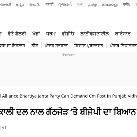
News9
ಕನ್ನಡ
తెలుగు
मराठी
ગુજરાતી
বাংলা
தமிழ்
മലയാളം
मनी9
ਲਾਈਫ ਸਟਾਈਲ
ਖੇਡਾਂ
ਨ
ਫੋਟੋ ਗੈਲਰੀ
ਖੇਡਾਂ
ਧਰਮ
ਵੀਡੀਓ
ਲਾਈਫਸਟਾਈਲ
ਕਾਰੋਬਾਰ
ਪੰਜਾਬ
ਟੈਕਨੋਲਜੀ
ੰਸਦ ਦਾ ਇਜਲਾਸ
ਨੀਟ
ਪੰਜਾਬ ਸਰਕਾਰ
ਕਿਸਾਨ ਪ੍ਰਦਰਸ਼ਨ
ਪੰਜਾਬ ਵਿਧਾਨਸਭਾ
ਧਰਮ
ਟ੍ਰੈਂਡਿੰਗ
l Alliance Bhartiya Janta Party Can Demand Cm Post In Punjab Vid
ਕਾਲੀ ਦਲ ਨਾਲ ਗੱਠਜੋੜ ‘ਤੇ ਬੀਜੇਪੀ ਦਾ ਬਿਆਨ
IST