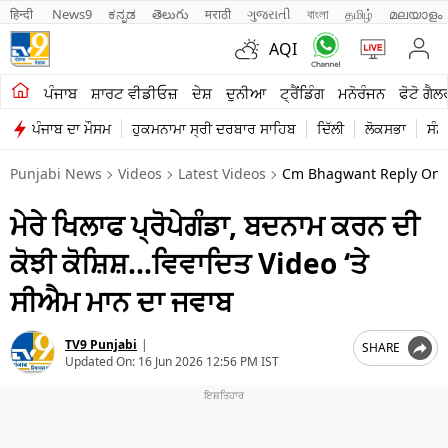
हिन्दी 
News9
ಕನ್ನಡ
తెలుగు
मराठी
ગુજરાતી
বাংলা
தமிழ்
മലയാളം
AQI
ਖੇਤੀਬਾੜੀ
ਪੰਜਾਬ
ਸ਼ਾਰਟ ਵੀਡੀਓਜ਼
ਦੇਸ਼
ਦੁਨੀਆ
ਟ੍ਰੈਂਡਿੰਗ
ਮਨੋਰੰਜਨ
ਫੋਟੋ ਗੈਲ
ਪੰਜਾਬ ਦਾ ਮੌਸਮ
ਹੁਕਮਨਾਮਾ ਸ੍ਰੀ ਦਰਬਾਰ ਸਾਹਿਬ
ਦਿੱਲੀ
ਲੋਕਸਭਾ
ਸੰਸ
ਸ਼ਾਰਟ ਵੀਡੀਓਜ਼
Punjabi News
Videos
Latest Videos
Cm Bhagwant Reply On Vi
ਕਾਰੋਬਾਰ
ਮੇਰੇ ਖਿਲਾਫ ਪ੍ਰੋਪੇਗੰਡਾ, ਬਦਨਾਮ ਕਰਨ ਦੀ
ਕਰਿਅਰ
ਕੋਝੀ ਕੋਸ਼ਿਸ਼…ਵਿਵਾਦਿਤ Video ‘ਤੇ
ਮਨੋਰੰਜਨ
ਸੀਐਮ ਮਾਨ ਦਾ ਜਵਾਬ
ਦੇਸ਼
TV9 Punjabi
|
SHARE
ਲਾਈਫ ਸਟਾਈਲ
Updated On:
16 Jun 2026 12:56 PM IST
ਪੰਜਾਬ