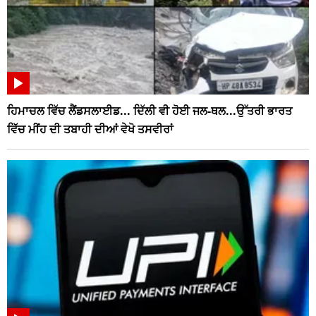
ਹਿਮਾਚਲ ਵਿੱਚ ਲੈਂਡਸਲਾਈਡ... ਦਿੱਲੀ ਵੀ ਹੋਈ ਜਲ-ਥਲ...ਉੱਤਰੀ ਭਾਰਤ
ਵਿੱਚ ਮੀਂਹ ਦੀ ਤਬਾਹੀ ਦੀਆਂ ਵੇਖੋ ਤਸਵੀਰਾਂ