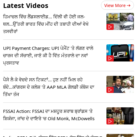
Latest Videos
View More
ਹਿਮਾਚਲ ਵਿੱਚ ਲੈਂਡਸਲਾਈਡ... ਦਿੱਲੀ ਵੀ ਹੋਈ ਜਲ-
ਥਲ...ਉੱਤਰੀ ਭਾਰਤ ਵਿੱਚ ਮੀਂਹ ਦੀ ਤਬਾਹੀ ਦੀਆਂ ਵੇਖੋ
ਤਸਵੀਰਾਂ
UPI Payment Charges: UPI ਪੇਮੈਂਟ 'ਤੇ ਲੱਗਣ ਵਾਲੇ
ਚਾਰਜ ਦੀ ਸੱਚਾਈ, ਜਾਣੋ ਕੀ ਹੈ ਵਿੱਤ ਮੰਤਰਾਲੇ ਦਾ ਨਵਾਂ
ਪ੍ਰਸਤਾਵ
ਪੈਸੇ ਲੈ ਕੇ ਵੇਚਦੇ ਸਨ ਟਿਕਟਾਂ... ਹੁਣ ਨਹੀਂ ਮਿਲ ਰਹੇ
ਬੰਦੇ...ਕਾਂਗਰਸ ਦੇ ਕਲੇਸ਼ 'ਤੇ AAP MLA ਗੋਲਡੀ ਕੰਬੋਜ ਦਾ
ਤਿੱਖਾ ਤੰਜ
FSSAI Action: FSSAI ਦਾ ਮਸ਼ਹੂਰ ਸ਼ਰਾਬ ਬ੍ਰਾਂਡਸ 'ਤੇ
ਸ਼ਿਕੰਜਾ, ਜਾਂਚ ਦੇ ਦਾਇਰੇ 'ਚ Old Monk, McDowells