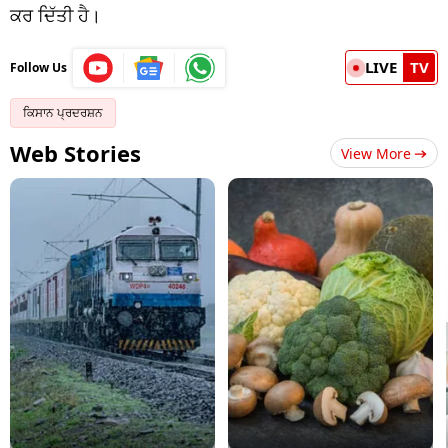
ਕਰ ਦਿੱਤੀ ਹੈ।
LIVE
TV
Follow Us
ਕਿਸਾਨ ਪ੍ਰਦਰਸ਼ਨ
Web Stories
View More