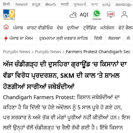
हिन्दी 
News9
ಕನ್ನಡ
తెలుగు
मराठी
ગુજરાતી
বাংলা
தமிழ்
മലയാളം
AQI
ਖੇਤੀਬਾੜੀ
ਪੰਜਾਬ
ਸ਼ਾਰਟ ਵੀਡੀਓਜ਼
ਦੇਸ਼
ਦੁਨੀਆ
ਟ੍ਰੈਂਡਿੰਗ
ਮਨੋਰੰਜਨ
ਫੋਟੋ ਗੈਲ
ਪੰਜਾਬ ਦਾ ਮੌਸਮ
ਹੁਕਮਨਾਮਾ ਸ੍ਰੀ ਦਰਬਾਰ ਸਾਹਿਬ
ਦਿੱਲੀ
ਲੋਕਸਭਾ
ਸੰਸ
ਸ਼ਾਰਟ ਵੀਡੀਓਜ਼
Punjabi News
Punjab News
Farmers Protest Chandigarh Sect
ਕਾਰੋਬਾਰ
ਅੱਜ ਚੰਡੀਗੜ੍ਹ ਦੀ ਦੁਸਹਿਰਾ ਗ੍ਰਾਊਂਡ ‘ਚ ਕਿਸਾਨਾਂ ਦਾ
ਕਰਿਅਰ
ਵੱਡਾ ਵਿਰੋਧ ਪ੍ਰਦਰਸ਼ਨ, SKM ਦੀ ਕਾਲ ‘ਤੇ ਸ਼ਾਮਲ
ਮਨੋਰੰਜਨ
ਹੋਣਗੀਆਂ ਸਾਰੀਆਂ ਜਥੇਬੰਦੀਆਂ
ਦੇਸ਼
Chandigarh Farmers Protest: ਕਿਸਾਨ ਜਥੇਬੰਦੀਆਂ ਦਾ
ਕਹਿਣਾ ਹੈ ਕਿ ਦਿੱਲੀ 'ਚ ਹੋਏ ਅੰਦੋਲਨ ਨੂੰ 5 ਸਾਲ ਪੂਰੇ ਹੋ ਗਏ ਹਨ,
ਲਾਈਫ ਸਟਾਈਲ
ਪਰ ਸਰਕਾਰ ਨੇ ਅਜੇ ਤੱਕ ਵੀ ਮੰਗਾਂ ਪੂਰੀਆਂ ਨਹੀਂ ਕੀਤੀਆਂ ਹਨ। ਇਸ
ਪੰਜਾਬ
ਲਈ ਉਨ੍ਹਾਂ ਵੱਲੋਂ ਚੰਡੀਗੜ੍ਹ 'ਚ ਰੈਲੀ ਰੱਖੀ ਗਈ ਹੈ। ਇੱਥੇ ਕਿਸਾਨ