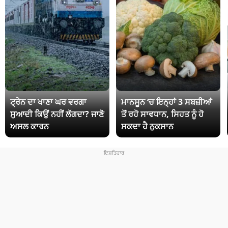
ਟ੍ਰੇਨ ਦਾ ਖਾਣਾ ਘਰ ਵਰਗਾ
ਮਾਨਸੂਨ ‘ਚ ਇਨ੍ਹਾਂ 3 ਸਬਜ਼ੀਆਂ
ਸੁਆਦੀ ਕਿਉਂ ਨਹੀਂ ਲੱਗਦਾ? ਜਾਣੋ
ਤੋਂ ਰਹੋ ਸਾਵਧਾਨ, ਸਿਹਤ ਨੂੰ ਹੋ
ਅਸਲ ਕਾਰਨ
ਸਕਦਾ ਹੈ ਨੁਕਸਾਨ