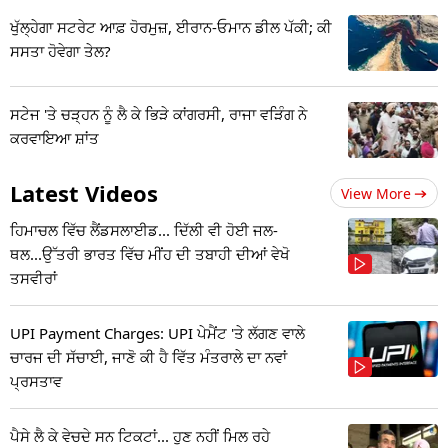
ਖੁੱਲ੍ਹੇਗਾ ਸਟਰੇਟ ਆਫ਼ ਹੋਰਮੁਜ਼, ਈਰਾਨ-ਓਮਾਨ ਡੀਲ ਪੱਕੀ; ਕੀ
ਸਸਤਾ ਹੋਵੇਗਾ ਤੇਲ?
ਸਟੇਜ 'ਤੇ ਚੜ੍ਹਨ ਨੂੰ ਲੈ ਕੇ ਭਿੜੇ ਕਾਂਗਰਸੀ, ਰਾਜਾ ਵੜਿੰਗ ਨੇ
ਕਰਵਾਇਆ ਸ਼ਾਂਤ
Latest Videos
View More
ਹਿਮਾਚਲ ਵਿੱਚ ਲੈਂਡਸਲਾਈਡ... ਦਿੱਲੀ ਵੀ ਹੋਈ ਜਲ-
ਥਲ...ਉੱਤਰੀ ਭਾਰਤ ਵਿੱਚ ਮੀਂਹ ਦੀ ਤਬਾਹੀ ਦੀਆਂ ਵੇਖੋ
ਤਸਵੀਰਾਂ
UPI Payment Charges: UPI ਪੇਮੈਂਟ 'ਤੇ ਲੱਗਣ ਵਾਲੇ
ਚਾਰਜ ਦੀ ਸੱਚਾਈ, ਜਾਣੋ ਕੀ ਹੈ ਵਿੱਤ ਮੰਤਰਾਲੇ ਦਾ ਨਵਾਂ
ਪ੍ਰਸਤਾਵ
ਪੈਸੇ ਲੈ ਕੇ ਵੇਚਦੇ ਸਨ ਟਿਕਟਾਂ... ਹੁਣ ਨਹੀਂ ਮਿਲ ਰਹੇ