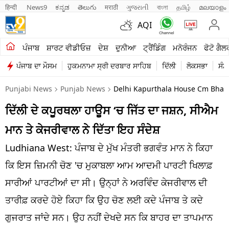
हिन्दी 
News9
ಕನ್ನಡ
తెలుగు
मराठी
ગુજરાતી
বাংলা
தமிழ்
മലയാളം
AQI
ਖੇਤੀਬਾੜੀ
ਪੰਜਾਬ
ਸ਼ਾਰਟ ਵੀਡੀਓਜ਼
ਦੇਸ਼
ਦੁਨੀਆ
ਟ੍ਰੈਂਡਿੰਗ
ਮਨੋਰੰਜਨ
ਫੋਟੋ ਗੈਲ
ਪੰਜਾਬ ਦਾ ਮੌਸਮ
ਹੁਕਮਨਾਮਾ ਸ੍ਰੀ ਦਰਬਾਰ ਸਾਹਿਬ
ਦਿੱਲੀ
ਲੋਕਸਭਾ
ਸੰਸ
ਸ਼ਾਰਟ ਵੀਡੀਓਜ਼
Punjabi News
Punjab News
Delhi Kapurthala House Cm Bhag
ਕਾਰੋਬਾਰ
ਦਿੱਲੀ ਦੇ ਕਪੂਰਥਲਾ ਹਾਊਸ ‘ਚ ਜਿੱਤ ਦਾ ਜਸ਼ਨ, ਸੀਐਮ
ਕਰਿਅਰ
ਮਾਨ ਤੇ ਕੇਜਰੀਵਾਲ ਨੇ ਦਿੱਤਾ ਇਹ ਸੰਦੇਸ਼
ਮਨੋਰੰਜਨ
Ludhiana West: ਪੰਜਾਬ ਦੇ ਮੁੱਖ ਮੰਤਰੀ ਭਗਵੰਤ ਮਾਨ ਨੇ ਕਿਹਾ
ਦੇਸ਼
ਕਿ ਇਸ ਜ਼ਿਮਨੀ ਚੋਣ 'ਚ ਮੁਕਾਬਲਾ ਆਮ ਆਦਮੀ ਪਾਰਟੀ ਖਿਲਾਫ਼
ਸਾਰੀਆਂ ਪਾਰਟੀਆਂ ਦਾ ਸੀ। ਉਨ੍ਹਾਂ ਨੇ ਅਰਵਿੰਦ ਕੇਜਰੀਵਾਲ ਦੀ
ਲਾਈਫ ਸਟਾਈਲ
ਤਾਰੀਫ਼ ਕਰਦੇ ਹੋਏ ਕਿਹਾ ਕਿ ਉਹ ਚੋਣ ਲਈ ਕਦੇ ਪੰਜਾਬ ਤੇ ਕਦੇ
ਪੰਜਾਬ
ਗੁਜਰਾਤ ਜਾਂਦੇ ਸਨ। ਉਹ ਨਹੀਂ ਦੇਖਦੇ ਸਨ ਕਿ ਬਾਹਰ ਦਾ ਤਾਪਮਾਨ