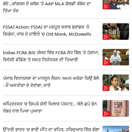
ਬੰਦੇ...ਕਾਂਗਰਸ ਦੇ ਕਲੇਸ਼ 'ਤੇ AAP MLA ਗੋਲਡੀ ਕੰਬੋਜ ਦਾ
ਤਿੱਖਾ ਤੰਜ
FSSAI Action: FSSAI ਦਾ ਮਸ਼ਹੂਰ ਸ਼ਰਾਬ ਬ੍ਰਾਂਡਸ 'ਤੇ
ਸ਼ਿਕੰਜਾ, ਜਾਂਚ ਦੇ ਦਾਇਰੇ 'ਚ Old Monk, McDowells
Indias FCRA Bill: ਸੰਸਦ ਵਿੱਚ FCRA ਸੋਧ ਬਿੱਲ 'ਤੇ ਹੰਗਾਮਾ,
ਵਿਦੇਸ਼ੀ ਫੰਡਿੰਗ 'ਤੇ ਸਖ਼ਤ ਨਿਯੰਤਰਣ ਦੀ ਤਿਆਰੀ
ਪੰਜਾਬ ਵਿਧਾਨਸਭਾ ਦਾ ਮਾਨਸੂਨ ਸੈਸ਼ਨ: ਅਮਨ ਅਰੋੜਾ ਕਿਉਂ ਬੋਲੇ
- ਮੈਂ ਅਸਤੀਫਾ ਦੇ ਦੇਵਾਂਗਾ, ਜਾਣੋ
ਅੰਮ੍ਰਿਤਸਰ 'ਚ ਚਿਪਕੇ ਚੰਨੀ ਖਿਲਾਫ ਪੋਸਟਰ... ਥੱਲੇ ਛਪੇ ਫੋਨ
ਨੰਬਰ ਨਾਲ ਪਿਆ ਪੁਆੜਾ
ਉੱਤਰੀ ਭਾਰਤ 'ਚ ਭਾਰੀ ਮੀਂਹ ਦਾ ਕਹਿਰ, ਹਰਿਦੁਆਰ ਵਿੱਚ ਗੰਗਾ