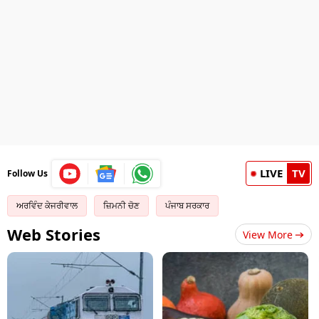
LIVE
TV
Follow Us
ਅਰਵਿੰਦ ਕੇਜਰੀਵਾਲ
ਜ਼ਿਮਨੀ ਚੋਣ
ਪੰਜਾਬ ਸਰਕਾਰ
Web Stories
View More