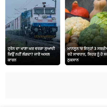
ਟ੍ਰੇਨ ਦਾ ਖਾਣਾ ਘਰ ਵਰਗਾ ਸੁਆਦੀ
ਮਾਨਸੂਨ ‘ਚ ਇਨ੍ਹਾਂ 3 ਸਬਜ਼ੀਆ
ਕਿਉਂ ਨਹੀਂ ਲੱਗਦਾ? ਜਾਣੋ ਅਸਲ
ਰਹੋ ਸਾਵਧਾਨ, ਸਿਹਤ ਨੂੰ ਹੋ ਸ
ਕਾਰਨ
ਨੁਕਸਾਨ