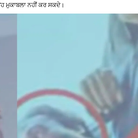
ਉਹ ਮੁਕਾਬਲਾ ਨਹੀਂ ਕਰ ਸਕਦੇ।