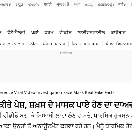
News9
ಕನ್ನಡ
తెలుగు
मराठी
ગુજરાતી
বাংলা
தமிழ்
മലയാളം
मनी9
ਲਾਈਫ ਸਟਾਈਲ
ਖੇਡਾਂ
ਨ
ਫੋਟੋ ਗੈਲਰੀ
ਖੇਡਾਂ
ਧਰਮ
ਵੀਡੀਓ
ਲਾਈਫਸਟਾਈਲ
ਕਾਰੋਬਾਰ
ਪੰਜਾਬ
ਟੈਕਨੋਲਜੀ
ੰਸਦ ਦਾ ਇਜਲਾਸ
ਨੀਟ
ਪੰਜਾਬ ਸਰਕਾਰ
ਕਿਸਾਨ ਪ੍ਰਦਰਸ਼ਨ
ਪੰਜਾਬ ਵਿਧਾਨਸਭਾ
ਧਰਮ
ਟ੍ਰੈਂਡਿੰਗ
nce Viral Video Investigation Face Mask Real Fake Facts
ਕੀਤੇ ਪੇਸ਼, ਸ਼ਖ਼ਸ ਦੇ ਮਾਸਕ ਪਾਏ ਹੋਣ ਦਾ ਦਾਅ
ਜ਼ੀ ਵੀਡੀਓ ਬਣਾ ਕੇ ਸਿਆਸੀ ਲਾਹਾ ਲੈਣ ਵਾਸਤੇ, ਧਾਰਮਿਕ ਹੁਕਮਨਾ
ਕਾ ਉਨ੍ਹਾਂ ਤੋਂ ਅਨਾਊਂਟਮੈਂਟ ਕਰਵਾ ਰਹੇ ਹਨ। ਮੈਨੂੰ ਧਾਰਮਿਕ ਤੌ