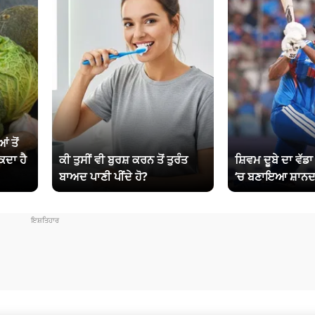
ਂ ਤੋਂ
ਕਦਾ ਹੈ
ਕੀ ਤੁਸੀਂ ਵੀ ਬੁਰਸ਼ ਕਰਨ ਤੋਂ ਤੁਰੰਤ
ਸ਼ਿਵਮ ਦੂਬੇ ਦਾ ਵੱਡ
ਬਾਅਦ ਪਾਣੀ ਪੀਂਦੇ ਹੋ?
‘ਚ ਬਣਾਇਆ ਸ਼ਾਨਦ