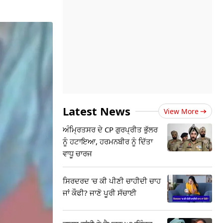
Latest News
View More
ਅੰਮ੍ਰਿਤਸਰ ਦੇ CP ਗੁਰਪ੍ਰੀਤ ਭੁੱਲਰ
ਨੂੰ ਹਟਾਇਆ, ਹਰਮਨਬੀਰ ਨੂੰ ਦਿੱਤਾ
ਵਾਧੂ ਚਾਰਜ
ਸਿਰਦਰਦ 'ਚ ਕੀ ਪੀਣੀ ਚਾਹੀਦੀ ਚਾਹ
ਜਾਂ ਕੌਫੀ? ਜਾਣੋ ਪੂਰੀ ਸੱਚਾਈ