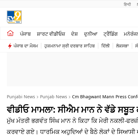
हिन्दी 
ਖੇਤੀਬਾੜੀ
ਕਰਿਅਰ
ਪੰਜਾਬ
ਸ਼ਾਰਟ ਵੀਡੀਓਜ਼
ਦੇਸ਼
ਦੁਨੀਆ
ਟ੍ਰੈਂਡਿੰਗ
ਮਨੋਰੰਜ
ਸ਼ਾਰਟ ਵੀਡੀਓਜ਼
ਮਨੋਰੰਜਨ
ਪੰਜਾਬ ਦਾ ਮੌਸਮ
ਹੁਕਮਨਾਮਾ ਸ੍ਰੀ ਦਰਬਾਰ ਸਾਹਿਬ
ਦਿੱਲੀ
ਲੋਕਸਭਾ
ਸ
ਕਾਰੋਬਾਰ
ਦੇਸ਼
Punjabi News
Punjab News
Cm Bhagwant Mann Press Confere
ਵੀਡੀਓ ਮਾਮਲਾ: ਸੀਐਮ ਮਾਨ ਨੇ ਵੱਡੇ ਸਬੂਤ 
ਮੁੱਖ ਮੰਤਰੀ ਭਗਵੰਤ ਸਿੰਘ ਮਾਨ ਨੇ ਕਿਹਾ ਕਿ ਮੇਰੀ ਨਕਲੀ-ਫਰ
ਕਰਵਾਏ ਗਏ। ਧਾਰਮਿਕ ਅਹੁਦਿਆਂ ਦੇ ਬੈਠੇ ਲੋਕਾਂ ਦੇ ਸਿਆਸੀ ਆ