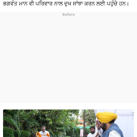
ਧਰਮ
ਭਗਵੰਤ ਮਾਨ ਵੀ ਪਰਿਵਾਰ ਨਾਲ ਦੁਖ ਸਾਂਝਾ ਕਰਨ ਲਈ ਪਹੁੰਚੇ ਹਨ।
ਖੇਡਾਂ
ਟੈਕਨੋਲਜੀ
ਟ੍ਰੈਂਡਿੰਗ
ਮੌਸਮ
ਦੁਨੀਆ
ਚੋਣਾਂ 2026