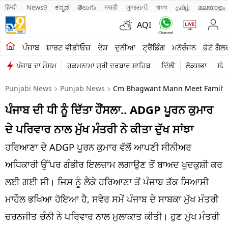
हिन्दी 
News9
ಕನ್ನಡ
తెలుగు
मराठी
ગુજરાતી
বাংলা
தமிழ்
മലയാളം
AQI
ਖੇਤੀਬਾੜੀ
ਪੰਜਾਬ
ਸ਼ਾਰਟ ਵੀਡੀਓਜ਼
ਦੇਸ਼
ਦੁਨੀਆ
ਟ੍ਰੈਂਡਿੰਗ
ਮਨੋਰੰਜਨ
ਫੋਟੋ ਗੈਲ
ਪੰਜਾਬ ਦਾ ਮੌਸਮ
ਹੁਕਮਨਾਮਾ ਸ੍ਰੀ ਦਰਬਾਰ ਸਾਹਿਬ
ਦਿੱਲੀ
ਲੋਕਸਭਾ
ਸੰਸ
ਸ਼ਾਰਟ ਵੀਡੀਓਜ਼
Punjabi News
Punjab News
Cm Bhagwant Mann Meet Family Ha
ਕਾਰੋਬਾਰ
ਪੰਜਾਬ ਦੀ ਧੀ ਨੂੰ ਦਿੱਤਾ ਹੌਂਸਲਾ.. ADGP ਪੂਰਨ ਕੁਮਾਰ
ਕਰਿਅਰ
ਦੇ ਪਰਿਵਾਰ ਨਾਲ ਮੁੱਖ ਮੰਤਰੀ ਨੇ ਕੀਤਾ ਦੁੱਖ ਸਾਂਝਾ
ਮਨੋਰੰਜਨ
ਹਰਿਆਣਾ ਦੇ ADGP ਪੂਰਨ ਕੁਮਾਰ ਵੱਲੋਂ ਆਪਣੀ ਸੀਨੀਅਰ
ਦੇਸ਼
ਅਧਿਕਾਰੀ ਉੱਪਰ ਗੰਭੀਰ ਇਲਜ਼ਾਮ ਲਗਾਉਣ ਤੋਂ ਬਾਅਦ ਖੁਦਕੁਸ਼ੀ ਕਰ
ਲਈ ਗਈ ਸੀ। ਜਿਸ ਨੂੰ ਲੈਕੇ ਹਰਿਆਣਾ ਤੋਂ ਪੰਜਾਬ ਤੱਕ ਸਿਆਸੀ
ਲਾਈਫ ਸਟਾਈਲ
ਮਾਹੌਲ ਭਖਿਆ ਹੋਇਆ ਹੈ, ਸਵੇਰ ਸਮੇਂ ਪੰਜਾਬ ਦੇ ਸਾਬਕਾ ਮੁੱਖ ਮੰਤਰੀ
ਪੰਜਾਬ
ਚਰਨਜੀਤ ਚੰਨੀ ਨੇ ਪਰਿਵਾਰ ਨਾਲ ਮੁਲਾਕਾਤ ਕੀਤੀ। ਹੁਣ ਮੁੱਖ ਮੰਤਰੀ