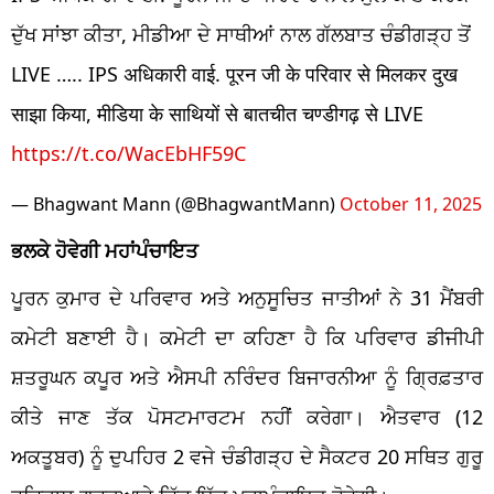
ਦੁੱਖ ਸਾਂਝਾ ਕੀਤਾ, ਮੀਡੀਆ ਦੇ ਸਾਥੀਆਂ ਨਾਲ ਗੱਲਬਾਤ ਚੰਡੀਗੜ੍ਹ ਤੋਂ
LIVE ….. IPS अधिकारी वाई. पूरन जी के परिवार से मिलकर दुख
साझा किया, मीडिया के साथियों से बातचीत चण्डीगढ़ से LIVE
https://t.co/WacEbHF59C
— Bhagwant Mann (@BhagwantMann)
October 11, 2025
ਭਲਕੇ ਹੋਵੇਗੀ ਮਹਾਂਪੰਚਾਇਤ
ਪੂਰਨ ਕੁਮਾਰ ਦੇ ਪਰਿਵਾਰ ਅਤੇ ਅਨੁਸੂਚਿਤ ਜਾਤੀਆਂ ਨੇ 31 ਮੈਂਬਰੀ
ਕਮੇਟੀ ਬਣਾਈ ਹੈ। ਕਮੇਟੀ ਦਾ ਕਹਿਣਾ ਹੈ ਕਿ ਪਰਿਵਾਰ ਡੀਜੀਪੀ
ਸ਼ਤਰੂਘਨ ਕਪੂਰ ਅਤੇ ਐਸਪੀ ਨਰਿੰਦਰ ਬਿਜਾਰਨੀਆ ਨੂੰ ਗ੍ਰਿਫ਼ਤਾਰ
ਕੀਤੇ ਜਾਣ ਤੱਕ ਪੋਸਟਮਾਰਟਮ ਨਹੀਂ ਕਰੇਗਾ। ਐਤਵਾਰ (12
ਅਕਤੂਬਰ) ਨੂੰ ਦੁਪਹਿਰ 2 ਵਜੇ ਚੰਡੀਗੜ੍ਹ ਦੇ ਸੈਕਟਰ 20 ਸਥਿਤ ਗੁਰੂ