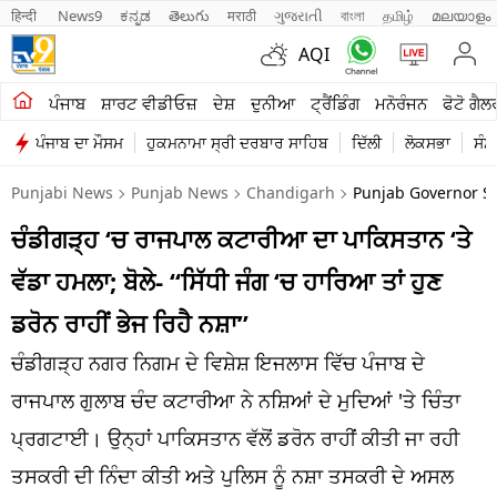
हिन्दी 
News9
ಕನ್ನಡ
తెలుగు
मराठी
ગુજરાતી
বাংলা
தமிழ்
മലയാളം
AQI
ਖੇਤੀਬਾੜੀ
ਪੰਜਾਬ
ਸ਼ਾਰਟ ਵੀਡੀਓਜ਼
ਦੇਸ਼
ਦੁਨੀਆ
ਟ੍ਰੈਂਡਿੰਗ
ਮਨੋਰੰਜਨ
ਫੋਟੋ ਗੈਲ
ਪੰਜਾਬ ਦਾ ਮੌਸਮ
ਹੁਕਮਨਾਮਾ ਸ੍ਰੀ ਦਰਬਾਰ ਸਾਹਿਬ
ਦਿੱਲੀ
ਲੋਕਸਭਾ
ਸੰਸ
ਸ਼ਾਰਟ ਵੀਡੀਓਜ਼
Punjabi News
Punjab News
Chandigarh
Punjab Governor S
ਕਾਰੋਬਾਰ
ਚੰਡੀਗੜ੍ਹ ‘ਚ ਰਾਜਪਾਲ ਕਟਾਰੀਆ ਦਾ ਪਾਕਿਸਤਾਨ ‘ਤੇ
ਕਰਿਅਰ
ਵੱਡਾ ਹਮਲਾ; ਬੋਲੇ- “ਸਿੱਧੀ ਜੰਗ ‘ਚ ਹਾਰਿਆ ਤਾਂ ਹੁਣ
ਮਨੋਰੰਜਨ
ਡਰੋਨ ਰਾਹੀਂ ਭੇਜ ਰਿਹੈ ਨਸ਼ਾ”
ਦੇਸ਼
ਚੰਡੀਗੜ੍ਹ ਨਗਰ ਨਿਗਮ ਦੇ ਵਿਸ਼ੇਸ਼ ਇਜਲਾਸ ਵਿੱਚ ਪੰਜਾਬ ਦੇ
ਰਾਜਪਾਲ ਗੁਲਾਬ ਚੰਦ ਕਟਾਰੀਆ ਨੇ ਨਸ਼ਿਆਂ ਦੇ ਮੁਦਿਆਂ 'ਤੇ ਚਿੰਤਾ
ਲਾਈਫ ਸਟਾਈਲ
ਪ੍ਰਗਟਾਈ। ਉਨ੍ਹਾਂ ਪਾਕਿਸਤਾਨ ਵੱਲੋਂ ਡਰੋਨ ਰਾਹੀਂ ਕੀਤੀ ਜਾ ਰਹੀ
ਪੰਜਾਬ
ਤਸਕਰੀ ਦੀ ਨਿੰਦਾ ਕੀਤੀ ਅਤੇ ਪੁਲਿਸ ਨੂੰ ਨਸ਼ਾ ਤਸਕਰੀ ਦੇ ਅਸਲ