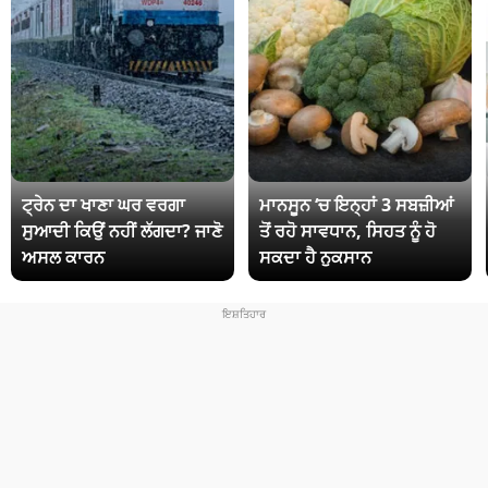
ਟ੍ਰੇਨ ਦਾ ਖਾਣਾ ਘਰ ਵਰਗਾ
ਮਾਨਸੂਨ ‘ਚ ਇਨ੍ਹਾਂ 3 ਸਬਜ਼ੀਆਂ
ਸੁਆਦੀ ਕਿਉਂ ਨਹੀਂ ਲੱਗਦਾ? ਜਾਣੋ
ਤੋਂ ਰਹੋ ਸਾਵਧਾਨ, ਸਿਹਤ ਨੂੰ ਹੋ
ਅਸਲ ਕਾਰਨ
ਸਕਦਾ ਹੈ ਨੁਕਸਾਨ