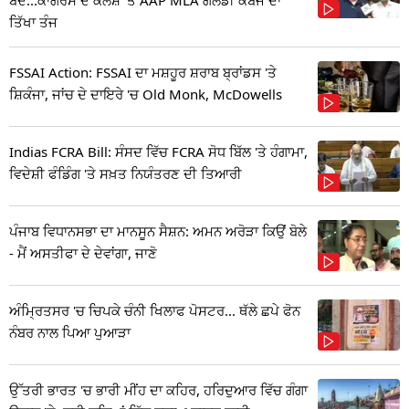
ਤਿੱਖਾ ਤੰਜ
FSSAI Action: FSSAI ਦਾ ਮਸ਼ਹੂਰ ਸ਼ਰਾਬ ਬ੍ਰਾਂਡਸ 'ਤੇ
ਸ਼ਿਕੰਜਾ, ਜਾਂਚ ਦੇ ਦਾਇਰੇ 'ਚ Old Monk, McDowells
Indias FCRA Bill: ਸੰਸਦ ਵਿੱਚ FCRA ਸੋਧ ਬਿੱਲ 'ਤੇ ਹੰਗਾਮਾ,
ਵਿਦੇਸ਼ੀ ਫੰਡਿੰਗ 'ਤੇ ਸਖ਼ਤ ਨਿਯੰਤਰਣ ਦੀ ਤਿਆਰੀ
ਪੰਜਾਬ ਵਿਧਾਨਸਭਾ ਦਾ ਮਾਨਸੂਨ ਸੈਸ਼ਨ: ਅਮਨ ਅਰੋੜਾ ਕਿਉਂ ਬੋਲੇ
- ਮੈਂ ਅਸਤੀਫਾ ਦੇ ਦੇਵਾਂਗਾ, ਜਾਣੋ
ਅੰਮ੍ਰਿਤਸਰ 'ਚ ਚਿਪਕੇ ਚੰਨੀ ਖਿਲਾਫ ਪੋਸਟਰ... ਥੱਲੇ ਛਪੇ ਫੋਨ
ਨੰਬਰ ਨਾਲ ਪਿਆ ਪੁਆੜਾ
ਉੱਤਰੀ ਭਾਰਤ 'ਚ ਭਾਰੀ ਮੀਂਹ ਦਾ ਕਹਿਰ, ਹਰਿਦੁਆਰ ਵਿੱਚ ਗੰਗਾ