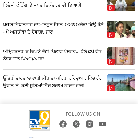
ਵਿਦੇਸ਼ੀ ਫੰਡਿੰਗ 'ਤੇ ਸਖ਼ਤ ਨਿਯੰਤਰਣ ਦੀ ਤਿਆਰੀ
ਪੰਜਾਬ ਵਿਧਾਨਸਭਾ ਦਾ ਮਾਨਸੂਨ ਸੈਸ਼ਨ: ਅਮਨ ਅਰੋੜਾ ਕਿਉਂ ਬੋਲੇ
- ਮੈਂ ਅਸਤੀਫਾ ਦੇ ਦੇਵਾਂਗਾ, ਜਾਣੋ
ਅੰਮ੍ਰਿਤਸਰ 'ਚ ਚਿਪਕੇ ਚੰਨੀ ਖਿਲਾਫ ਪੋਸਟਰ... ਥੱਲੇ ਛਪੇ ਫੋਨ
ਨੰਬਰ ਨਾਲ ਪਿਆ ਪੁਆੜਾ
ਉੱਤਰੀ ਭਾਰਤ 'ਚ ਭਾਰੀ ਮੀਂਹ ਦਾ ਕਹਿਰ, ਹਰਿਦੁਆਰ ਵਿੱਚ ਗੰਗਾ
ਉਫਾਨ 'ਤੇ, ਕਈ ਸੂਬਿਆਂ ਵਿੱਚ ਬਚਾਅ ਕਾਰਜ ਜਾਰੀ
FOLLOW US ON