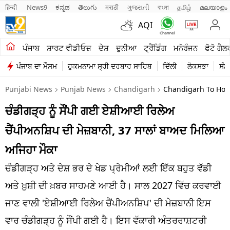
हिन्दी 
News9
ಕನ್ನಡ
తెలుగు
मराठी
ગુજરાતી
বাংলা
தமிழ்
മലയാളം
AQI
ਖੇਤੀਬਾੜੀ
ਪੰਜਾਬ
ਸ਼ਾਰਟ ਵੀਡੀਓਜ਼
ਦੇਸ਼
ਦੁਨੀਆ
ਟ੍ਰੈਂਡਿੰਗ
ਮਨੋਰੰਜਨ
ਫੋਟੋ ਗੈਲ
ਪੰਜਾਬ ਦਾ ਮੌਸਮ
ਹੁਕਮਨਾਮਾ ਸ੍ਰੀ ਦਰਬਾਰ ਸਾਹਿਬ
ਦਿੱਲੀ
ਲੋਕਸਭਾ
ਸੰਸ
ਸ਼ਾਰਟ ਵੀਡੀਓਜ਼
Punjabi News
Punjab News
Chandigarh
Chandigarh To Host
ਕਾਰੋਬਾਰ
ਚੰਡੀਗੜ੍ਹ ਨੂੰ ਸੌਂਪੀ ਗਈ ਏਸ਼ੀਆਈ ਰਿਲੇਅ
ਕਰਿਅਰ
ਚੈਂਪੀਅਨਸ਼ਿਪ ਦੀ ਮੇਜ਼ਬਾਨੀ, 37 ਸਾਲਾਂ ਬਾਅਦ ਮਿਲਿਆ
ਮਨੋਰੰਜਨ
ਅਜਿਹਾ ਮੌਕਾ
ਦੇਸ਼
ਚੰਡੀਗੜ੍ਹ ਅਤੇ ਦੇਸ਼ ਭਰ ਦੇ ਖੇਡ ਪ੍ਰੇਮੀਆਂ ਲਈ ਇੱਕ ਬਹੁਤ ਵੱਡੀ
ਅਤੇ ਖ਼ੁਸ਼ੀ ਦੀ ਖ਼ਬਰ ਸਾਹਮਣੇ ਆਈ ਹੈ। ਸਾਲ 2027 ਵਿੱਚ ਕਰਵਾਈ
ਲਾਈਫ ਸਟਾਈਲ
ਜਾਣ ਵਾਲੀ 'ਏਸ਼ੀਆਈ ਰਿਲੇਅ ਚੈਂਪੀਅਨਸ਼ਿਪ' ਦੀ ਮੇਜ਼ਬਾਨੀ ਇਸ
ਪੰਜਾਬ
ਵਾਰ ਚੰਡੀਗੜ੍ਹ ਨੂੰ ਸੌਂਪੀ ਗਈ ਹੈ। ਇਸ ਵੱਕਾਰੀ ਅੰਤਰਰਾਸ਼ਟਰੀ