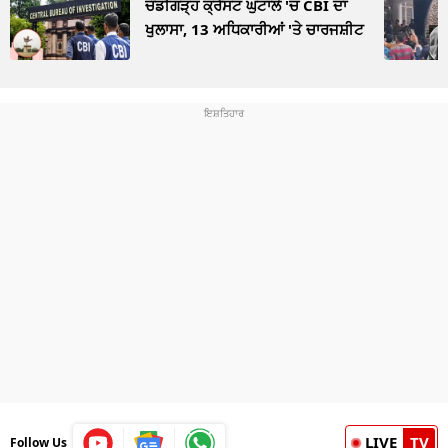
ਚੰਡੀਗੜ੍ਹ ਕ੍ਰੈਸਟ ਘੁਟਾਲੇ 'ਚ CBI ਦਾ
ਖੁਲਾਸਾ, 13 ਅਧਿਕਾਰੀਆਂ 'ਤੇ ਚਾਰਜਸ਼ੀਟ
LIVE
TV
Follow Us