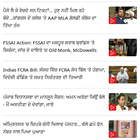
ਪੈਸੇ ਲੈ ਕੇ ਵੇਚਦੇ ਸਨ ਟਿਕਟਾਂ... ਹੁਣ ਨਹੀਂ ਮਿਲ ਰਹੇ
ਬੰਦੇ...ਕਾਂਗਰਸ ਦੇ ਕਲੇਸ਼ 'ਤੇ AAP MLA ਗੋਲਡੀ ਕੰਬੋਜ ਦਾ
ਤਿੱਖਾ ਤੰਜ
FSSAI Action: FSSAI ਦਾ ਮਸ਼ਹੂਰ ਸ਼ਰਾਬ ਬ੍ਰਾਂਡਸ 'ਤੇ
ਸ਼ਿਕੰਜਾ, ਜਾਂਚ ਦੇ ਦਾਇਰੇ 'ਚ Old Monk, McDowells
Indias FCRA Bill: ਸੰਸਦ ਵਿੱਚ FCRA ਸੋਧ ਬਿੱਲ 'ਤੇ ਹੰਗਾਮਾ,
ਵਿਦੇਸ਼ੀ ਫੰਡਿੰਗ 'ਤੇ ਸਖ਼ਤ ਨਿਯੰਤਰਣ ਦੀ ਤਿਆਰੀ
ਪੰਜਾਬ ਵਿਧਾਨਸਭਾ ਦਾ ਮਾਨਸੂਨ ਸੈਸ਼ਨ: ਅਮਨ ਅਰੋੜਾ ਕਿਉਂ ਬੋਲੇ
- ਮੈਂ ਅਸਤੀਫਾ ਦੇ ਦੇਵਾਂਗਾ, ਜਾਣੋ
ਅੰਮ੍ਰਿਤਸਰ 'ਚ ਚਿਪਕੇ ਚੰਨੀ ਖਿਲਾਫ ਪੋਸਟਰ... ਥੱਲੇ ਛਪੇ ਫੋਨ
ਨੰਬਰ ਨਾਲ ਪਿਆ ਪੁਆੜਾ