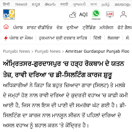
हिन्दी 
News9
ಕನ್ನಡ
తెలుగు
मराठी
ગુજરાતી
বাংলা
தமிழ்
മലയാളം
AQI
ਖੇਤੀਬਾੜੀ
ਪੰਜਾਬ
ਸ਼ਾਰਟ ਵੀਡੀਓਜ਼
ਦੇਸ਼
ਦੁਨੀਆ
ਟ੍ਰੈਂਡਿੰਗ
ਮਨੋਰੰਜਨ
ਫੋਟੋ ਗੈਲ
ਪੰਜਾਬ ਦਾ ਮੌਸਮ
ਹੁਕਮਨਾਮਾ ਸ੍ਰੀ ਦਰਬਾਰ ਸਾਹਿਬ
ਦਿੱਲੀ
ਲੋਕਸਭਾ
ਸੰਸ
ਸ਼ਾਰਟ ਵੀਡੀਓਜ਼
Punjabi News
Punjab News
Amritsar Gurdaspur Punjab Flood C
ਕਾਰੋਬਾਰ
ਅੰਮ੍ਰਿਤਸਰ-ਗੁਰਦਾਸਪੁਰ ‘ਚ ਹੜ੍ਹ ਰੋਕਥਾਮ ਦੇ ਯਤਨ
ਕਰਿਅਰ
ਤੇਜ਼, ਰਾਵੀ ਦਰਿਆ ‘ਚ ਡੀ-ਸਿਲਟਿੰਗ ਕਾਰਜ ਸ਼ੁਰੂ
ਮਨੋਰੰਜਨ
ਅਧਿਕਾਰੀਆਂ ਨੇ ਕਿਹਾ ਕਿ ਬਹੁਤ ਜ਼ਿਆਦਾ ਗਾਰਾ (ਸਿਲਟ) ਤੇ ਮਲਬੇ
ਦੇਸ਼
ਦੇ ਜਮ੍ਹਾਂ ਹੋਣ ਨਾਲ ਰਾਵੀ ਦਰਿਆ ਦੇ ਕੁਦਰਤੀ ਵਹਾਅ 'ਚ ਕਾਫ਼ੀ ਕਮੀ
ਆਈ ਹੈ, ਜਿਸ ਨਾਲ ਇਸ ਦੀ ਪਾਣੀ ਦੀ ਸਮਰੱਥਾ ਘੱਟ ਗਈ ਹੈ। ਡੀ-
ਲਾਈਫ ਸਟਾਈਲ
ਸਿਲਟਿੰਗ ਦਾ ਕਾਰਜ ਨਾਲ ਮਾਨਸੂਨ ਸੀਜ਼ਨ ਤੋਂ ਪਹਿਲਾਂ ਦਰਿਆ ਦੇ
ਪੰਜਾਬ
ਅਸਲ ਵਹਾਅ ਨੂੰ ਬਹਾਲ ਕਰਨ 'ਤੇ ਕੇਂਦ੍ਰਿਤ ਹੈ।