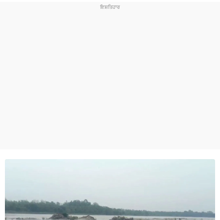
ਧਰਮ
ਖੇਡਾਂ
ਟੈਕਨੋਲਜੀ
ਟ੍ਰੈਂਡਿੰਗ
ਮੌਸਮ
ਦੁਨੀਆ
ਚੋਣਾਂ 2026