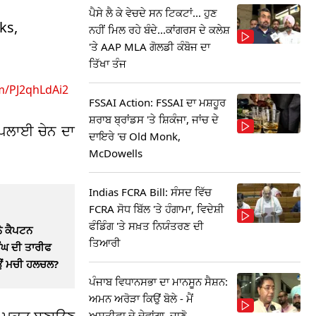
ਪੈਸੇ ਲੈ ਕੇ ਵੇਚਦੇ ਸਨ ਟਿਕਟਾਂ... ਹੁਣ
ks,
ਨਹੀਂ ਮਿਲ ਰਹੇ ਬੰਦੇ...ਕਾਂਗਰਸ ਦੇ ਕਲੇਸ਼
'ਤੇ AAP MLA ਗੋਲਡੀ ਕੰਬੋਜ ਦਾ
ਤਿੱਖਾ ਤੰਜ
om/PJ2qhLdAi2
FSSAI Action: FSSAI ਦਾ ਮਸ਼ਹੂਰ
ਸ਼ਰਾਬ ਬ੍ਰਾਂਡਸ 'ਤੇ ਸ਼ਿਕੰਜਾ, ਜਾਂਚ ਦੇ
ਸਪਲਾਈ ਚੇਨ ਦਾ
ਦਾਇਰੇ 'ਚ Old Monk,
McDowells
Indias FCRA Bill: ਸੰਸਦ ਵਿੱਚ
FCRA ਸੋਧ ਬਿੱਲ 'ਤੇ ਹੰਗਾਮਾ, ਵਿਦੇਸ਼ੀ
ਫੰਡਿੰਗ 'ਤੇ ਸਖ਼ਤ ਨਿਯੰਤਰਣ ਦੀ
ਨੇ ਕੈਪਟਨ
ਤਿਆਰੀ
ੰਘ ਦੀ ਤਾਰੀਫ
ਿਉਂ ਮਚੀ ਹਲਚਲ?
ਪੰਜਾਬ ਵਿਧਾਨਸਭਾ ਦਾ ਮਾਨਸੂਨ ਸੈਸ਼ਨ:
ਅਮਨ ਅਰੋੜਾ ਕਿਉਂ ਬੋਲੇ - ਮੈਂ
ਅਸਤੀਫਾ ਦੇ ਦੇਵਾਂਗਾ, ਜਾਣੋ