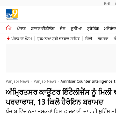
हिन्दी 
ਖੇਤੀਬਾੜੀ
ਕਰਿਅਰ
ਪੰਜਾਬ
ਸ਼ਾਰਟ ਵੀਡੀਓਜ਼
ਦੇਸ਼
ਦੁਨੀਆ
ਟ੍ਰੈਂਡਿੰਗ
ਮਨੋਰੰਜ
ਸ਼ਾਰਟ ਵੀਡੀਓਜ਼
ਮਨੋਰੰਜਨ
ਪੰਜਾਬ ਦਾ ਮੌਸਮ
ਹੁਕਮਨਾਮਾ ਸ੍ਰੀ ਦਰਬਾਰ ਸਾਹਿਬ
ਦਿੱਲੀ
ਲੋਕਸਭਾ
ਸ
ਕਾਰੋਬਾਰ
ਦੇਸ਼
Punjabi News
Punjab News
Amritsar Counter Intelligence 
ਅੰਮ੍ਰਿਤਸਰ ਕਾਊਂਟਰ ਇੰਟੈਲੀਜੈਂਸ ਨੂੰ ਮਿਲੀ 
ਪਰਦਾਫਾਸ਼, 13 ਕਿਲੋ ਹੈਰੋਇਨ ਬਰਾਮਦ
ਪੰਜਾਬ ਵਿੱਚ ਨਸ਼ਾ ਤਸਕਰਾਂ ਖਿਲਾਫ ਚਲਾਈ ਜਾ ਰਹੀ ਮੁਹਿੰਮ ਤਹਿ