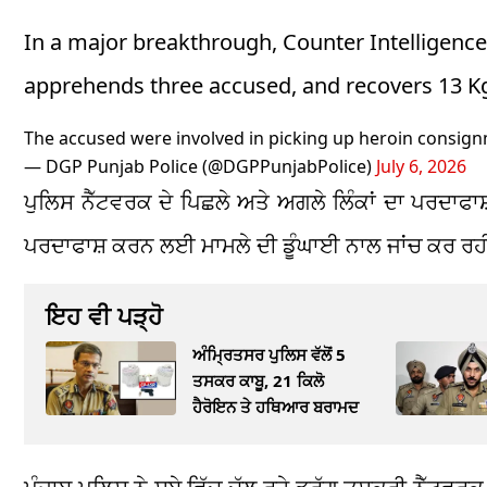
In a major breakthrough, Counter Intelligenc
apprehends three accused, and recovers 13 Kg
The accused were involved in picking up heroin consign
— DGP Punjab Police (@DGPPunjabPolice)
July 6, 2026
ਪੁਲਿਸ ਨੈੱਟਵਰਕ ਦੇ ਪਿਛਲੇ ਅਤੇ ਅਗਲੇ ਲਿੰਕਾਂ ਦਾ ਪਰਦਾ
ਪਰਦਾਫਾਸ਼ ਕਰਨ ਲਈ ਮਾਮਲੇ ਦੀ ਡੂੰਘਾਈ ਨਾਲ ਜਾਂਚ ਕਰ ਰਹੀ
ਇਹ ਵੀ ਪੜ੍ਹੋ
ਅੰਮ੍ਰਿਤਸਰ ਪੁਲਿਸ ਵੱਲੋਂ 5
ਤਸਕਰ ਕਾਬੂ, 21 ਕਿਲੋ
ਹੈਰੋਇਨ ਤੇ ਹਥਿਆਰ ਬਰਾਮਦ