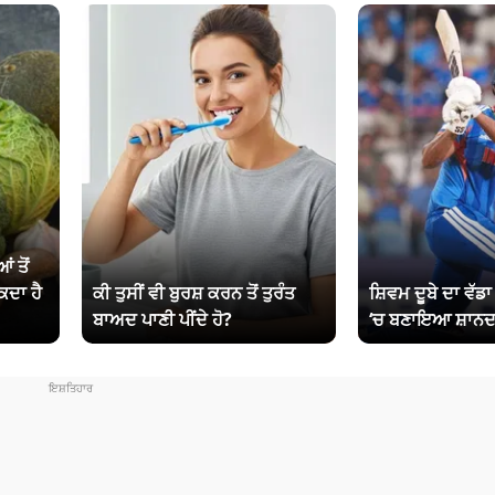
ਂ ਤੋਂ
ਕਦਾ ਹੈ
ਕੀ ਤੁਸੀਂ ਵੀ ਬੁਰਸ਼ ਕਰਨ ਤੋਂ ਤੁਰੰਤ
ਸ਼ਿਵਮ ਦੂਬੇ ਦਾ ਵੱਡ
ਬਾਅਦ ਪਾਣੀ ਪੀਂਦੇ ਹੋ?
‘ਚ ਬਣਾਇਆ ਸ਼ਾਨਦ