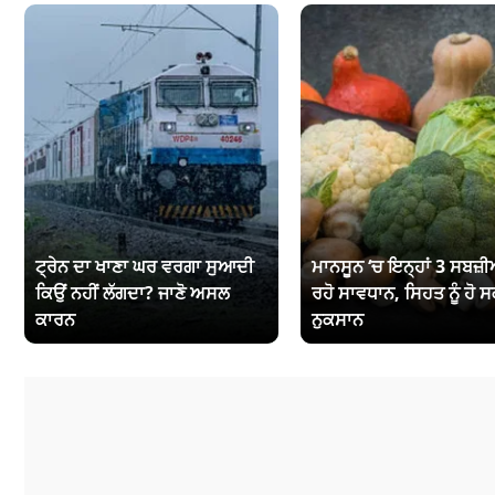
ਟ੍ਰੇਨ ਦਾ ਖਾਣਾ ਘਰ ਵਰਗਾ ਸੁਆਦੀ
ਮਾਨਸੂਨ ‘ਚ ਇਨ੍ਹਾਂ 3 ਸਬਜ਼ੀਆ
ਕਿਉਂ ਨਹੀਂ ਲੱਗਦਾ? ਜਾਣੋ ਅਸਲ
ਰਹੋ ਸਾਵਧਾਨ, ਸਿਹਤ ਨੂੰ ਹੋ ਸ
ਕਾਰਨ
ਨੁਕਸਾਨ