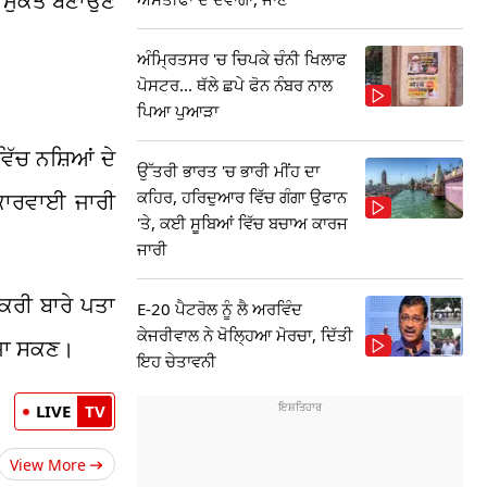
਼ਾ ਮੁਕਤ ਬਣਾਉਣ
ਅੰਮ੍ਰਿਤਸਰ 'ਚ ਚਿਪਕੇ ਚੰਨੀ ਖਿਲਾਫ
ਪੋਸਟਰ... ਥੱਲੇ ਛਪੇ ਫੋਨ ਨੰਬਰ ਨਾਲ
ਪਿਆ ਪੁਆੜਾ
ਿੱਚ ਨਸ਼ਿਆਂ ਦੇ
ਉੱਤਰੀ ਭਾਰਤ 'ਚ ਭਾਰੀ ਮੀਂਹ ਦਾ
ਕਹਿਰ, ਹਰਿਦੁਆਰ ਵਿੱਚ ਗੰਗਾ ਉਫਾਨ
 ਕਾਰਵਾਈ ਜਾਰੀ
'ਤੇ, ਕਈ ਸੂਬਿਆਂ ਵਿੱਚ ਬਚਾਅ ਕਾਰਜ
ਜਾਰੀ
ਸਕਰੀ ਬਾਰੇ ਪਤਾ
E-20 ਪੈਟਰੋਲ ਨੂੰ ਲੈ ਅਰਵਿੰਦ
ਕੇਜਰੀਵਾਲ ਨੇ ਖੋਲ੍ਹਿਆ ਮੋਰਚਾ, ਦਿੱਤੀ
ੇ ਜਾ ਸਕਣ।
ਇਹ ਚੇਤਾਵਨੀ
LIVE
TV
View More