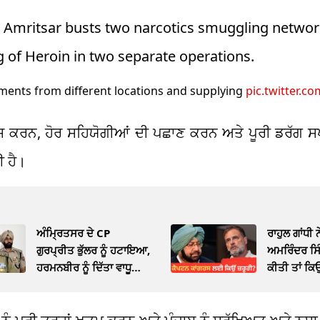
e Amritsar busts two narcotics smuggling networ
 of Heroin in two separate operations.
ments from different locations and supplying
pic.twitter.c
ਫਾਸ਼ ਕਰਨ, ਹੋਰ ਸਹਿਯੋਗੀਆਂ ਦੀ ਪਛਾਣ ਕਰਨ ਅਤੇ ਪੂਰੀ ਡਰੱਗ 
 ਹੈ।
ਅੰਮ੍ਰਿਤਸਰ ਦੇ CP
ਰਾਹੁਲ ਗਾਂਧੀ 
ਗੁਰਪ੍ਰੀਤ ਭੁੱਲਰ ਨੂੰ ਹਟਾਇਆ,
ਅਮਰਿੰਦਰ ਸਿ
ਹਰਮਨਬੀਰ ਨੂੰ ਦਿੱਤਾ ਵਾਧੂ
ਕੀਤੀ ਤਾਂ ਕ
ਚਾਰਜ