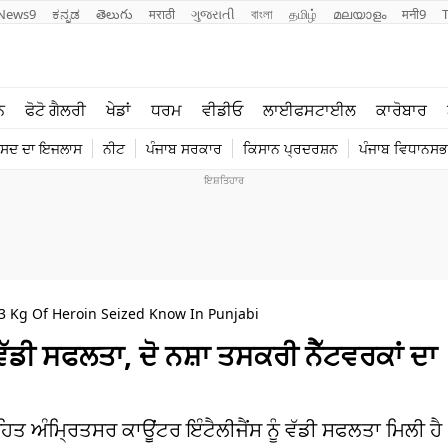
News9
ಕನ್ನಡ
తెలుగు
मराठी
ગુજરાતી
বাংলা
தமிழ்
മലയാളം
मनी9
ਲਾਈਫ ਸਟਾਈਲ
ਖੇਡਾਂ
ਨ
ਫੋਟੋ ਗੈਲਰੀ
ਖੇਡਾਂ
ਧਰਮ
ਵੀਡੀਓ
ਲਾਈਫਸਟਾਈਲ
ਕਾਰੋਬਾਰ
ਪੰਜਾਬ
ਟੈਕਨੋਲਜੀ
ੰਸਦ ਦਾ ਇਜਲਾਸ
ਨੀਟ
ਪੰਜਾਬ ਸਰਕਾਰ
ਕਿਸਾਨ ਪ੍ਰਦਰਸ਼ਨ
ਪੰਜਾਬ ਵਿਧਾਨਸਭਾ
ਧਰਮ
ਟ੍ਰੈਂਡਿੰਗ
13 Kg Of Heroin Seized Know In Punjabi
ਵੱਡੀ ਸਫਲਤਾ, ਦੋ ਨਸ਼ਾ ਤਸਕਰੀ ਨੈੱਟਵਰਕਾਂ ਦਾ
ਤ ਅੰਮ੍ਰਿਤਸਰ ਕਾਊਂਟਰ ਇੰਟੈਲੀਜੈਂਸ ਨੂੰ ਵੱਡੀ ਸਫਲਤਾ ਮਿਲੀ ਹੈ।