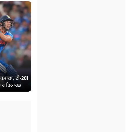
ਾ ਧਮਾਕਾ, ਟੀ-20I
ਾਰ ਰਿਕਾਰਡ