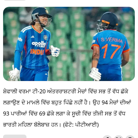
ਸ਼ੇਫਾਲੀ ਵਰਮਾ ਟੀ-20 ਅੰਤਰਰਾਸ਼ਟਰੀ ਮੈਚਾਂ ਵਿੱਚ ਸਭ ਤੋਂ ਵੱਧ ਛੱਕੇ
ਲਗਾਉਣ ਦੇ ਮਾਮਲੇ ਵਿੱਚ ਬਹੁਤ ਪਿੱਛੇ ਨਹੀਂ ਹੈ। ਉਹ 94 ਮੈਚਾਂ ਦੀਆਂ
93 ਪਾਰੀਆਂ ਵਿੱਚ 69 ਛੱਕੇ ਲਗਾ ਕੇ ਸੂਚੀ ਵਿੱਚ ਤੀਜੀ ਸਭ ਤੋਂ ਵੱਧ
ਭਾਰਤੀ ਮਹਿਲਾ ਬੱਲੇਬਾਜ਼ ਹਨ। (ਫੋਟੋ: ਪੀਟੀਆਈ)