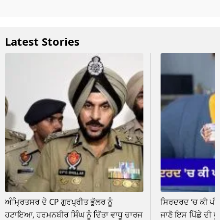
Latest Stories
ਅੰਮ੍ਰਿਤਸਰ ਦੇ CP ਗੁਰਪ੍ਰੀਤ ਭੁੱਲਰ ਨੂੰ
ਸਿਰਦਰਦ ‘ਚ ਕੀ ਪੀਣੀ
ਹਟਾਇਆ, ਹਰਮਨਬੀਰ ਸਿੰਘ ਨੂੰ ਦਿੱਤਾ ਵਾਧੂ ਚਾਰਜ
ਜਾਣੋ ਇਸ ਪਿੱਛੇ ਦੀ ਪ