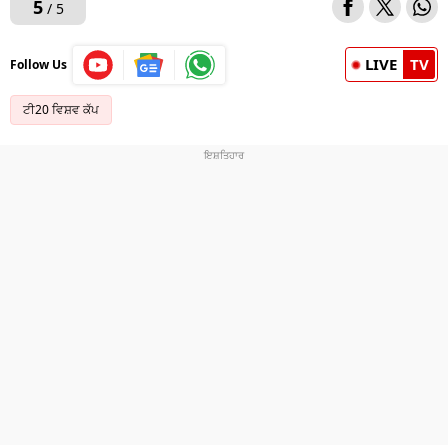
5
/ 5
LIVE
TV
Follow Us
ਟੀ20 ਵਿਸ਼ਵ ਕੱਪ