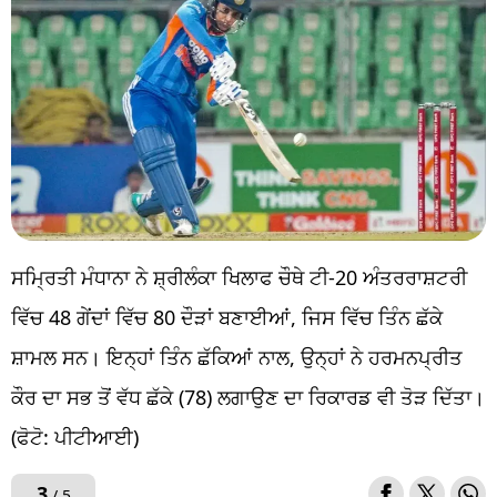
ਸਮ੍ਰਿਤੀ ਮੰਧਾਨਾ ਨੇ ਸ਼੍ਰੀਲੰਕਾ ਖਿਲਾਫ ਚੌਥੇ ਟੀ-20 ਅੰਤਰਰਾਸ਼ਟਰੀ
ਵਿੱਚ 48 ਗੇਂਦਾਂ ਵਿੱਚ 80 ਦੌੜਾਂ ਬਣਾਈਆਂ, ਜਿਸ ਵਿੱਚ ਤਿੰਨ ਛੱਕੇ
ਸ਼ਾਮਲ ਸਨ। ਇਨ੍ਹਾਂ ਤਿੰਨ ਛੱਕਿਆਂ ਨਾਲ, ਉਨ੍ਹਾਂ ਨੇ ਹਰਮਨਪ੍ਰੀਤ
ਕੌਰ ਦਾ ਸਭ ਤੋਂ ਵੱਧ ਛੱਕੇ (78) ਲਗਾਉਣ ਦਾ ਰਿਕਾਰਡ ਵੀ ਤੋੜ ਦਿੱਤਾ।
(ਫੋਟੋ: ਪੀਟੀਆਈ)
3
/ 5