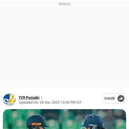
ਧਰਮ
ਖੇਡਾਂ
ਟੈਕਨੋਲਜੀ
ਟ੍ਰੈਂਡਿੰਗ
ਮੌਸਮ
ਦੁਨੀਆ
ਚੋਣਾਂ 2026
TV9 Punjabi
|
SHARE
Updated On:
29 Dec 2025 16:56 PM IST