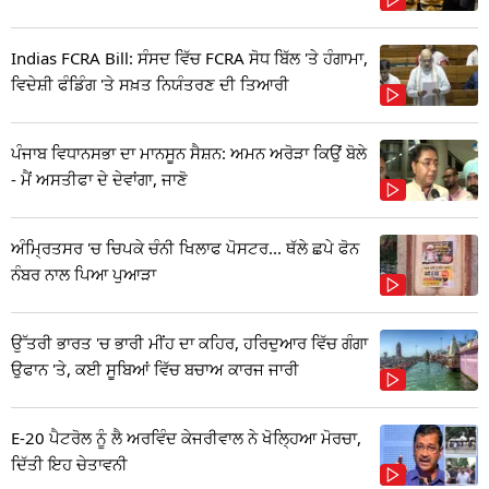
Indias FCRA Bill: ਸੰਸਦ ਵਿੱਚ FCRA ਸੋਧ ਬਿੱਲ 'ਤੇ ਹੰਗਾਮਾ,
ਵਿਦੇਸ਼ੀ ਫੰਡਿੰਗ 'ਤੇ ਸਖ਼ਤ ਨਿਯੰਤਰਣ ਦੀ ਤਿਆਰੀ
ਪੰਜਾਬ ਵਿਧਾਨਸਭਾ ਦਾ ਮਾਨਸੂਨ ਸੈਸ਼ਨ: ਅਮਨ ਅਰੋੜਾ ਕਿਉਂ ਬੋਲੇ
- ਮੈਂ ਅਸਤੀਫਾ ਦੇ ਦੇਵਾਂਗਾ, ਜਾਣੋ
ਅੰਮ੍ਰਿਤਸਰ 'ਚ ਚਿਪਕੇ ਚੰਨੀ ਖਿਲਾਫ ਪੋਸਟਰ... ਥੱਲੇ ਛਪੇ ਫੋਨ
ਨੰਬਰ ਨਾਲ ਪਿਆ ਪੁਆੜਾ
ਉੱਤਰੀ ਭਾਰਤ 'ਚ ਭਾਰੀ ਮੀਂਹ ਦਾ ਕਹਿਰ, ਹਰਿਦੁਆਰ ਵਿੱਚ ਗੰਗਾ
ਉਫਾਨ 'ਤੇ, ਕਈ ਸੂਬਿਆਂ ਵਿੱਚ ਬਚਾਅ ਕਾਰਜ ਜਾਰੀ
E-20 ਪੈਟਰੋਲ ਨੂੰ ਲੈ ਅਰਵਿੰਦ ਕੇਜਰੀਵਾਲ ਨੇ ਖੋਲ੍ਹਿਆ ਮੋਰਚਾ,
ਦਿੱਤੀ ਇਹ ਚੇਤਾਵਨੀ