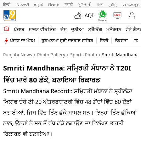
हिन्दी 
News9
ಕನ್ನಡ
తెలుగు
मराठी
ગુજરાતી
বাংলা
தமிழ்
മലയാളം
AQI
ਖੇਤੀਬਾੜੀ
ਪੰਜਾਬ
ਸ਼ਾਰਟ ਵੀਡੀਓਜ਼
ਦੇਸ਼
ਦੁਨੀਆ
ਟ੍ਰੈਂਡਿੰਗ
ਮਨੋਰੰਜਨ
ਫੋਟੋ ਗੈਲ
ਪੰਜਾਬ ਦਾ ਮੌਸਮ
ਹੁਕਮਨਾਮਾ ਸ੍ਰੀ ਦਰਬਾਰ ਸਾਹਿਬ
ਦਿੱਲੀ
ਲੋਕਸਭਾ
ਸੰਸ
ਸ਼ਾਰਟ ਵੀਡੀਓਜ਼
Punjabi News
Photo Gallery
Sports Photo
Smriti Mandhana N
ਕਾਰੋਬਾਰ
Smriti Mandhana: ਸਮ੍ਰਿਤੀ ਮੰਧਾਨਾ ਨੇ T20I
ਕਰਿਅਰ
ਵਿੱਚ ਮਾਰੇ 80 ਛੱਕੇ, ਬਣਾਇਆ ਰਿਕਾਰਡ
ਮਨੋਰੰਜਨ
Smriti Mandhana Record:: ਸਮ੍ਰਿਤੀ ਮੰਧਾਨਾ ਨੇ ਸ਼੍ਰੀਲੰਕਾ
ਦੇਸ਼
ਖਿਲਾਫ ਚੌਥੇ ਟੀ-20 ਅੰਤਰਰਾਸ਼ਟਰੀ ਵਿੱਚ 48 ਗੇਂਦਾਂ ਵਿੱਚ 80 ਦੌੜਾਂ
ਬਣਾਈਆਂ, ਜਿਸ ਵਿੱਚ ਤਿੰਨ ਛੱਕੇ ਸ਼ਾਮਲ ਸਨ। ਇਨ੍ਹਾਂ ਤਿੰਨ ਛੱਕਿਆਂ
ਲਾਈਫ ਸਟਾਈਲ
ਨਾਲ, ਉਨ੍ਹਾਂ ਨੇ ਸਭ ਤੋਂ ਵੱਧ ਛੱਕੇ ਲਗਾਉਣ ਦਾ ਵਿਲੱਖਣ ਭਾਰਤੀ
ਪੰਜਾਬ
ਰਿਕਾਰਡ ਵੀ ਬਣਾਇਆ।