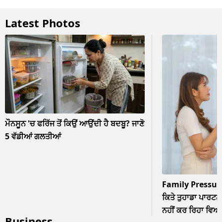
Latest Photos
ਮੌਨਸੂਨ 'ਚ ਫਰਿੱਜ ਤੋਂ ਕਿਉਂ ਆਉਂਦੀ ਹੈ ਬਦਬੂ? ਜਾਣੋ
5 ਵੱਡੀਆਂ ਗਲਤੀਆਂ
Family Pressur
ਕਿਤੇ ਤੁਹਾਡਾ ਪਾਰਟਨਰ
ਨਹੀਂ ਕਰ ਰਿਹਾ ਵਿਆਹ? 
Business