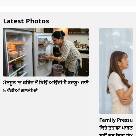
Latest Photos
ਮੌਨਸੂਨ 'ਚ ਫਰਿੱਜ ਤੋਂ ਕਿਉਂ ਆਉਂਦੀ ਹੈ ਬਦਬੂ? ਜਾਣੋ
5 ਵੱਡੀਆਂ ਗਲਤੀਆਂ
Family Pressur
ਕਿਤੇ ਤੁਹਾਡਾ ਪਾਰਟਨਰ
ਨਹੀਂ ਕਰ ਰਿਹਾ ਵਿਆਹ? 