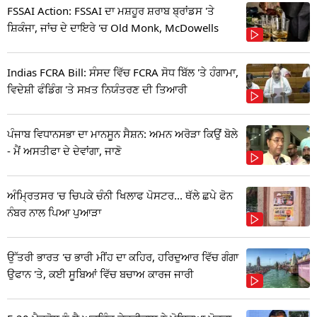
FSSAI Action: FSSAI ਦਾ ਮਸ਼ਹੂਰ ਸ਼ਰਾਬ ਬ੍ਰਾਂਡਸ 'ਤੇ
ਸ਼ਿਕੰਜਾ, ਜਾਂਚ ਦੇ ਦਾਇਰੇ 'ਚ Old Monk, McDowells
Indias FCRA Bill: ਸੰਸਦ ਵਿੱਚ FCRA ਸੋਧ ਬਿੱਲ 'ਤੇ ਹੰਗਾਮਾ,
ਵਿਦੇਸ਼ੀ ਫੰਡਿੰਗ 'ਤੇ ਸਖ਼ਤ ਨਿਯੰਤਰਣ ਦੀ ਤਿਆਰੀ
ਪੰਜਾਬ ਵਿਧਾਨਸਭਾ ਦਾ ਮਾਨਸੂਨ ਸੈਸ਼ਨ: ਅਮਨ ਅਰੋੜਾ ਕਿਉਂ ਬੋਲੇ
- ਮੈਂ ਅਸਤੀਫਾ ਦੇ ਦੇਵਾਂਗਾ, ਜਾਣੋ
ਅੰਮ੍ਰਿਤਸਰ 'ਚ ਚਿਪਕੇ ਚੰਨੀ ਖਿਲਾਫ ਪੋਸਟਰ... ਥੱਲੇ ਛਪੇ ਫੋਨ
ਨੰਬਰ ਨਾਲ ਪਿਆ ਪੁਆੜਾ
ਉੱਤਰੀ ਭਾਰਤ 'ਚ ਭਾਰੀ ਮੀਂਹ ਦਾ ਕਹਿਰ, ਹਰਿਦੁਆਰ ਵਿੱਚ ਗੰਗਾ
ਉਫਾਨ 'ਤੇ, ਕਈ ਸੂਬਿਆਂ ਵਿੱਚ ਬਚਾਅ ਕਾਰਜ ਜਾਰੀ