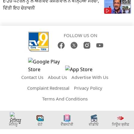
E-20 ਪੈਟਰੋਲ ਨੂੰ ਲੈ ਅਰਵਿੰਦ ਕੇਜਰੀਵਾਲ ਨੇ ਖੋਲ੍ਹਿਆ ਮੋਰਚਾ,
ਦਿੱਤੀ ਇਹ ਚੇਤਾਵਨੀ
FOLLOW US ON
Contact Us
About Us
Advertise With Us
Complaint Redressal
Privacy Policy
Terms And Conditions
Network Sites :
TV9 Bharatvarsh
TV9 Marathi
TV9 Telugu
TV9 Kannada
ਮੈਨਿਯੂ
ਫੋਟੋ
ਵੈੱਬਸਟੋਰੀ
ਵੀਡੀਓ
ਨਿਊਜ਼ ਬ੍ਰੀਫ਼
TV9 Bangla
TV9 Gujarati
TV9 Tamil
TV9 Malayalam