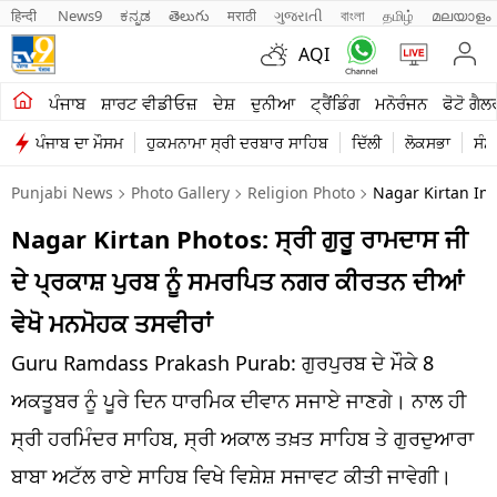
हिन्दी 
News9
ಕನ್ನಡ
తెలుగు
मराठी
ગુજરાતી
বাংলা
தமிழ்
മലയാളം
AQI
ਖੇਤੀਬਾੜੀ
ਪੰਜਾਬ
ਸ਼ਾਰਟ ਵੀਡੀਓਜ਼
ਦੇਸ਼
ਦੁਨੀਆ
ਟ੍ਰੈਂਡਿੰਗ
ਮਨੋਰੰਜਨ
ਫੋਟੋ ਗੈਲ
ਪੰਜਾਬ ਦਾ ਮੌਸਮ
ਹੁਕਮਨਾਮਾ ਸ੍ਰੀ ਦਰਬਾਰ ਸਾਹਿਬ
ਦਿੱਲੀ
ਲੋਕਸਭਾ
ਸੰਸ
ਸ਼ਾਰਟ ਵੀਡੀਓਜ਼
Punjabi News
Photo Gallery
Religion Photo
Nagar Kirtan In 
ਕਾਰੋਬਾਰ
Nagar Kirtan Photos: ਸ੍ਰੀ ਗੁਰੂ ਰਾਮਦਾਸ ਜੀ
ਕਰਿਅਰ
ਦੇ ਪ੍ਰਕਾਸ਼ ਪੁਰਬ ਨੂੰ ਸਮਰਪਿਤ ਨਗਰ ਕੀਰਤਨ ਦੀਆਂ
ਮਨੋਰੰਜਨ
ਵੇਖੋ ਮਨਮੋਹਕ ਤਸਵੀਰਾਂ
ਦੇਸ਼
Guru Ramdass Prakash Purab: ਗੁਰਪੁਰਬ ਦੇ ਮੌਕੇ 8
ਅਕਤੂਬਰ ਨੂੰ ਪੂਰੇ ਦਿਨ ਧਾਰਮਿਕ ਦੀਵਾਨ ਸਜਾਏ ਜਾਣਗੇ। ਨਾਲ ਹੀ
ਲਾਈਫ ਸਟਾਈਲ
ਸ੍ਰੀ ਹਰਮਿੰਦਰ ਸਾਹਿਬ, ਸ੍ਰੀ ਅਕਾਲ ਤਖ਼ਤ ਸਾਹਿਬ ਤੇ ਗੁਰਦੁਆਰਾ
ਪੰਜਾਬ
ਬਾਬਾ ਅਟੱਲ ਰਾਏ ਸਾਹਿਬ ਵਿਖੇ ਵਿਸ਼ੇਸ਼ ਸਜਾਵਟ ਕੀਤੀ ਜਾਵੇਗੀ।