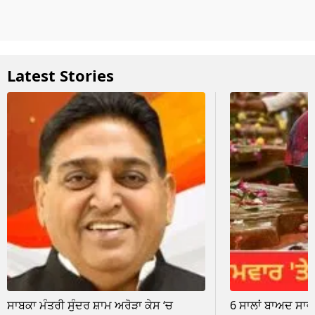
Latest Stories
ਸਾਬਕਾ ਮੰਤਰੀ ਸੁੰਦਰ ਸ਼ਾਮ ਅਰੋੜਾ ਕੇਸ ‘ਚ
6 ਸਾਲਾਂ ਬਾਅਦ ਸਾਵਣ