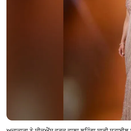
ਅਦਾਕਾਰਾ ਨੇ ਸੀਕੁਐਂਸ ਵਰਕ ਵਾਲਾ ਲਹਿੰਗਾ ਸਾੜੀ ਸਟਾਈ