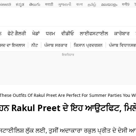
News9
ಕನ್ನಡ
తెలుగు
मराठी
ગુજરાતી
বাংলা
தமிழ்
മലയാളം
मनी9
ਲਾਈਫ ਸਟਾਈਲ
ਖੇਡਾਂ
ਨ
ਫੋਟੋ ਗੈਲਰੀ
ਖੇਡਾਂ
ਧਰਮ
ਵੀਡੀਓ
ਲਾਈਫਸਟਾਈਲ
ਕਾਰੋਬਾਰ
ਪੰਜਾਬ
ਟੈਕਨੋਲਜੀ
ੰਸਦ ਦਾ ਇਜਲਾਸ
ਨੀਟ
ਪੰਜਾਬ ਸਰਕਾਰ
ਕਿਸਾਨ ਪ੍ਰਦਰਸ਼ਨ
ਪੰਜਾਬ ਵਿਧਾਨਸਭਾ
ਧਰਮ
ਟ੍ਰੈਂਡਿੰਗ
These Outfits Of Rakul Preet Are Perfect For Summer Parties You Wi
ਹਨ Rakul Preet ਦੇ ਇਹ ਆਉਟਫਿਟ, ਮਿਲ
ਟਾਈਲਿਸ਼ ਲੁੱਕ ਲਈ, ਤੁਸੀਂ ਅਦਾਕਾਰਾ ਰਕੁਲ ਪ੍ਰੀਤ ਦੇ ਦੇਸੀ ਆ