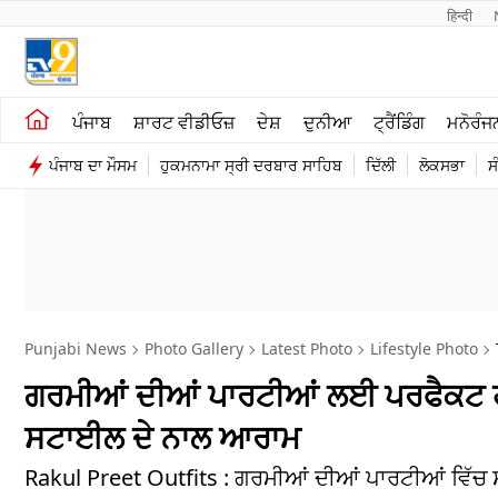
हिन्दी 
ਖੇਤੀਬਾੜੀ
ਕਰਿਅਰ
ਪੰਜਾਬ
ਸ਼ਾਰਟ ਵੀਡੀਓਜ਼
ਦੇਸ਼
ਦੁਨੀਆ
ਟ੍ਰੈਂਡਿੰਗ
ਮਨੋਰੰਜ
ਸ਼ਾਰਟ ਵੀਡੀਓਜ਼
ਮਨੋਰੰਜਨ
ਪੰਜਾਬ ਦਾ ਮੌਸਮ
ਹੁਕਮਨਾਮਾ ਸ੍ਰੀ ਦਰਬਾਰ ਸਾਹਿਬ
ਦਿੱਲੀ
ਲੋਕਸਭਾ
ਸ
ਕਾਰੋਬਾਰ
ਦੇਸ਼
Punjabi News
Photo Gallery
Latest Photo
Lifestyle Photo
ਗਰਮੀਆਂ ਦੀਆਂ ਪਾਰਟੀਆਂ ਲਈ ਪਰਫੈਕਟ 
ਸਟਾਈਲ ਦੇ ਨਾਲ ਆਰਾਮ
Rakul Preet Outfits : ਗਰਮੀਆਂ ਦੀਆਂ ਪਾਰਟੀਆਂ ਵਿੱਚ ਸ