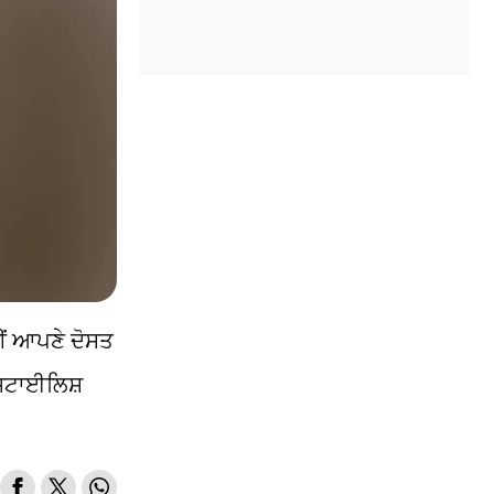
ੀਂ ਆਪਣੇ ਦੋਸਤ
 ਸਟਾਈਲਿਸ਼