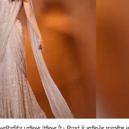
ਲ ਆਊਟਫਿੱਟ ਪਾਇਆ ਹੋਇਆ ਹੈ। ਉਹਨਾਂ ਨੇ ਡਾਇਮੰਡ ਸਟਾਈਲ ਦ