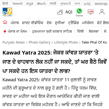
हिन्दी 
News9
ಕನ್ನಡ
తెలుగు
मराठी
ગુજરાતી
বাংলা
தமிழ்
മലയാളം
AQI
ਖੇਤੀਬਾੜੀ
ਪੰਜਾਬ
ਸ਼ਾਰਟ ਵੀਡੀਓਜ਼
ਦੇਸ਼
ਦੁਨੀਆ
ਟ੍ਰੈਂਡਿੰਗ
ਮਨੋਰੰਜਨ
ਫੋਟੋ ਗੈਲ
ਪੰਜਾਬ ਦਾ ਮੌਸਮ
ਹੁਕਮਨਾਮਾ ਸ੍ਰੀ ਦਰਬਾਰ ਸਾਹਿਬ
ਦਿੱਲੀ
ਲੋਕਸਭਾ
ਸੰਸ
ਸ਼ਾਰਟ ਵੀਡੀਓਜ਼
Punjabi News
Photo Gallery
Lifestyle Photo
Take Phal Of Ka
ਕਾਰੋਬਾਰ
Kawad Yatra 2025: ਜੇਕਰ ਕਾਂਵੜ ਯਾਤਰਾ ‘ਤੇ
ਕਰਿਅਰ
ਜਾਣ ਦੇ ਚਾਹਵਾਨ ਲੋਕ ਨਹੀਂ ਜਾ ਸਕਦੇ, ਤਾਂ ਘਰ ਬੈਠੇ ਕਿਵੇਂ
ਮਨੋਰੰਜਨ
ਪਾ ਸਕਦੇ ਹਨ ਇਸ ਯਾਤਰਾ ਦੇ ਲਾਭ?
ਦੇਸ਼
Kawad Yatra 2025: ਕਾਂਵੜ ਯਾਤਰਾ 11 ਜੁਲਾਈ ਨੂੰ ਸਾਵਣ
ਮਹੀਨੇ ਦੀ ਸ਼ੁਰੂਆਤ ਦੇ ਨਾਲ ਸ਼ੁਰੂ ਹੋ ਗਈ ਹੈ। ਹਿੰਦੂ ਧਰਮ ਵਿੱਚ,
ਲਾਈਫ ਸਟਾਈਲ
ਸਾਵਣ ਦਾ ਮਹੀਨਾ ਅਤੇ ਇਸ ਦੌਰਾਨ ਆਯੋਜਿਤ ਕੀਤੀ ਜਾਣ ਵਾਲੀ
ਪੰਜਾਬ
ਕਾਂਵੜ ਯਾਤਰਾ ਦਾ ਵਿਸ਼ੇਸ਼ ਮਹੱਤਵ ਹੈ। ਆਓ ਜਾਣਦੇ ਹਾਂ ਕਿ ਜਿਹੜੇ