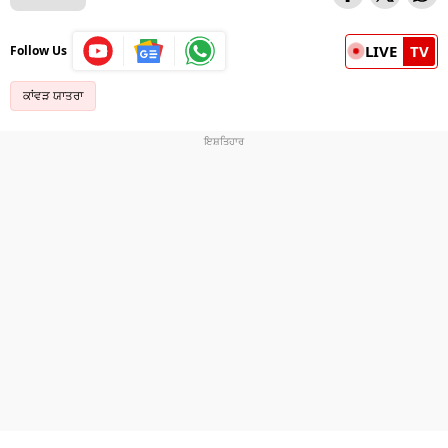
LIVE
TV
Follow Us
ਕਾਂਵੜ ਯਾਤਰਾ