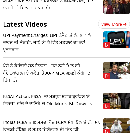
ਕਪਿਲ ਸ਼ਰਮਾ ਲਈ ਚੰਦਨ ਪ੍ਰਭਾਕਰ ਨੇ ਛੱਡਿਆ ਸ਼ੋਅ, ਜਾਣੋ
ਦੋਸਤੀ ਦੀ ਦਿਲਚਸਪ ਕਹਾਣੀ!
Latest Videos
View More
UPI Payment Charges: UPI ਪੇਮੈਂਟ 'ਤੇ ਲੱਗਣ ਵਾਲੇ
ਚਾਰਜ ਦੀ ਸੱਚਾਈ, ਜਾਣੋ ਕੀ ਹੈ ਵਿੱਤ ਮੰਤਰਾਲੇ ਦਾ ਨਵਾਂ
ਪ੍ਰਸਤਾਵ
ਪੈਸੇ ਲੈ ਕੇ ਵੇਚਦੇ ਸਨ ਟਿਕਟਾਂ... ਹੁਣ ਨਹੀਂ ਮਿਲ ਰਹੇ
ਬੰਦੇ...ਕਾਂਗਰਸ ਦੇ ਕਲੇਸ਼ 'ਤੇ AAP MLA ਗੋਲਡੀ ਕੰਬੋਜ ਦਾ
ਤਿੱਖਾ ਤੰਜ
FSSAI Action: FSSAI ਦਾ ਮਸ਼ਹੂਰ ਸ਼ਰਾਬ ਬ੍ਰਾਂਡਸ 'ਤੇ
ਸ਼ਿਕੰਜਾ, ਜਾਂਚ ਦੇ ਦਾਇਰੇ 'ਚ Old Monk, McDowells
Indias FCRA Bill: ਸੰਸਦ ਵਿੱਚ FCRA ਸੋਧ ਬਿੱਲ 'ਤੇ ਹੰਗਾਮਾ,
ਵਿਦੇਸ਼ੀ ਫੰਡਿੰਗ 'ਤੇ ਸਖ਼ਤ ਨਿਯੰਤਰਣ ਦੀ ਤਿਆਰੀ