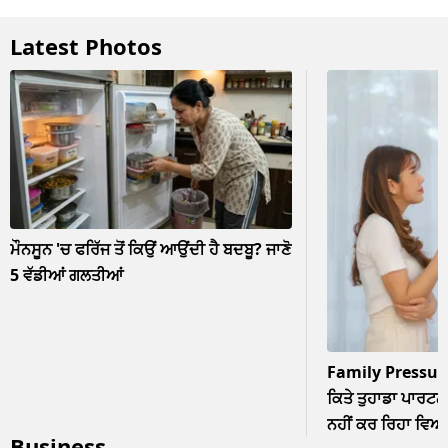
Latest Photos
ਮੌਨਸੂਨ 'ਚ ਫਰਿੱਜ ਤੋਂ ਕਿਉਂ ਆਉਂਦੀ ਹੈ ਬਦਬੂ? ਜਾਣੋ
5 ਵੱਡੀਆਂ ਗਲਤੀਆਂ
Family Pressur
ਕਿਤੇ ਤੁਹਾਡਾ ਪਾਰਟਨਰ
ਨਹੀਂ ਕਰ ਰਿਹਾ ਵਿਆਹ? 
Business