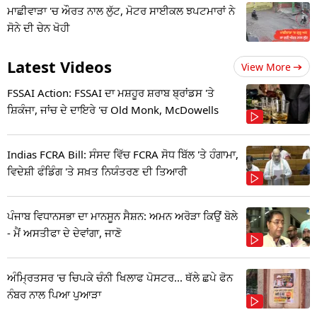
ਮਾਛੀਵਾੜਾ 'ਚ ਔਰਤ ਨਾਲ ਲੁੱਟ, ਮੋਟਰ ਸਾਈਕਲ ਝਪਟਮਾਰਾਂ ਨੇ
ਸੋਨੇ ਦੀ ਚੇਨ ਖੋਹੀ
Latest Videos
View More
FSSAI Action: FSSAI ਦਾ ਮਸ਼ਹੂਰ ਸ਼ਰਾਬ ਬ੍ਰਾਂਡਸ 'ਤੇ
ਸ਼ਿਕੰਜਾ, ਜਾਂਚ ਦੇ ਦਾਇਰੇ 'ਚ Old Monk, McDowells
Indias FCRA Bill: ਸੰਸਦ ਵਿੱਚ FCRA ਸੋਧ ਬਿੱਲ 'ਤੇ ਹੰਗਾਮਾ,
ਵਿਦੇਸ਼ੀ ਫੰਡਿੰਗ 'ਤੇ ਸਖ਼ਤ ਨਿਯੰਤਰਣ ਦੀ ਤਿਆਰੀ
ਪੰਜਾਬ ਵਿਧਾਨਸਭਾ ਦਾ ਮਾਨਸੂਨ ਸੈਸ਼ਨ: ਅਮਨ ਅਰੋੜਾ ਕਿਉਂ ਬੋਲੇ
- ਮੈਂ ਅਸਤੀਫਾ ਦੇ ਦੇਵਾਂਗਾ, ਜਾਣੋ
ਅੰਮ੍ਰਿਤਸਰ 'ਚ ਚਿਪਕੇ ਚੰਨੀ ਖਿਲਾਫ ਪੋਸਟਰ... ਥੱਲੇ ਛਪੇ ਫੋਨ
ਨੰਬਰ ਨਾਲ ਪਿਆ ਪੁਆੜਾ