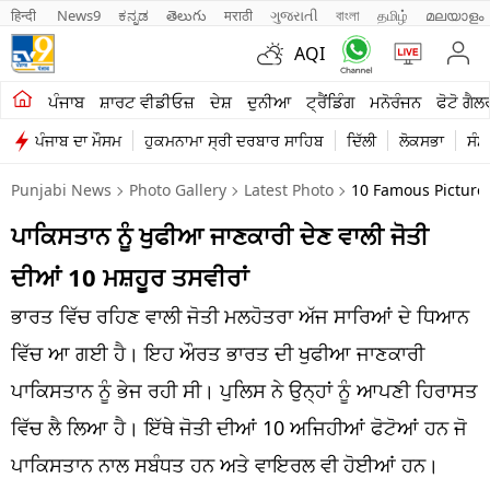
हिन्दी 
News9
ಕನ್ನಡ
తెలుగు
मराठी
ગુજરાતી
বাংলা
தமிழ்
മലയാളം
AQI
ਖੇਤੀਬਾੜੀ
ਪੰਜਾਬ
ਸ਼ਾਰਟ ਵੀਡੀਓਜ਼
ਦੇਸ਼
ਦੁਨੀਆ
ਟ੍ਰੈਂਡਿੰਗ
ਮਨੋਰੰਜਨ
ਫੋਟੋ ਗੈਲ
ਪੰਜਾਬ ਦਾ ਮੌਸਮ
ਹੁਕਮਨਾਮਾ ਸ੍ਰੀ ਦਰਬਾਰ ਸਾਹਿਬ
ਦਿੱਲੀ
ਲੋਕਸਭਾ
ਸੰਸ
ਸ਼ਾਰਟ ਵੀਡੀਓਜ਼
Punjabi News
Photo Gallery
Latest Photo
10 Famous Pictures
ਕਾਰੋਬਾਰ
ਪਾਕਿਸਤਾਨ ਨੂੰ ਖੁਫੀਆ ਜਾਣਕਾਰੀ ਦੇਣ ਵਾਲੀ ਜੋਤੀ
ਕਰਿਅਰ
ਦੀਆਂ 10 ਮਸ਼ਹੂਰ ਤਸਵੀਰਾਂ
ਮਨੋਰੰਜਨ
ਭਾਰਤ ਵਿੱਚ ਰਹਿਣ ਵਾਲੀ ਜੋਤੀ ਮਲਹੋਤਰਾ ਅੱਜ ਸਾਰਿਆਂ ਦੇ ਧਿਆਨ
ਦੇਸ਼
ਵਿੱਚ ਆ ਗਈ ਹੈ। ਇਹ ਔਰਤ ਭਾਰਤ ਦੀ ਖੁਫੀਆ ਜਾਣਕਾਰੀ
ਪਾਕਿਸਤਾਨ ਨੂੰ ਭੇਜ ਰਹੀ ਸੀ। ਪੁਲਿਸ ਨੇ ਉਨ੍ਹਾਂ ਨੂੰ ਆਪਣੀ ਹਿਰਾਸਤ
ਲਾਈਫ ਸਟਾਈਲ
ਵਿੱਚ ਲੈ ਲਿਆ ਹੈ। ਇੱਥੇ ਜੋਤੀ ਦੀਆਂ 10 ਅਜਿਹੀਆਂ ਫੋਟੋਆਂ ਹਨ ਜੋ
ਪੰਜਾਬ
ਪਾਕਿਸਤਾਨ ਨਾਲ ਸਬੰਧਤ ਹਨ ਅਤੇ ਵਾਇਰਲ ਵੀ ਹੋਈਆਂ ਹਨ।