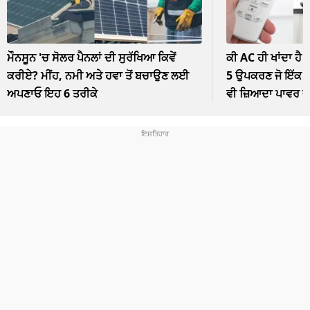
ਮੌਨਸੂਨ 'ਚ ਸੋਲਰ ਪੈਨਲਾਂ ਦੀ ਸੁਰੱਖਿਆ ਕਿਵੇਂ
ਕੀ AC ਹੀ ਖਾਂਦਾ ਹੈ 
ਕਰੀਏ? ਮੀਂਹ, ਨਮੀ ਅਤੇ ਹਵਾ ਤੋਂ ਬਚਾਉਣ ਲਈ
5 ਉਪਕਰਣ ਜੋ ਇੱਕ ਘੰ
ਅਪਣਾਓ ਇਹ 6 ਤਰੀਕੇ
ਵੀ ਜ਼ਿਆਦਾ ਪਾਵਰ 