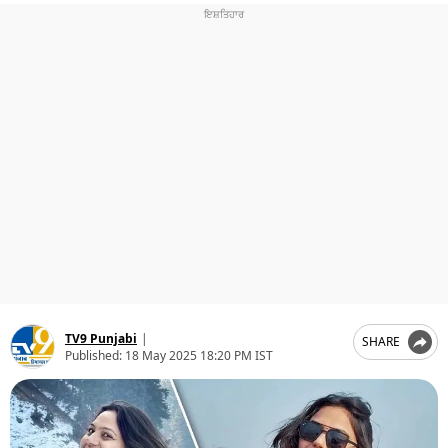
ਧਰਮ
ਖੇਡਾਂ
ਟੈਕਨੋਲਜੀ
ਟ੍ਰੈਂਡਿੰਗ
ਮੌਸਮ
ਦੁਨੀਆ
ਚੋਣਾਂ 2026
TV9 Punjabi
|
SHARE
Published:
18 May 2025 18:20 PM IST