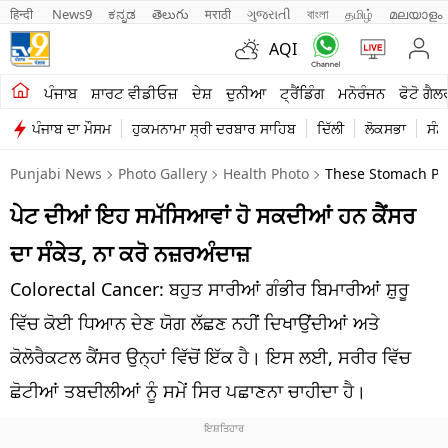
हिन्दी 
News9
ಕನ್ನಡ
తెలుగు
मराठी
ગુજરાતી
বাংলা
தமிழ்
മലയാളം
AQI
ਖੇਤੀਬਾੜੀ
ਪੰਜਾਬ
ਸ਼ਾਰਟ ਵੀਡੀਓਜ਼
ਦੇਸ਼
ਦੁਨੀਆ
ਟ੍ਰੈਂਡਿੰਗ
ਮਨੋਰੰਜਨ
ਫੋਟੋ ਗੈਲ
ਪੰਜਾਬ ਦਾ ਮੌਸਮ
ਹੁਕਮਨਾਮਾ ਸ੍ਰੀ ਦਰਬਾਰ ਸਾਹਿਬ
ਦਿੱਲੀ
ਲੋਕਸਭਾ
ਸੰਸ
ਸ਼ਾਰਟ ਵੀਡੀਓਜ਼
Punjabi News
Photo Gallery
Health Photo
These Stomach Pr
ਕਾਰੋਬਾਰ
ਪੇਟ ਦੀਆਂ ਇਹ ਸਮੱਸਿਆਵਾਂ ਹੋ ਸਕਦੀਆਂ ਹਨ ਕੈਂਸਰ
ਕਰਿਅਰ
ਦਾ ਸੰਕੇਤ, ਨਾ ਕਰੋ ਨਜ਼ਰਅੰਦਾਜ਼
ਮਨੋਰੰਜਨ
Colorectal Cancer: ਬਹੁਤ ਸਾਰੀਆਂ ਗੰਭੀਰ ਬਿਮਾਰੀਆਂ ਸ਼ੁਰੂ
ਦੇਸ਼
ਵਿੱਚ ਕੋਈ ਧਿਆਨ ਦੇਣ ਯੋਗ ਲੱਛਣ ਨਹੀਂ ਦਿਖਾਉਂਦੀਆਂ ਅਤੇ
ਕੋਲੋਰੈਕਟਲ ਕੈਂਸਰ ਉਨ੍ਹਾਂ ਵਿੱਚੋਂ ਇੱਕ ਹੈ। ਇਸ ਲਈ, ਸਰੀਰ ਵਿੱਚ
ਲਾਈਫ ਸਟਾਈਲ
ਛੋਟੀਆਂ ਤਬਦੀਲੀਆਂ ਨੂੰ ਸਮੇਂ ਸਿਰ ਪਛਾਣਨਾ ਚਾਹੀਦਾ ਹੈ।
ਪੰਜਾਬ