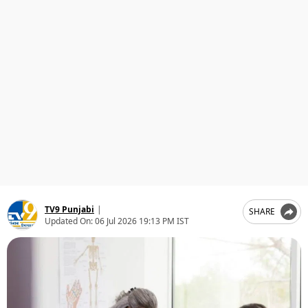
ਧਰਮ
ਖੇਡਾਂ
ਟੈਕਨੋਲਜੀ
ਟ੍ਰੈਂਡਿੰਗ
ਮੌਸਮ
ਦੁਨੀਆ
ਚੋਣਾਂ 2026
TV9 Punjabi
|
SHARE
Updated On:
06 Jul 2026 19:13 PM IST