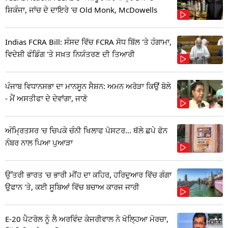
ਸ਼ਿਕੰਜਾ, ਜਾਂਚ ਦੇ ਦਾਇਰੇ 'ਚ Old Monk, McDowells
Indias FCRA Bill: ਸੰਸਦ ਵਿੱਚ FCRA ਸੋਧ ਬਿੱਲ 'ਤੇ ਹੰਗਾਮਾ,
ਵਿਦੇਸ਼ੀ ਫੰਡਿੰਗ 'ਤੇ ਸਖ਼ਤ ਨਿਯੰਤਰਣ ਦੀ ਤਿਆਰੀ
ਪੰਜਾਬ ਵਿਧਾਨਸਭਾ ਦਾ ਮਾਨਸੂਨ ਸੈਸ਼ਨ: ਅਮਨ ਅਰੋੜਾ ਕਿਉਂ ਬੋਲੇ
- ਮੈਂ ਅਸਤੀਫਾ ਦੇ ਦੇਵਾਂਗਾ, ਜਾਣੋ
ਅੰਮ੍ਰਿਤਸਰ 'ਚ ਚਿਪਕੇ ਚੰਨੀ ਖਿਲਾਫ ਪੋਸਟਰ... ਥੱਲੇ ਛਪੇ ਫੋਨ
ਨੰਬਰ ਨਾਲ ਪਿਆ ਪੁਆੜਾ
ਉੱਤਰੀ ਭਾਰਤ 'ਚ ਭਾਰੀ ਮੀਂਹ ਦਾ ਕਹਿਰ, ਹਰਿਦੁਆਰ ਵਿੱਚ ਗੰਗਾ
ਉਫਾਨ 'ਤੇ, ਕਈ ਸੂਬਿਆਂ ਵਿੱਚ ਬਚਾਅ ਕਾਰਜ ਜਾਰੀ
E-20 ਪੈਟਰੋਲ ਨੂੰ ਲੈ ਅਰਵਿੰਦ ਕੇਜਰੀਵਾਲ ਨੇ ਖੋਲ੍ਹਿਆ ਮੋਰਚਾ,