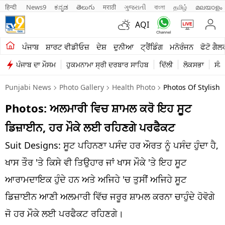
हिन्दी 
News9
ಕನ್ನಡ
తెలుగు
मराठी
ગુજરાતી
বাংলা
தமிழ்
മലയാളം
AQI
ਖੇਤੀਬਾੜੀ
ਪੰਜਾਬ
ਸ਼ਾਰਟ ਵੀਡੀਓਜ਼
ਦੇਸ਼
ਦੁਨੀਆ
ਟ੍ਰੈਂਡਿੰਗ
ਮਨੋਰੰਜਨ
ਫੋਟੋ ਗੈਲ
ਪੰਜਾਬ ਦਾ ਮੌਸਮ
ਹੁਕਮਨਾਮਾ ਸ੍ਰੀ ਦਰਬਾਰ ਸਾਹਿਬ
ਦਿੱਲੀ
ਲੋਕਸਭਾ
ਸੰਸ
ਸ਼ਾਰਟ ਵੀਡੀਓਜ਼
Punjabi News
Photo Gallery
Health Photo
Photos Of Stylish
ਕਾਰੋਬਾਰ
Photos: ਅਲਮਾਰੀ ਵਿਚ ਸ਼ਾਮਲ ਕਰੋ ਇਹ ਸੂਟ
ਕਰਿਅਰ
ਡਿਜ਼ਾਈਨ, ਹਰ ਮੌਕੇ ਲਈ ਰਹਿਣਗੇ ਪਰਫੈਕਟ
ਮਨੋਰੰਜਨ
Suit Designs: ਸੂਟ ਪਹਿਨਣਾ ਪਸੰਦ ਹਰ ਔਰਤ ਨੂੰ ਪਸੰਦ ਹੁੰਦਾ ਹੈ,
ਦੇਸ਼
ਖਾਸ ਤੌਰ 'ਤੇ ਕਿਸੇ ਵੀ ਤਿਉਹਾਰ ਜਾਂ ਖਾਸ ਮੌਕੇ 'ਤੇ ਇਹ ਸੂਟ
ਆਰਾਮਦਾਇਕ ਹੁੰਦੇ ਹਨ ਅਤੇ ਅਜਿਹੇ 'ਚ ਤੁਸੀਂ ਅਜਿਹੇ ਸੂਟ
ਲਾਈਫ ਸਟਾਈਲ
ਡਿਜ਼ਾਈਨ ਆਣੀ ਅਲਮਾਰੀ ਵਿੱਚ ਜਰੂਰ ਸ਼ਾਮਲ ਕਰਨਾ ਚਾਹੁੰਦੇ ਹੋਵੋਗੇ
ਪੰਜਾਬ
ਜੋ ਹਰ ਮੌਕੇ ਲਈ ਪਰਫੈਕਟ ਰਹਿਣਗੇ।