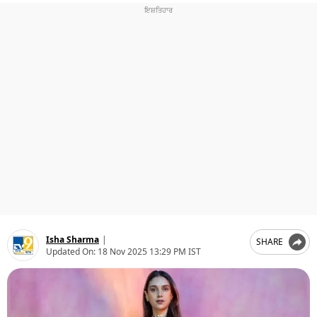
ਧਰਮ
ਖੇਡਾਂ
ਟੈਕਨੋਲਜੀ
ਟ੍ਰੈਂਡਿੰਗ
ਮੌਸਮ
ਦੁਨੀਆ
ਚੋਣਾਂ 2026
Isha Sharma
|
SHARE
Updated On:
18 Nov 2025 13:29 PM IST