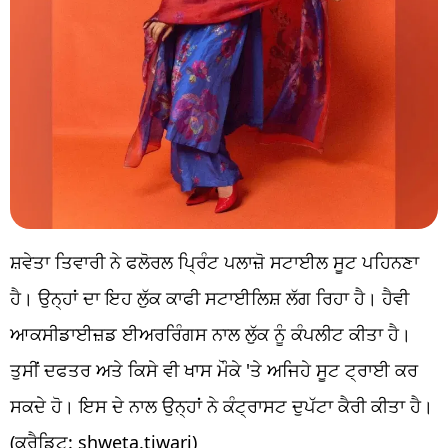
ਸ਼ਵੇਤਾ ਤਿਵਾਰੀ ਨੇ ਫਲੋਰਲ ਪ੍ਰਿੰਟ ਪਲਾਜ਼ੋ ਸਟਾਈਲ ਸੂਟ ਪਹਿਨਣਾ
ਹੈ। ਉਨ੍ਹਾਂ ਦਾ ਇਹ ਲੁੱਕ ਕਾਫੀ ਸਟਾਈਲਿਸ਼ ਲੱਗ ਰਿਹਾ ਹੈ। ਹੈਵੀ
ਆਕਸੀਡਾਈਜ਼ਡ ਈਅਰਰਿੰਗਸ ਨਾਲ ਲੁੱਕ ਨੂੰ ਕੰਪਲੀਟ ਕੀਤਾ ਹੈ।
ਤੁਸੀਂ ਦਫਤਰ ਅਤੇ ਕਿਸੇ ਵੀ ਖਾਸ ਮੌਕੇ 'ਤੇ ਅਜਿਹੇ ਸੂਟ ਟ੍ਰਾਈ ਕਰ
ਸਕਦੇ ਹੋ। ਇਸ ਦੇ ਨਾਲ ਉਨ੍ਹਾਂ ਨੇ ਕੰਟ੍ਰਾਸਟ ਦੁਪੱਟਾ ਕੈਰੀ ਕੀਤਾ ਹੈ।
(ਕ੍ਰੈਡਿਟ: shweta.tiwari)