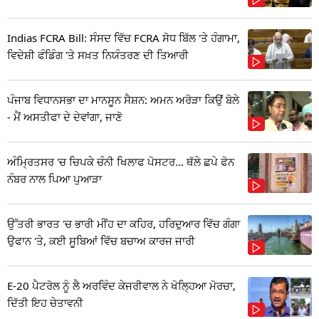
Indias FCRA Bill: ਸੰਸਦ ਵਿੱਚ FCRA ਸੋਧ ਬਿੱਲ 'ਤੇ ਹੰਗਾਮਾ,
ਵਿਦੇਸ਼ੀ ਫੰਡਿੰਗ 'ਤੇ ਸਖ਼ਤ ਨਿਯੰਤਰਣ ਦੀ ਤਿਆਰੀ
ਪੰਜਾਬ ਵਿਧਾਨਸਭਾ ਦਾ ਮਾਨਸੂਨ ਸੈਸ਼ਨ: ਅਮਨ ਅਰੋੜਾ ਕਿਉਂ ਬੋਲੇ
- ਮੈਂ ਅਸਤੀਫਾ ਦੇ ਦੇਵਾਂਗਾ, ਜਾਣੋ
ਅੰਮ੍ਰਿਤਸਰ 'ਚ ਚਿਪਕੇ ਚੰਨੀ ਖਿਲਾਫ ਪੋਸਟਰ... ਥੱਲੇ ਛਪੇ ਫੋਨ
ਨੰਬਰ ਨਾਲ ਪਿਆ ਪੁਆੜਾ
ਉੱਤਰੀ ਭਾਰਤ 'ਚ ਭਾਰੀ ਮੀਂਹ ਦਾ ਕਹਿਰ, ਹਰਿਦੁਆਰ ਵਿੱਚ ਗੰਗਾ
ਉਫਾਨ 'ਤੇ, ਕਈ ਸੂਬਿਆਂ ਵਿੱਚ ਬਚਾਅ ਕਾਰਜ ਜਾਰੀ
E-20 ਪੈਟਰੋਲ ਨੂੰ ਲੈ ਅਰਵਿੰਦ ਕੇਜਰੀਵਾਲ ਨੇ ਖੋਲ੍ਹਿਆ ਮੋਰਚਾ,
ਦਿੱਤੀ ਇਹ ਚੇਤਾਵਨੀ