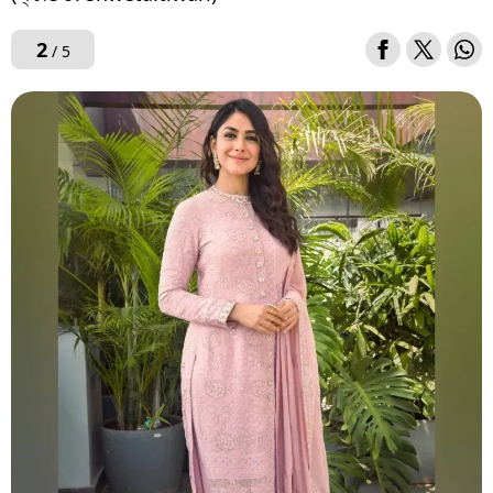
2
/ 5