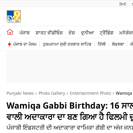
हिन्दी 
ਖੇਤੀਬਾੜੀ
ਕਰਿਅਰ
ਪੰਜਾਬ
ਸ਼ਾਰਟ ਵੀਡੀਓਜ਼
ਦੇਸ਼
ਦੁਨੀਆ
ਟ੍ਰੈਂਡਿੰਗ
ਮਨੋਰੰਜ
ਸ਼ਾਰਟ ਵੀਡੀਓਜ਼
ਮਨੋਰੰਜਨ
ਪੰਜਾਬ ਦਾ ਮੌਸਮ
ਹੁਕਮਨਾਮਾ ਸ੍ਰੀ ਦਰਬਾਰ ਸਾਹਿਬ
ਦਿੱਲੀ
ਲੋਕਸਭਾ
ਸ
ਕਾਰੋਬਾਰ
ਦੇਸ਼
Punjabi News
Photo Gallery
Entertainment Photo
Wamiqa 
Wamiqa Gabbi Birthday: 16 ਸਾਲ ਪ
ਵਾਲੀ ਅਦਾਕਾਰਾ ਦਾ ਬਣ ਗਿਆ ਹੈ ਫਿਲਮੀ ਦੁ
ਪੰਜਾਬੀ ਇੰਡਸਟਰੀ ਦੀ ਅਦਾਕਾਰਾ ਵਾਮਿਕਾ ਗੱਬੀ ਦਾ ਅੱਜ 