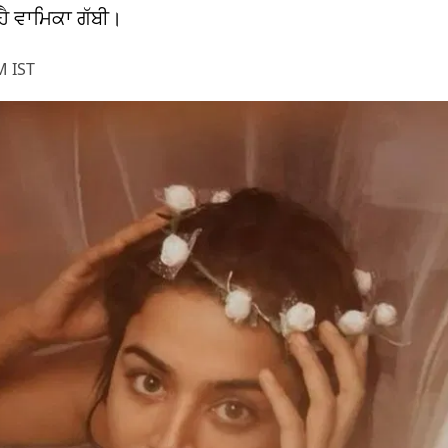
 ਹੈ ਵਾਮਿਕਾ ਗੱਬੀ।
M IST