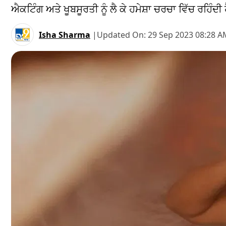
ਐਕਟਿੰਗ ਅਤੇ ਖੂਬਸੂਰਤੀ ਨੂੰ ਲੈ ਕੇ ਹਮੇਸ਼ਾ ਚਰਚਾ ਵਿੱਚ ਰਹਿੰਦੀ
Isha Sharma
|
Updated On:
29 Sep 2023 08:28 A