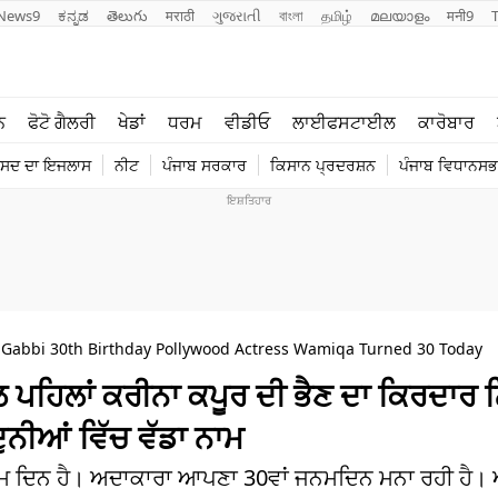
News9
ಕನ್ನಡ
తెలుగు
मराठी
ગુજરાતી
বাংলা
தமிழ்
മലയാളം
मनी9
ਲਾਈਫ ਸਟਾਈਲ
ਖੇਡਾਂ
ਨ
ਫੋਟੋ ਗੈਲਰੀ
ਖੇਡਾਂ
ਧਰਮ
ਵੀਡੀਓ
ਲਾਈਫਸਟਾਈਲ
ਕਾਰੋਬਾਰ
ਪੰਜਾਬ
ਟੈਕਨੋਲਜੀ
ੰਸਦ ਦਾ ਇਜਲਾਸ
ਨੀਟ
ਪੰਜਾਬ ਸਰਕਾਰ
ਕਿਸਾਨ ਪ੍ਰਦਰਸ਼ਨ
ਪੰਜਾਬ ਵਿਧਾਨਸਭਾ
ਧਰਮ
ਟ੍ਰੈਂਡਿੰਗ
Gabbi 30th Birthday Pollywood Actress Wamiqa Turned 30 Today
ਹਿਲਾਂ ਕਰੀਨਾ ਕਪੂਰ ਦੀ ਭੈਣ ਦਾ ਕਿਰਦਾਰ 
ਨੀਆਂ ਵਿੱਚ ਵੱਡਾ ਨਾਮ
ਜਨਮ ਦਿਨ ਹੈ। ਅਦਾਕਾਰਾ ਆਪਣਾ 30ਵਾਂ ਜਨਮਦਿਨ ਮਨਾ ਰਹੀ ਹੈ