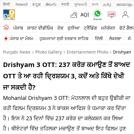
हिन्दी 
News9
ಕನ್ನಡ
తెలుగు
मराठी
ગુજરાતી
বাংলা
தமிழ்
മലയാളം
AQI
ਖੇਤੀਬਾੜੀ
ਪੰਜਾਬ
ਸ਼ਾਰਟ ਵੀਡੀਓਜ਼
ਦੇਸ਼
ਦੁਨੀਆ
ਟ੍ਰੈਂਡਿੰਗ
ਮਨੋਰੰਜਨ
ਫੋਟੋ ਗੈਲ
ਪੰਜਾਬ ਦਾ ਮੌਸਮ
ਹੁਕਮਨਾਮਾ ਸ੍ਰੀ ਦਰਬਾਰ ਸਾਹਿਬ
ਦਿੱਲੀ
ਲੋਕਸਭਾ
ਸੰਸ
ਸ਼ਾਰਟ ਵੀਡੀਓਜ਼
Punjabi News
Photo Gallery
Entertainment Photo
Drishyam 
ਕਾਰੋਬਾਰ
Drishyam 3 OTT: 237 ਕਰੋੜ ਕਮਾਉਣ ਤੋਂ ਬਾਅਦ
ਕਰਿਅਰ
OTT ਤੇ ਆ ਰਹੀ ਦ੍ਰਿਸ਼ਯਮ 3, ਕਦੋਂ ਅਤੇ ਕਿੱਥੇ ਦੇਖੀ
ਮਨੋਰੰਜਨ
ਜਾ ਸਕਦੀ ਹੈ?
ਦੇਸ਼
Mohanlal Drishyam 3 OTT: ਮੋਹਨਲਾਲ ਦੀ ਬਹੁਤ ਉਡੀਕੀ ਜਾ
ਰਹੀ ਫਿਲਮ ਦ੍ਰਿਸ਼ਯਮ 3 ਨੇ ਬਾਕਸ ਆਫਿਸ ਤੇ ਧਮਾਕਾ ਕਰ ਦਿੱਤਾ
ਲਾਈਫ ਸਟਾਈਲ
ਹੈ। ਇਸ ਨੇ 23 ਦਿਨਾਂ ਵਿੱਚ 237 ਕਰੋੜ ਦਾ ਕਲੇਕਸ਼ਨ ਕਰ ਲਿਆ
ਪੰਜਾਬ
ਹੈ। ਥੀਏਟਰਾਂ ਵਿੱਚ ਤਹਿਲਕਾ ਮਚਾਉਣ ਤੋਂ ਬਾਅਦ ਇਹ ਫਿਲਮ ਹੁਣ