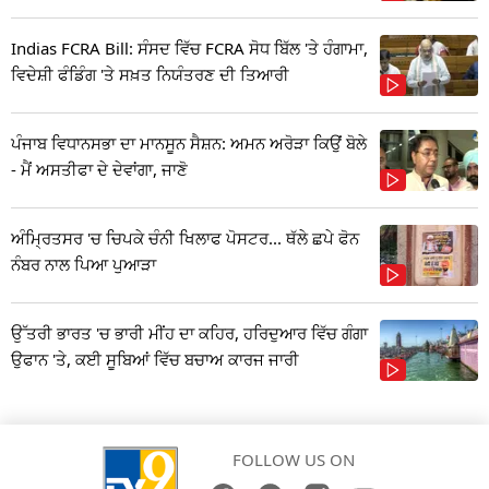
Indias FCRA Bill: ਸੰਸਦ ਵਿੱਚ FCRA ਸੋਧ ਬਿੱਲ 'ਤੇ ਹੰਗਾਮਾ,
ਵਿਦੇਸ਼ੀ ਫੰਡਿੰਗ 'ਤੇ ਸਖ਼ਤ ਨਿਯੰਤਰਣ ਦੀ ਤਿਆਰੀ
ਪੰਜਾਬ ਵਿਧਾਨਸਭਾ ਦਾ ਮਾਨਸੂਨ ਸੈਸ਼ਨ: ਅਮਨ ਅਰੋੜਾ ਕਿਉਂ ਬੋਲੇ
- ਮੈਂ ਅਸਤੀਫਾ ਦੇ ਦੇਵਾਂਗਾ, ਜਾਣੋ
ਅੰਮ੍ਰਿਤਸਰ 'ਚ ਚਿਪਕੇ ਚੰਨੀ ਖਿਲਾਫ ਪੋਸਟਰ... ਥੱਲੇ ਛਪੇ ਫੋਨ
ਨੰਬਰ ਨਾਲ ਪਿਆ ਪੁਆੜਾ
ਉੱਤਰੀ ਭਾਰਤ 'ਚ ਭਾਰੀ ਮੀਂਹ ਦਾ ਕਹਿਰ, ਹਰਿਦੁਆਰ ਵਿੱਚ ਗੰਗਾ
ਉਫਾਨ 'ਤੇ, ਕਈ ਸੂਬਿਆਂ ਵਿੱਚ ਬਚਾਅ ਕਾਰਜ ਜਾਰੀ
FOLLOW US ON