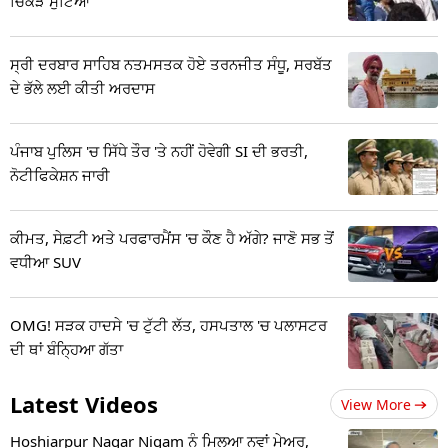
ਚਿੱਕੜ ਸੁੱਟਿਆ
ਸ੍ਰੀ ਦਰਬਾਰ ਸਾਹਿਬ ਨਤਮਸਤਕ ਹੋਏ ਤਰਨਜੀਤ ਸੰਧੂ, ਸਰਬੱਤ
ਦੇ ਭੱਲੇ ਲਈ ਕੀਤੀ ਅਰਦਾਸ
ਪੰਜਾਬ ਪੁਲਿਸ 'ਚ ਸਿੱਧੇ ਤੌਰ 'ਤੇ ਨਹੀਂ ਹੋਵੇਗੀ SI ਦੀ ਭਰਤੀ,
ਨੋਟੀਫਿਕੇਸ਼ਨ ਜਾਰੀ
ਕੀਮਤ, ਸੇਫ਼ਟੀ ਅਤੇ ਪਰਫਾਰਮੈਂਸ 'ਚ ਕੌਣ ਹੈ ਅੱਗੇ? ਜਾਣੋ ਸਭ ਤੋਂ
ਵਧੀਆ SUV
OMG! ਸੜਕ ਹਾਦਸੇ 'ਚ ਟੁੱਟੀ ਲੱਤ, ਹਸਪਤਾਲ 'ਚ ਪਲਾਸਟਰ
ਦੀ ਥਾਂ ਬੰਨ੍ਹਿਆ ਗੱਤਾ
Latest Videos
View More
Hoshiarpur Nagar Nigam ਨੂੰ ਮਿਲਆ ਨਵਾਂ ਮੇਅਰ,