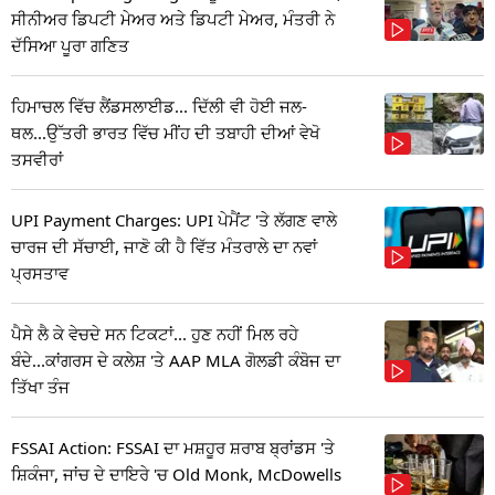
ਸੀਨੀਅਰ ਡਿਪਟੀ ਮੇਅਰ ਅਤੇ ਡਿਪਟੀ ਮੇਅਰ, ਮੰਤਰੀ ਨੇ
ਦੱਸਿਆ ਪੂਰਾ ਗਣਿਤ
ਹਿਮਾਚਲ ਵਿੱਚ ਲੈਂਡਸਲਾਈਡ... ਦਿੱਲੀ ਵੀ ਹੋਈ ਜਲ-
ਥਲ...ਉੱਤਰੀ ਭਾਰਤ ਵਿੱਚ ਮੀਂਹ ਦੀ ਤਬਾਹੀ ਦੀਆਂ ਵੇਖੋ
ਤਸਵੀਰਾਂ
UPI Payment Charges: UPI ਪੇਮੈਂਟ 'ਤੇ ਲੱਗਣ ਵਾਲੇ
ਚਾਰਜ ਦੀ ਸੱਚਾਈ, ਜਾਣੋ ਕੀ ਹੈ ਵਿੱਤ ਮੰਤਰਾਲੇ ਦਾ ਨਵਾਂ
ਪ੍ਰਸਤਾਵ
ਪੈਸੇ ਲੈ ਕੇ ਵੇਚਦੇ ਸਨ ਟਿਕਟਾਂ... ਹੁਣ ਨਹੀਂ ਮਿਲ ਰਹੇ
ਬੰਦੇ...ਕਾਂਗਰਸ ਦੇ ਕਲੇਸ਼ 'ਤੇ AAP MLA ਗੋਲਡੀ ਕੰਬੋਜ ਦਾ
ਤਿੱਖਾ ਤੰਜ
FSSAI Action: FSSAI ਦਾ ਮਸ਼ਹੂਰ ਸ਼ਰਾਬ ਬ੍ਰਾਂਡਸ 'ਤੇ
ਸ਼ਿਕੰਜਾ, ਜਾਂਚ ਦੇ ਦਾਇਰੇ 'ਚ Old Monk, McDowells