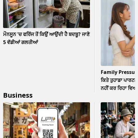
ਮੌਨਸੂਨ 'ਚ ਫਰਿੱਜ ਤੋਂ ਕਿਉਂ ਆਉਂਦੀ ਹੈ ਬਦਬੂ? ਜਾਣੋ
5 ਵੱਡੀਆਂ ਗਲਤੀਆਂ
Family Pressur
ਕਿਤੇ ਤੁਹਾਡਾ ਪਾਰਟਨਰ
ਨਹੀਂ ਕਰ ਰਿਹਾ ਵਿਆਹ? 
Business
ਨਜ਼ਰਅੰਦਾਜ਼