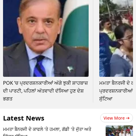
POK ‘ਚ ਪ੍ਰਦਰਸ਼ਨਕਾਰੀਆਂ ਅੱਗੇ ਝੁਕੀ ਸ਼ਾਹਬਾਜ਼
ਮਮਤਾ ਬੈਨਰਜੀ ਦੇ ਕਾ
ਦੀ ਪਾਰਟੀ, ਪਹਿਲਾਂ ਅੱਤਵਾਦੀ ਦੱਸਿਆ ਹੁਣ ਦੇਸ਼
ਪ੍ਰਦਰਸ਼ਨਕਾਰੀਆਂ ਨੇ 
ਭਗਤ
ਸੁੱਟਿਆ
Latest News
View More
ਮਮਤਾ ਬੈਨਰਜੀ ਦੇ ਕਾਫਲੇ 'ਤੇ ਹਮਲਾ, ਗੱਡੀ 'ਤੇ ਜੁੱਤਾ ਅਤੇ