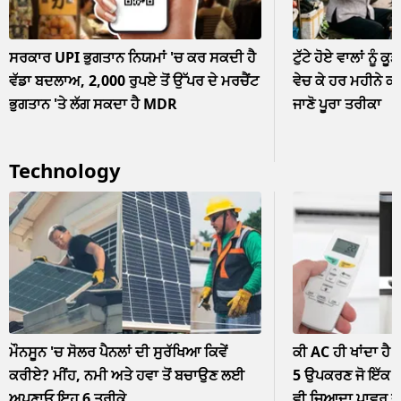
ਸਰਕਾਰ UPI ਭੁਗਤਾਨ ਨਿਯਮਾਂ 'ਚ ਕਰ ਸਕਦੀ ਹੈ
ਟੁੱਟੇ ਹੋਏ ਵਾਲਾਂ ਨੂੰ ਕੂ
ਵੱਡਾ ਬਦਲਾਅ, 2,000 ਰੁਪਏ ਤੋਂ ਉੱਪਰ ਦੇ ਮਰਚੈਂਟ
ਵੇਚ ਕੇ ਹਰ ਮਹੀਨੇ ਕ
ਭੁਗਤਾਨ 'ਤੇ ਲੱਗ ਸਕਦਾ ਹੈ MDR
ਜਾਣੋ ਪੂਰਾ ਤਰੀਕਾ
Technology
ਮੌਨਸੂਨ 'ਚ ਸੋਲਰ ਪੈਨਲਾਂ ਦੀ ਸੁਰੱਖਿਆ ਕਿਵੇਂ
ਕੀ AC ਹੀ ਖਾਂਦਾ ਹੈ 
ਕਰੀਏ? ਮੀਂਹ, ਨਮੀ ਅਤੇ ਹਵਾ ਤੋਂ ਬਚਾਉਣ ਲਈ
5 ਉਪਕਰਣ ਜੋ ਇੱਕ ਘੰ
ਅਪਣਾਓ ਇਹ 6 ਤਰੀਕੇ
ਵੀ ਜ਼ਿਆਦਾ ਪਾਵਰ 