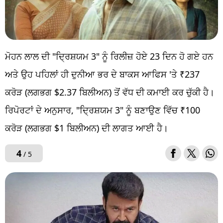
ਮੋਹਨ ਲਾਲ ਦੀ "ਦ੍ਰਿਸ਼ਯਮ 3" ਨੂੰ ਰਿਲੀਜ਼ ਹੋਏ 23 ਦਿਨ ਹੋ ਗਏ ਹਨ
ਅਤੇ ਉਹ ਪਹਿਲਾਂ ਹੀ ਦੁਨੀਆ ਭਰ ਦੇ ਬਾਕਸ ਆਫਿਸ 'ਤੇ ₹237
ਕਰੋੜ (ਲਗਭਗ $2.37 ਬਿਲੀਅਨ) ਤੋਂ ਵੱਧ ਦੀ ਕਮਾਈ ਕਰ ਚੁੱਕੀ ਹੈ।
ਰਿਪੋਰਟਾਂ ਦੇ ਅਨੁਸਾਰ, "ਦ੍ਰਿਸ਼ਯਮ 3" ਨੂੰ ਬਣਾਉਣ ਵਿੱਚ ₹100
ਕਰੋੜ (ਲਗਭਗ $1 ਬਿਲੀਅਨ) ਦੀ ਲਾਗਤ ਆਈ ਹੈ।
4
/ 5