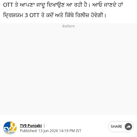
ਧਰਮ
OTT ਤੇ ਆਪਣਾ ਜਾਦੂ ਦਿਖਾਉਣ ਆ ਰਹੀ ਹੈ। ਆਓ ਜਾਣਦੇ ਹਾਂ
ਦ੍ਰਿਸ਼ਯਮ 3 OTT ਤੇ ਕਦੋਂ ਅਤੇ ਕਿੱਥੇ ਰਿਲੀਜ਼ ਹੋਵੇਗੀ।
ਖੇਡਾਂ
ਟੈਕਨੋਲਜੀ
ਟ੍ਰੈਂਡਿੰਗ
ਮੌਸਮ
ਦੁਨੀਆ
ਚੋਣਾਂ 2026
TV9 Punjabi
|
SHARE
Published:
13 Jun 2026 14:19 PM IST