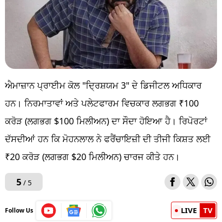
ਐਮਾਜ਼ਾਨ ਪ੍ਰਾਈਮ ਕੋਲ "ਦ੍ਰਿਸ਼ਯਮ 3" ਦੇ ਡਿਜੀਟਲ ਅਧਿਕਾਰ
ਹਨ। ਨਿਰਮਾਤਾਵਾਂ ਅਤੇ ਪਲੇਟਫਾਰਮ ਵਿਚਕਾਰ ਲਗਭਗ ₹100
ਕਰੋੜ (ਲਗਭਗ $100 ਮਿਲੀਅਨ) ਦਾ ਸੌਦਾ ਹੋਇਆ ਹੈ। ਰਿਪੋਰਟਾਂ
ਦੱਸਦੀਆਂ ਹਨ ਕਿ ਮੋਹਨਲਾਲ ਨੇ ਫਰੈਂਚਾਇਜ਼ੀ ਦੀ ਤੀਜੀ ਕਿਸ਼ਤ ਲਈ
₹20 ਕਰੋੜ (ਲਗਭਗ $20 ਮਿਲੀਅਨ) ਚਾਰਜ ਕੀਤੇ ਹਨ।
5
/ 5
LIVE
TV
Follow Us