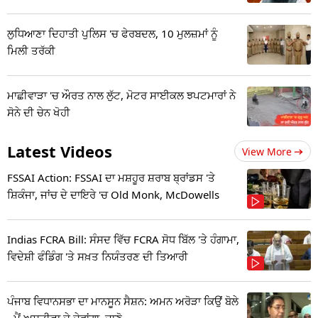
ਲੁਧਿਆਣਾ ਦਿਹਾਤੀ ਪੁਲਿਸ 'ਚ ਫੇਰਬਦਲ, 10 ਮੁਲਜ਼ਮਾਂ ਨੂੰ
ਮਿਲੀ ਤਰੱਕੀ
ਮਾਛੀਵਾੜਾ 'ਚ ਔਰਤ ਨਾਲ ਲੁੱਟ, ਮੋਟਰ ਸਾਈਕਲ ਝਪਟਮਾਰਾਂ ਨੇ
ਸੋਨੇ ਦੀ ਚੇਨ ਖੋਹੀ
Latest Videos
View More
FSSAI Action: FSSAI ਦਾ ਮਸ਼ਹੂਰ ਸ਼ਰਾਬ ਬ੍ਰਾਂਡਸ 'ਤੇ
ਸ਼ਿਕੰਜਾ, ਜਾਂਚ ਦੇ ਦਾਇਰੇ 'ਚ Old Monk, McDowells
Indias FCRA Bill: ਸੰਸਦ ਵਿੱਚ FCRA ਸੋਧ ਬਿੱਲ 'ਤੇ ਹੰਗਾਮਾ,
ਵਿਦੇਸ਼ੀ ਫੰਡਿੰਗ 'ਤੇ ਸਖ਼ਤ ਨਿਯੰਤਰਣ ਦੀ ਤਿਆਰੀ
ਪੰਜਾਬ ਵਿਧਾਨਸਭਾ ਦਾ ਮਾਨਸੂਨ ਸੈਸ਼ਨ: ਅਮਨ ਅਰੋੜਾ ਕਿਉਂ ਬੋਲੇ
- ਮੈਂ ਅਸਤੀਫਾ ਦੇ ਦੇਵਾਂਗਾ, ਜਾਣੋ