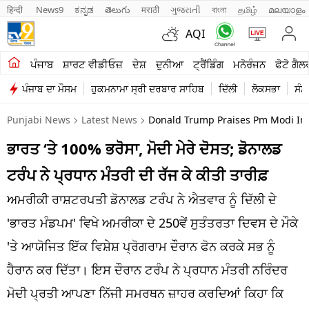
हिन्दी 
News9
ಕನ್ನಡ
తెలుగు
मराठी
ગુજરાતી
বাংলা
தமிழ்
മലയാളം
AQI
ਖੇਤੀਬਾੜੀ
ਪੰਜਾਬ
ਸ਼ਾਰਟ ਵੀਡੀਓਜ਼
ਦੇਸ਼
ਦੁਨੀਆ
ਟ੍ਰੈਂਡਿੰਗ
ਮਨੋਰੰਜਨ
ਫੋਟੋ ਗੈਲ
ਪੰਜਾਬ ਦਾ ਮੌਸਮ
ਹੁਕਮਨਾਮਾ ਸ੍ਰੀ ਦਰਬਾਰ ਸਾਹਿਬ
ਦਿੱਲੀ
ਲੋਕਸਭਾ
ਸੰਸ
ਸ਼ਾਰਟ ਵੀਡੀਓਜ਼
Punjabi News
Latest News
Donald Trump Praises Pm Modi Ind
ਕਾਰੋਬਾਰ
ਭਾਰਤ ‘ਤੇ 100% ਭਰੋਸਾ, ਮੋਦੀ ਮੇਰੇ ਦੋਸਤ; ਡੋਨਾਲਡ
ਕਰਿਅਰ
ਟਰੰਪ ਨੇ ਪ੍ਰਧਾਨ ਮੰਤਰੀ ਦੀ ਰੱਜ ਕੇ ਕੀਤੀ ਤਾਰੀਫ਼
ਮਨੋਰੰਜਨ
ਅਮਰੀਕੀ ਰਾਸ਼ਟਰਪਤੀ ਡੋਨਾਲਡ ਟਰੰਪ ਨੇ ਐਤਵਾਰ ਨੂੰ ਦਿੱਲੀ ਦੇ
ਦੇਸ਼
'ਭਾਰਤ ਮੰਡਪਮ' ਵਿਖੇ ਅਮਰੀਕਾ ਦੇ 250ਵੇਂ ਸੁਤੰਤਰਤਾ ਦਿਵਸ ਦੇ ਮੌਕੇ
'ਤੇ ਆਯੋਜਿਤ ਇੱਕ ਵਿਸ਼ੇਸ਼ ਪ੍ਰੋਗਰਾਮ ਦੌਰਾਨ ਫੋਨ ਕਰਕੇ ਸਭ ਨੂੰ
ਲਾਈਫ ਸਟਾਈਲ
ਹੈਰਾਨ ਕਰ ਦਿੱਤਾ। ਇਸ ਦੌਰਾਨ ਟਰੰਪ ਨੇ ਪ੍ਰਧਾਨ ਮੰਤਰੀ ਨਰਿੰਦਰ
ਪੰਜਾਬ
ਮੋਦੀ ਪ੍ਰਤੀ ਆਪਣਾ ਨਿੱਜੀ ਸਮਰਥਨ ਜ਼ਾਹਰ ਕਰਦਿਆਂ ਕਿਹਾ ਕਿ