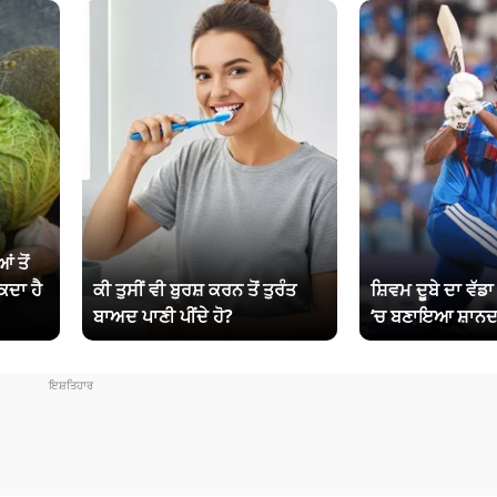
ਂ ਤੋਂ
ਕਦਾ ਹੈ
ਕੀ ਤੁਸੀਂ ਵੀ ਬੁਰਸ਼ ਕਰਨ ਤੋਂ ਤੁਰੰਤ
ਸ਼ਿਵਮ ਦੂਬੇ ਦਾ ਵੱਡ
ਬਾਅਦ ਪਾਣੀ ਪੀਂਦੇ ਹੋ?
‘ਚ ਬਣਾਇਆ ਸ਼ਾਨਦ