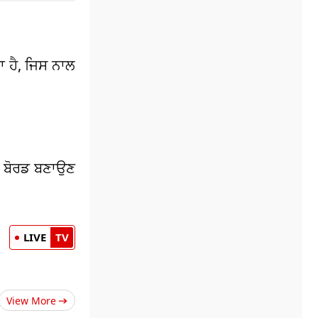
ਾ ਹੈ, ਜਿਸ ਨਾਲ
ਨਾ ਬੋਰਡ ਬਣਾਉਣ
LIVE
TV
View More