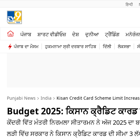
हिन्दी 
ਖੇਤੀਬਾੜੀ
ਕਰਿਅਰ
ਪੰਜਾਬ
ਸ਼ਾਰਟ ਵੀਡੀਓਜ਼
ਦੇਸ਼
ਦੁਨੀਆ
ਟ੍ਰੈਂਡਿੰਗ
ਮਨੋਰੰਜ
ਸ਼ਾਰਟ ਵੀਡੀਓਜ਼
ਮਨੋਰੰਜਨ
ਪੰਜਾਬ ਦਾ ਮੌਸਮ
ਹੁਕਮਨਾਮਾ ਸ੍ਰੀ ਦਰਬਾਰ ਸਾਹਿਬ
ਦਿੱਲੀ
ਲੋਕਸਭਾ
ਸ
ਕਾਰੋਬਾਰ
ਦੇਸ਼
Punjabi News
India
Kisan Credit Card Scheme Limit Increa
Budget 2025: ਕਿਸਾਨ ਕ੍ਰੈਡਿਟ ਕਾਰਡ ਰਾਹ
ਕੇਂਦਰੀ ਵਿੱਤ ਮੰਤਰੀ ਨਿਰਮਲਾ ਸੀਤਾਰਮਨ ਨੇ ਅੱਜ 2025 ਦਾ 
ਲੜੀ ਵਿੱਚ ਸਰਕਾਰ ਨੇ ਕਿਸਾਨ ਕ੍ਰੈਡਿਟ ਕਾਰਡ ਦੀ ਸੀਮਾ 3 ਲੱਖ