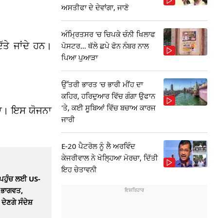
ਅਸਤੀਫਾ ਦੇ ਦੇਵਾਂਗਾ, ਜਾਣੋ
ਅੰਮ੍ਰਿਤਸਰ 'ਚ ਚਿਪਕੇ ਚੰਨੀ ਖਿਲਾਫ
ੱਤੇ ਜਾਂਦੇ ਹਨ।
ਪੋਸਟਰ... ਥੱਲੇ ਛਪੇ ਫੋਨ ਨੰਬਰ ਨਾਲ
ਪਿਆ ਪੁਆੜਾ
ਉੱਤਰੀ ਭਾਰਤ 'ਚ ਭਾਰੀ ਮੀਂਹ ਦਾ
ਕਹਿਰ, ਹਰਿਦੁਆਰ ਵਿੱਚ ਗੰਗਾ ਉਫਾਨ
'ਤੇ, ਕਈ ਸੂਬਿਆਂ ਵਿੱਚ ਬਚਾਅ ਕਾਰਜ
ਗਾ। ਇਸ ਯੋਜਨਾ
ਜਾਰੀ
E-20 ਪੈਟਰੋਲ ਨੂੰ ਲੈ ਅਰਵਿੰਦ
ਕੇਜਰੀਵਾਲ ਨੇ ਖੋਲ੍ਹਿਆ ਮੋਰਚਾ, ਦਿੱਤੀ
ਇਹ ਚੇਤਾਵਨੀ
ਪਹੁੰਚ ਲਈ US-
ੇ ਭਾਗਵਤ,
ਦੇਣਗੇ ਸੰਦੇਸ਼