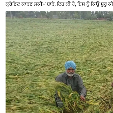
ਕ੍ਰੈਡਿਟ ਕਾਰਡ ਸਕੀਮ ਬਾਰੇ, ਇਹ ਕੀ ਹੈ, ਇਸ ਨੂੰ ਕਿਉਂ ਸ਼ੁਰੂ