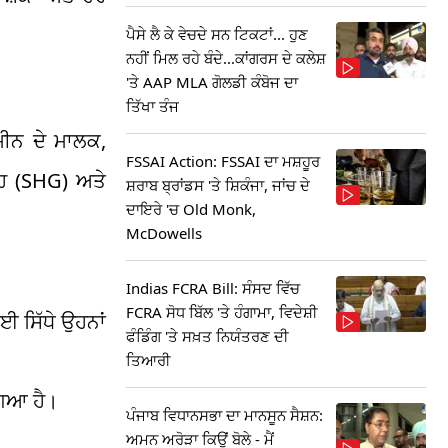
ਪੈਸੇ ਲੈ ਕੇ ਵੇਚਦੇ ਸਨ ਟਿਕਟਾਂ... ਹੁਣ
ਨਹੀਂ ਮਿਲ ਰਹੇ ਬੰਦੇ...ਕਾਂਗਰਸ ਦੇ ਕਲੇਸ਼
'ਤੇ AAP MLA ਗੋਲਡੀ ਕੰਬੋਜ ਦਾ
ਤਿੱਖਾ ਤੰਜ
ਮੀਨ ਦੇ ਮਾਲਕ,
FSSAI Action: FSSAI ਦਾ ਮਸ਼ਹੂਰ
ੂਹ (SHG) ਅਤੇ
ਸ਼ਰਾਬ ਬ੍ਰਾਂਡਸ 'ਤੇ ਸ਼ਿਕੰਜਾ, ਜਾਂਚ ਦੇ
ਦਾਇਰੇ 'ਚ Old Monk,
McDowells
Indias FCRA Bill: ਸੰਸਦ ਵਿੱਚ
FCRA ਸੋਧ ਬਿੱਲ 'ਤੇ ਹੰਗਾਮਾ, ਵਿਦੇਸ਼ੀ
ਈ ਸਿੱਧੇ ਉਹਨਾਂ
ਫੰਡਿੰਗ 'ਤੇ ਸਖ਼ਤ ਨਿਯੰਤਰਣ ਦੀ
ਤਿਆਰੀ
ਗਿਆ ਹੈ।
ਪੰਜਾਬ ਵਿਧਾਨਸਭਾ ਦਾ ਮਾਨਸੂਨ ਸੈਸ਼ਨ:
ਅਮਨ ਅਰੋੜਾ ਕਿਉਂ ਬੋਲੇ - ਮੈਂ