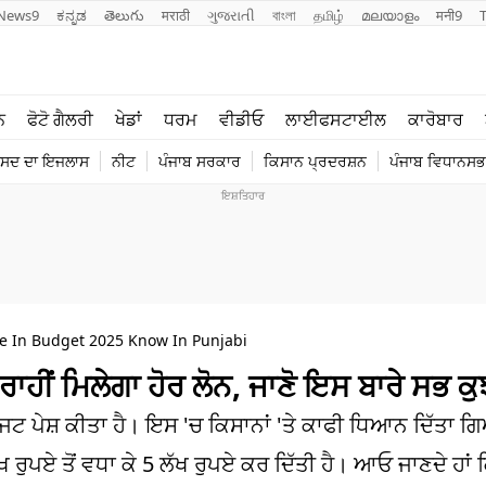
News9
ಕನ್ನಡ
తెలుగు
मराठी
ગુજરાતી
বাংলা
தமிழ்
മലയാളം
मनी9
ਲਾਈਫ ਸਟਾਈਲ
ਖੇਡਾਂ
ਨ
ਫੋਟੋ ਗੈਲਰੀ
ਖੇਡਾਂ
ਧਰਮ
ਵੀਡੀਓ
ਲਾਈਫਸਟਾਈਲ
ਕਾਰੋਬਾਰ
ਪੰਜਾਬ
ਟੈਕਨੋਲਜੀ
ੰਸਦ ਦਾ ਇਜਲਾਸ
ਨੀਟ
ਪੰਜਾਬ ਸਰਕਾਰ
ਕਿਸਾਨ ਪ੍ਰਦਰਸ਼ਨ
ਪੰਜਾਬ ਵਿਧਾਨਸਭਾ
ਧਰਮ
ਟ੍ਰੈਂਡਿੰਗ
se In Budget 2025 Know In Punjabi
ੀਂ ਮਿਲੇਗਾ ਹੋਰ ਲੋਨ, ਜਾਣੋ ਇਸ ਬਾਰੇ ਸਭ ਕੁ
ਬਜਟ ਪੇਸ਼ ਕੀਤਾ ਹੈ। ਇਸ 'ਚ ਕਿਸਾਨਾਂ 'ਤੇ ਕਾਫੀ ਧਿਆਨ ਦਿੱਤਾ 
 ਰੁਪਏ ਤੋਂ ਵਧਾ ਕੇ 5 ਲੱਖ ਰੁਪਏ ਕਰ ਦਿੱਤੀ ਹੈ। ਆਓ ਜਾਣਦੇ ਹਾਂ