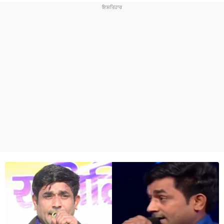
ਧਰਮ
ਖੇਡਾਂ
ਟੈਕਨੋਲਜੀ
ਟ੍ਰੈਂਡਿੰਗ
ਮੌਸਮ
ਦੁਨੀਆ
ਚੋਣਾਂ 2026