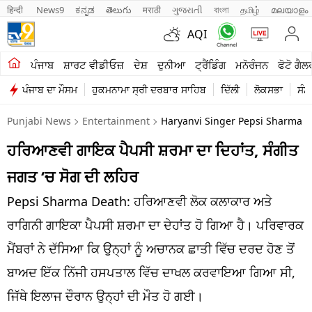
हिन्दी 
News9
ಕನ್ನಡ
తెలుగు
मराठी
ગુજરાતી
বাংলা
தமிழ்
മലയാളം
AQI
ਖੇਤੀਬਾੜੀ
ਪੰਜਾਬ
ਸ਼ਾਰਟ ਵੀਡੀਓਜ਼
ਦੇਸ਼
ਦੁਨੀਆ
ਟ੍ਰੈਂਡਿੰਗ
ਮਨੋਰੰਜਨ
ਫੋਟੋ ਗੈਲ
ਪੰਜਾਬ ਦਾ ਮੌਸਮ
ਹੁਕਮਨਾਮਾ ਸ੍ਰੀ ਦਰਬਾਰ ਸਾਹਿਬ
ਦਿੱਲੀ
ਲੋਕਸਭਾ
ਸੰਸ
ਸ਼ਾਰਟ ਵੀਡੀਓਜ਼
Punjabi News
Entertainment
Haryanvi Singer Pepsi Sharma 
ਕਾਰੋਬਾਰ
ਹਰਿਆਣਵੀ ਗਾਇਕ ਪੈਪਸੀ ਸ਼ਰਮਾ ਦਾ ਦਿਹਾਂਤ, ਸੰਗੀਤ
ਕਰਿਅਰ
ਜਗਤ ‘ਚ ਸੋਗ ਦੀ ਲਹਿਰ
ਮਨੋਰੰਜਨ
Pepsi Sharma Death: ਹਰਿਆਣਵੀ ਲੋਕ ਕਲਾਕਾਰ ਅਤੇ
ਦੇਸ਼
ਰਾਗਿਨੀ ਗਾਇਕਾ ਪੈਪਸੀ ਸ਼ਰਮਾ ਦਾ ਦੇਹਾਂਤ ਹੋ ਗਿਆ ਹੈ। ਪਰਿਵਾਰਕ
ਮੈਂਬਰਾਂ ਨੇ ਦੱਸਿਆ ਕਿ ਉਨ੍ਹਾਂ ਨੂੰ ਅਚਾਨਕ ਛਾਤੀ ਵਿੱਚ ਦਰਦ ਹੋਣ ਤੋਂ
ਲਾਈਫ ਸਟਾਈਲ
ਬਾਅਦ ਇੱਕ ਨਿੱਜੀ ਹਸਪਤਾਲ ਵਿੱਚ ਦਾਖਲ ਕਰਵਾਇਆ ਗਿਆ ਸੀ,
ਪੰਜਾਬ
ਜਿੱਥੇ ਇਲਾਜ ਦੌਰਾਨ ਉਨ੍ਹਾਂ ਦੀ ਮੌਤ ਹੋ ਗਈ।