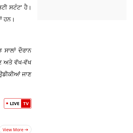
ਟੀ ਸਟੰਟ’ ਹੈ।
ਆਂ ਹਨ।
 ਸਾਲਾਂ ਦੌਰਾਨ
ਣ ਅਤੇ ਵੱਖ-ਵੱਖ
 ਉਡੀਕੀਆਂ ਜਾਣ
LIVE
TV
View More