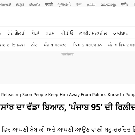
News9
ಕನ್ನಡ
తెలుగు
मराठी
ગુજરાતી
বাংলা
தமிழ்
മലയാളം
मनी9
ਲਾਈਫ ਸਟਾਈਲ
ਖੇਡਾਂ
ਨ
ਫੋਟੋ ਗੈਲਰੀ
ਖੇਡਾਂ
ਧਰਮ
ਵੀਡੀਓ
ਲਾਈਫਸਟਾਈਲ
ਕਾਰੋਬਾਰ
ਪੰਜਾਬ
ਟੈਕਨੋਲਜੀ
ੰਸਦ ਦਾ ਇਜਲਾਸ
ਨੀਟ
ਪੰਜਾਬ ਸਰਕਾਰ
ਕਿਸਾਨ ਪ੍ਰਦਰਸ਼ਨ
ਪੰਜਾਬ ਵਿਧਾਨਸਭਾ
ਧਰਮ
ਟ੍ਰੈਂਡਿੰਗ
e Releasing Soon People Keep Him Away From Politics Know In Punj
ਸਾਂਝ ਦਾ ਵੱਡਾ ਬਿਆਨ, ‘ਪੰਜਾਬ 95’ ਦੀ ਰਿਲੀਜ਼ 
ਾਰ ਫਿਰ ਆਪਣੀ ਬੇਬਾਕੀ ਅਤੇ ਆਪਣੀ ਆਉਣ ਵਾਲੀ ਬਹੁ-ਚਰਚਿਤ ਫ਼