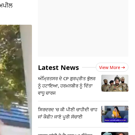
ੀ ਅਪੀਲ
Latest News
View More
ਅੰਮ੍ਰਿਤਸਰ ਦੇ CP ਗੁਰਪ੍ਰੀਤ ਭੁੱਲਰ
ਨੂੰ ਹਟਾਇਆ, ਹਰਮਨਬੀਰ ਨੂੰ ਦਿੱਤਾ
ਵਾਧੂ ਚਾਰਜ
ਸਿਰਦਰਦ 'ਚ ਕੀ ਪੀਣੀ ਚਾਹੀਦੀ ਚਾਹ
ਜਾਂ ਕੌਫੀ? ਜਾਣੋ ਪੂਰੀ ਸੱਚਾਈ