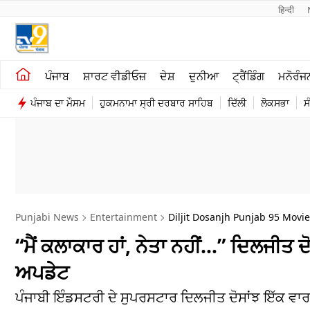
हिन्दी 
ਖੇਤੀਬਾੜੀ
ਕਰਿਅਰ
ਪੰਜਾਬ
ਸ਼ਾਰਟ ਵੀਡੀਓਜ਼
ਦੇਸ਼
ਦੁਨੀਆ
ਟ੍ਰੈਂਡਿੰਗ
ਮਨੋਰੰਜ
ਸ਼ਾਰਟ ਵੀਡੀਓਜ਼
ਮਨੋਰੰਜਨ
ਪੰਜਾਬ ਦਾ ਮੌਸਮ
ਹੁਕਮਨਾਮਾ ਸ੍ਰੀ ਦਰਬਾਰ ਸਾਹਿਬ
ਦਿੱਲੀ
ਲੋਕਸਭਾ
ਸ
ਕਾਰੋਬਾਰ
ਦੇਸ਼
Punjabi News
Entertainment
Diljit Dosanjh Punjab 95 Movi
“ਮੈਂ ਕਲਾਕਾਰ ਹਾਂ, ਨੇਤਾ ਨਹੀਂ…” ਦਿਲਜੀਤ ਦੋ
ਅਪਡੇਟ
ਪੰਜਾਬੀ ਇੰਡਸਟਰੀ ਦੇ ਸੁਪਰਸਟਾਰ ਦਿਲਜੀਤ ਦੋਸਾਂਝ ਇੱਕ ਵ