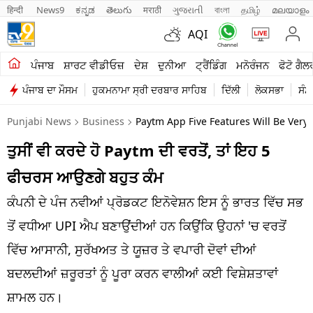
हिन्दी 
News9
ಕನ್ನಡ
తెలుగు
मराठी
ગુજરાતી
বাংলা
தமிழ்
മലയാളം
AQI
ਖੇਤੀਬਾੜੀ
ਪੰਜਾਬ
ਸ਼ਾਰਟ ਵੀਡੀਓਜ਼
ਦੇਸ਼
ਦੁਨੀਆ
ਟ੍ਰੈਂਡਿੰਗ
ਮਨੋਰੰਜਨ
ਫੋਟੋ ਗੈਲ
ਪੰਜਾਬ ਦਾ ਮੌਸਮ
ਹੁਕਮਨਾਮਾ ਸ੍ਰੀ ਦਰਬਾਰ ਸਾਹਿਬ
ਦਿੱਲੀ
ਲੋਕਸਭਾ
ਸੰਸ
ਸ਼ਾਰਟ ਵੀਡੀਓਜ਼
Punjabi News
Business
Paytm App Five Features Will Be Very 
ਕਾਰੋਬਾਰ
ਤੁਸੀਂ ਵੀ ਕਰਦੇ ਹੋ Paytm ਦੀ ਵਰਤੋਂ, ਤਾਂ ਇਹ 5
ਕਰਿਅਰ
ਫੀਚਰਸ ਆਉਣਗੇ ਬਹੁਤ ਕੰਮ
ਮਨੋਰੰਜਨ
ਕੰਪਨੀ ਦੇ ਪੰਜ ਨਵੀਆਂ ਪ੍ਰੋਡਕਟ ਇਨੋਵੇਸ਼ਨ ਇਸ ਨੂੰ ਭਾਰਤ ਵਿੱਚ ਸਭ
ਦੇਸ਼
ਤੋਂ ਵਧੀਆ UPI ਐਪ ਬਣਾਉਂਦੀਆਂ ਹਨ ਕਿਉਂਕਿ ਉਹਨਾਂ 'ਚ ਵਰਤੋਂ
ਵਿੱਚ ਆਸਾਨੀ, ​​ਸੁਰੱਖਅਤ ਤੇ ਯੂਜ਼ਰ ਤੇ ਵਪਾਰੀ ਦੋਵਾਂ ਦੀਆਂ
ਲਾਈਫ ਸਟਾਈਲ
ਬਦਲਦੀਆਂ ਜ਼ਰੂਰਤਾਂ ਨੂੰ ਪੂਰਾ ਕਰਨ ਵਾਲੀਆਂ ਕਈ ਵਿਸ਼ੇਸ਼ਤਾਵਾਂ
ਪੰਜਾਬ
ਸ਼ਾਮਲ ਹਨ।