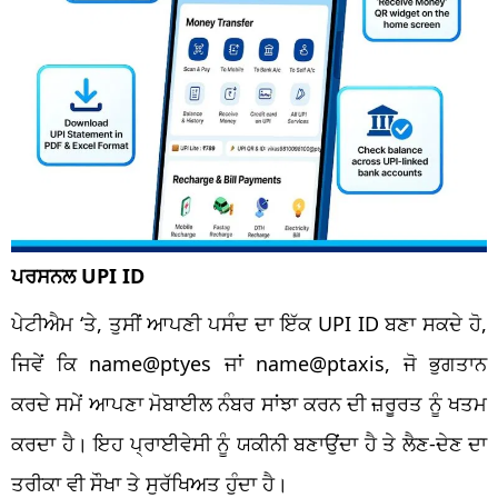
ਪਰਸਨਲ UPI ID
ਪੇਟੀਐਮ ‘ਤੇ, ਤੁਸੀਂ ਆਪਣੀ ਪਸੰਦ ਦਾ ਇੱਕ UPI ID ਬਣਾ ਸਕਦੇ ਹੋ,
ਜਿਵੇਂ ਕਿ name@ptyes ਜਾਂ name@ptaxis, ਜੋ ਭੁਗਤਾਨ
ਕਰਦੇ ਸਮੇਂ ਆਪਣਾ ਮੋਬਾਈਲ ਨੰਬਰ ਸਾਂਝਾ ਕਰਨ ਦੀ ਜ਼ਰੂਰਤ ਨੂੰ ਖਤਮ
ਕਰਦਾ ਹੈ। ਇਹ ਪ੍ਰਾਈਵੇਸੀ ਨੂੰ ਯਕੀਨੀ ਬਣਾਉਂਦਾ ਹੈ ਤੇ ਲੈਣ-ਦੇਣ ਦਾ
ਤਰੀਕਾ ਵੀ ਸੌਖਾ ਤੇ ਸੁਰੱਖਿਅਤ ਹੁੰਦਾ ਹੈ।