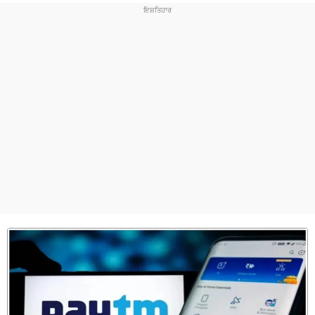
ਧਰਮ
ਖੇਡਾਂ
ਟੈਕਨੋਲਜੀ
ਟ੍ਰੈਂਡਿੰਗ
ਮੌਸਮ
ਦੁਨੀਆ
ਚੋਣਾਂ 2026