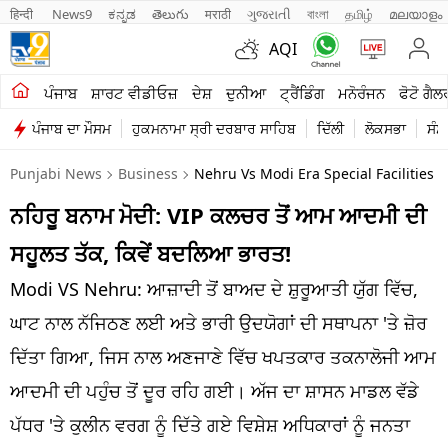
हिन्दी 
News9
ಕನ್ನಡ
తెలుగు
मराठी
ગુજરાતી
বাংলা
தமிழ்
മലയാളം
AQI
ਖੇਤੀਬਾੜੀ
ਪੰਜਾਬ
ਸ਼ਾਰਟ ਵੀਡੀਓਜ਼
ਦੇਸ਼
ਦੁਨੀਆ
ਟ੍ਰੈਂਡਿੰਗ
ਮਨੋਰੰਜਨ
ਫੋਟੋ ਗੈਲ
ਪੰਜਾਬ ਦਾ ਮੌਸਮ
ਹੁਕਮਨਾਮਾ ਸ੍ਰੀ ਦਰਬਾਰ ਸਾਹਿਬ
ਦਿੱਲੀ
ਲੋਕਸਭਾ
ਸੰਸ
ਸ਼ਾਰਟ ਵੀਡੀਓਜ਼
Punjabi News
Business
Nehru Vs Modi Era Special Facilities
ਕਾਰੋਬਾਰ
ਨਹਿਰੂ ਬਨਾਮ ਮੋਦੀ: VIP ਕਲਚਰ ਤੋਂ ਆਮ ਆਦਮੀ ਦੀ
ਕਰਿਅਰ
ਸਹੂਲਤ ਤੱਕ, ਕਿਵੇਂ ਬਦਲਿਆ ਭਾਰਤ!
ਮਨੋਰੰਜਨ
Modi VS Nehru: ਆਜ਼ਾਦੀ ਤੋਂ ਬਾਅਦ ਦੇ ਸ਼ੁਰੂਆਤੀ ਯੁੱਗ ਵਿੱਚ,
ਦੇਸ਼
ਘਾਟ ਨਾਲ ਨੱਜਿਠਣ ਲਈ ਅਤੇ ਭਾਰੀ ਉਦਯੋਗਾਂ ਦੀ ਸਥਾਪਨਾ 'ਤੇ ਜ਼ੋਰ
ਦਿੱਤਾ ਗਿਆ, ਜਿਸ ਨਾਲ ਅਣਜਾਣੇ ਵਿੱਚ ਖਪਤਕਾਰ ਤਕਨਾਲੋਜੀ ਆਮ
ਲਾਈਫ ਸਟਾਈਲ
ਆਦਮੀ ਦੀ ਪਹੁੰਚ ਤੋਂ ਦੂਰ ਰਹਿ ਗਈ। ਅੱਜ ਦਾ ਸ਼ਾਸਨ ਮਾਡਲ ਵੱਡੇ
ਪੰਜਾਬ
ਪੱਧਰ 'ਤੇ ਕੁਲੀਨ ਵਰਗ ਨੂੰ ਦਿੱਤੇ ਗਏ ਵਿਸ਼ੇਸ਼ ਅਧਿਕਾਰਾਂ ਨੂੰ ਜਨਤਾ