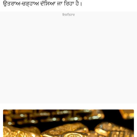
ਧਰਮ
ਉਤਰਾਅ-ਚੜ੍ਹਾਅ ਦੱਸਿਆ ਜਾ ਰਿਹਾ ਹੈ।
ਖੇਡਾਂ
ਟੈਕਨੋਲਜੀ
ਟ੍ਰੈਂਡਿੰਗ
ਮੌਸਮ
ਦੁਨੀਆ
ਚੋਣਾਂ 2026