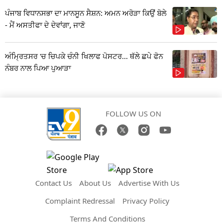
ਪੰਜਾਬ ਵਿਧਾਨਸਭਾ ਦਾ ਮਾਨਸੂਨ ਸੈਸ਼ਨ: ਅਮਨ ਅਰੋੜਾ ਕਿਉਂ ਬੋਲੇ
- ਮੈਂ ਅਸਤੀਫਾ ਦੇ ਦੇਵਾਂਗਾ, ਜਾਣੋ
ਅੰਮ੍ਰਿਤਸਰ 'ਚ ਚਿਪਕੇ ਚੰਨੀ ਖਿਲਾਫ ਪੋਸਟਰ... ਥੱਲੇ ਛਪੇ ਫੋਨ
ਨੰਬਰ ਨਾਲ ਪਿਆ ਪੁਆੜਾ
FOLLOW US ON
Contact Us
About Us
Advertise With Us
Complaint Redressal
Privacy Policy
Terms And Conditions