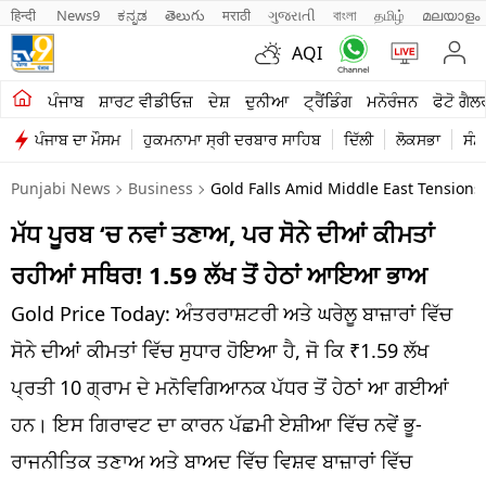
हिन्दी 
News9
ಕನ್ನಡ
తెలుగు
मराठी
ગુજરાતી
বাংলা
தமிழ்
മലയാളം
AQI
ਖੇਤੀਬਾੜੀ
ਪੰਜਾਬ
ਸ਼ਾਰਟ ਵੀਡੀਓਜ਼
ਦੇਸ਼
ਦੁਨੀਆ
ਟ੍ਰੈਂਡਿੰਗ
ਮਨੋਰੰਜਨ
ਫੋਟੋ ਗੈਲ
ਪੰਜਾਬ ਦਾ ਮੌਸਮ
ਹੁਕਮਨਾਮਾ ਸ੍ਰੀ ਦਰਬਾਰ ਸਾਹਿਬ
ਦਿੱਲੀ
ਲੋਕਸਭਾ
ਸੰਸ
ਸ਼ਾਰਟ ਵੀਡੀਓਜ਼
Punjabi News
Business
Gold Falls Amid Middle East Tensions 
ਕਾਰੋਬਾਰ
ਮੱਧ ਪੂਰਬ ‘ਚ ਨਵਾਂ ਤਣਾਅ, ਪਰ ਸੋਨੇ ਦੀਆਂ ਕੀਮਤਾਂ
ਕਰਿਅਰ
ਰਹੀਆਂ ਸਥਿਰ! 1.59 ਲੱਖ ਤੋਂ ਹੇਠਾਂ ਆਇਆ ਭਾਅ
ਮਨੋਰੰਜਨ
Gold Price Today: ਅੰਤਰਰਾਸ਼ਟਰੀ ਅਤੇ ਘਰੇਲੂ ਬਾਜ਼ਾਰਾਂ ਵਿੱਚ
ਦੇਸ਼
ਸੋਨੇ ਦੀਆਂ ਕੀਮਤਾਂ ਵਿੱਚ ਸੁਧਾਰ ਹੋਇਆ ਹੈ, ਜੋ ਕਿ ₹1.59 ਲੱਖ
ਪ੍ਰਤੀ 10 ਗ੍ਰਾਮ ਦੇ ਮਨੋਵਿਗਿਆਨਕ ਪੱਧਰ ਤੋਂ ਹੇਠਾਂ ਆ ਗਈਆਂ
ਲਾਈਫ ਸਟਾਈਲ
ਹਨ। ਇਸ ਗਿਰਾਵਟ ਦਾ ਕਾਰਨ ਪੱਛਮੀ ਏਸ਼ੀਆ ਵਿੱਚ ਨਵੇਂ ਭੂ-
ਪੰਜਾਬ
ਰਾਜਨੀਤਿਕ ਤਣਾਅ ਅਤੇ ਬਾਅਦ ਵਿੱਚ ਵਿਸ਼ਵ ਬਾਜ਼ਾਰਾਂ ਵਿੱਚ