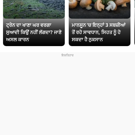
ਟ੍ਰੇਨ ਦਾ ਖਾਣਾ ਘਰ ਵਰਗਾ
ਮਾਨਸੂਨ ‘ਚ ਇਨ੍ਹਾਂ 3 ਸਬਜ਼ੀਆਂ
ਸੁਆਦੀ ਕਿਉਂ ਨਹੀਂ ਲੱਗਦਾ? ਜਾਣੋ
ਤੋਂ ਰਹੋ ਸਾਵਧਾਨ, ਸਿਹਤ ਨੂੰ ਹੋ
ਅਸਲ ਕਾਰਨ
ਸਕਦਾ ਹੈ ਨੁਕਸਾਨ