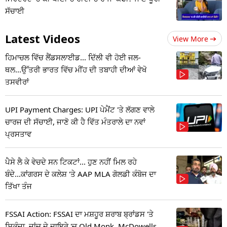
ਸੱਚਾਈ
Latest Videos
View More
ਹਿਮਾਚਲ ਵਿੱਚ ਲੈਂਡਸਲਾਈਡ... ਦਿੱਲੀ ਵੀ ਹੋਈ ਜਲ-
ਥਲ...ਉੱਤਰੀ ਭਾਰਤ ਵਿੱਚ ਮੀਂਹ ਦੀ ਤਬਾਹੀ ਦੀਆਂ ਵੇਖੋ
ਤਸਵੀਰਾਂ
UPI Payment Charges: UPI ਪੇਮੈਂਟ 'ਤੇ ਲੱਗਣ ਵਾਲੇ
ਚਾਰਜ ਦੀ ਸੱਚਾਈ, ਜਾਣੋ ਕੀ ਹੈ ਵਿੱਤ ਮੰਤਰਾਲੇ ਦਾ ਨਵਾਂ
ਪ੍ਰਸਤਾਵ
ਪੈਸੇ ਲੈ ਕੇ ਵੇਚਦੇ ਸਨ ਟਿਕਟਾਂ... ਹੁਣ ਨਹੀਂ ਮਿਲ ਰਹੇ
ਬੰਦੇ...ਕਾਂਗਰਸ ਦੇ ਕਲੇਸ਼ 'ਤੇ AAP MLA ਗੋਲਡੀ ਕੰਬੋਜ ਦਾ
ਤਿੱਖਾ ਤੰਜ
FSSAI Action: FSSAI ਦਾ ਮਸ਼ਹੂਰ ਸ਼ਰਾਬ ਬ੍ਰਾਂਡਸ 'ਤੇ
ਸ਼ਿਕੰਜਾ, ਜਾਂਚ ਦੇ ਦਾਇਰੇ 'ਚ Old Monk, McDowells