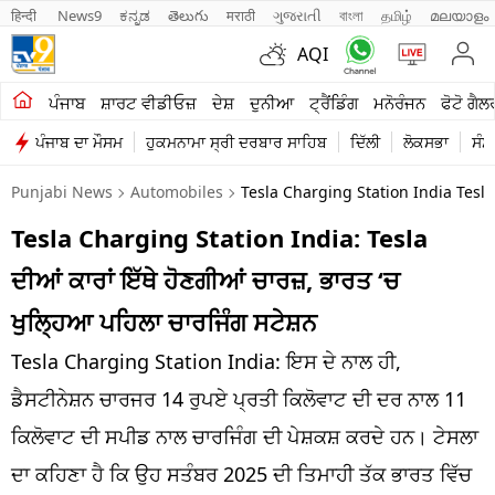
हिन्दी 
News9
ಕನ್ನಡ
తెలుగు
मराठी
ગુજરાતી
বাংলা
தமிழ்
മലയാളം
AQI
ਖੇਤੀਬਾੜੀ
ਪੰਜਾਬ
ਸ਼ਾਰਟ ਵੀਡੀਓਜ਼
ਦੇਸ਼
ਦੁਨੀਆ
ਟ੍ਰੈਂਡਿੰਗ
ਮਨੋਰੰਜਨ
ਫੋਟੋ ਗੈਲ
ਪੰਜਾਬ ਦਾ ਮੌਸਮ
ਹੁਕਮਨਾਮਾ ਸ੍ਰੀ ਦਰਬਾਰ ਸਾਹਿਬ
ਦਿੱਲੀ
ਲੋਕਸਭਾ
ਸੰਸ
ਸ਼ਾਰਟ ਵੀਡੀਓਜ਼
Punjabi News
Automobiles
Tesla Charging Station India Tesl
ਕਾਰੋਬਾਰ
Tesla Charging Station India: Tesla
ਕਰਿਅਰ
ਦੀਆਂ ਕਾਰਾਂ ਇੱਥੇ ਹੋਣਗੀਆਂ ਚਾਰਜ਼, ਭਾਰਤ ‘ਚ
ਮਨੋਰੰਜਨ
ਖੁਲ੍ਹਿਆ ਪਹਿਲਾ ਚਾਰਜਿੰਗ ਸਟੇਸ਼ਨ
ਦੇਸ਼
Tesla Charging Station India: ਇਸ ਦੇ ਨਾਲ ਹੀ,
ਡੈਸਟੀਨੇਸ਼ਨ ਚਾਰਜਰ 14 ਰੁਪਏ ਪ੍ਰਤੀ ਕਿਲੋਵਾਟ ਦੀ ਦਰ ਨਾਲ 11
ਲਾਈਫ ਸਟਾਈਲ
ਕਿਲੋਵਾਟ ਦੀ ਸਪੀਡ ਨਾਲ ਚਾਰਜਿੰਗ ਦੀ ਪੇਸ਼ਕਸ਼ ਕਰਦੇ ਹਨ। ਟੇਸਲਾ
ਪੰਜਾਬ
ਦਾ ਕਹਿਣਾ ਹੈ ਕਿ ਉਹ ਸਤੰਬਰ 2025 ਦੀ ਤਿਮਾਹੀ ਤੱਕ ਭਾਰਤ ਵਿੱਚ