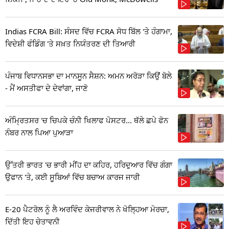
Indias FCRA Bill: ਸੰਸਦ ਵਿੱਚ FCRA ਸੋਧ ਬਿੱਲ 'ਤੇ ਹੰਗਾਮਾ,
ਵਿਦੇਸ਼ੀ ਫੰਡਿੰਗ 'ਤੇ ਸਖ਼ਤ ਨਿਯੰਤਰਣ ਦੀ ਤਿਆਰੀ
ਪੰਜਾਬ ਵਿਧਾਨਸਭਾ ਦਾ ਮਾਨਸੂਨ ਸੈਸ਼ਨ: ਅਮਨ ਅਰੋੜਾ ਕਿਉਂ ਬੋਲੇ
- ਮੈਂ ਅਸਤੀਫਾ ਦੇ ਦੇਵਾਂਗਾ, ਜਾਣੋ
ਅੰਮ੍ਰਿਤਸਰ 'ਚ ਚਿਪਕੇ ਚੰਨੀ ਖਿਲਾਫ ਪੋਸਟਰ... ਥੱਲੇ ਛਪੇ ਫੋਨ
ਨੰਬਰ ਨਾਲ ਪਿਆ ਪੁਆੜਾ
ਉੱਤਰੀ ਭਾਰਤ 'ਚ ਭਾਰੀ ਮੀਂਹ ਦਾ ਕਹਿਰ, ਹਰਿਦੁਆਰ ਵਿੱਚ ਗੰਗਾ
ਉਫਾਨ 'ਤੇ, ਕਈ ਸੂਬਿਆਂ ਵਿੱਚ ਬਚਾਅ ਕਾਰਜ ਜਾਰੀ
E-20 ਪੈਟਰੋਲ ਨੂੰ ਲੈ ਅਰਵਿੰਦ ਕੇਜਰੀਵਾਲ ਨੇ ਖੋਲ੍ਹਿਆ ਮੋਰਚਾ,
ਦਿੱਤੀ ਇਹ ਚੇਤਾਵਨੀ