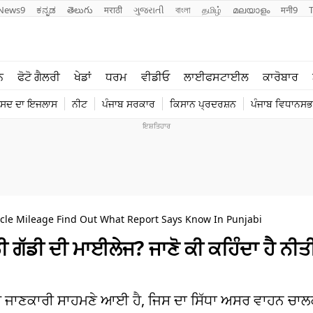
News9
ಕನ್ನಡ
తెలుగు
मराठी
ગુજરાતી
বাংলা
தமிழ்
മലയാളം
मनी9
ਲਾਈਫ ਸਟਾਈਲ
ਖੇਡਾਂ
ਨ
ਫੋਟੋ ਗੈਲਰੀ
ਖੇਡਾਂ
ਧਰਮ
ਵੀਡੀਓ
ਲਾਈਫਸਟਾਈਲ
ਕਾਰੋਬਾਰ
ਪੰਜਾਬ
ਟੈਕਨੋਲਜੀ
ੰਸਦ ਦਾ ਇਜਲਾਸ
ਨੀਟ
ਪੰਜਾਬ ਸਰਕਾਰ
ਕਿਸਾਨ ਪ੍ਰਦਰਸ਼ਨ
ਪੰਜਾਬ ਵਿਧਾਨਸਭਾ
ਧਰਮ
ਟ੍ਰੈਂਡਿੰਗ
icle Mileage Find Out What Report Says Know In Punjabi
ਡੀ ਗੱਡੀ ਦੀ ਮਾਈਲੇਜ? ਜਾਣੋ ਕੀ ਕਹਿੰਦਾ ਹੈ ਨ
ਹਿਮ ਜਾਣਕਾਰੀ ਸਾਹਮਣੇ ਆਈ ਹੈ, ਜਿਸ ਦਾ ਸਿੱਧਾ ਅਸਰ ਵਾਹਨ ਚਾਲਕਾ