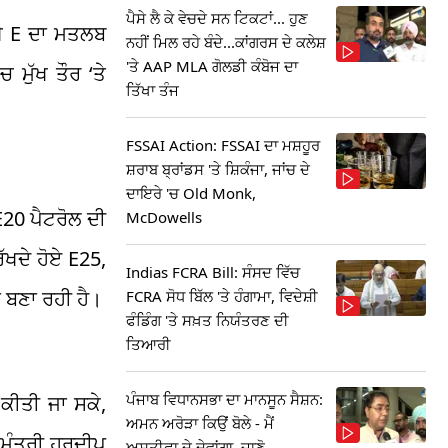
ਪੈਸੇ ਲੈ ਕੇ ਵੇਚਦੇ ਸਨ ਟਿਕਟਾਂ... ਹੁਣ
ਥੇ E ਦਾ ਮਤਲਬ
ਨਹੀਂ ਮਿਲ ਰਹੇ ਬੰਦੇ...ਕਾਂਗਰਸ ਦੇ ਕਲੇਸ਼
'ਤੇ AAP MLA ਗੋਲਡੀ ਕੰਬੋਜ ਦਾ
ਮੁੱਖ ਤੌਰ ‘ਤੇ
ਤਿੱਖਾ ਤੰਜ
FSSAI Action: FSSAI ਦਾ ਮਸ਼ਹੂਰ
ਸ਼ਰਾਬ ਬ੍ਰਾਂਡਸ 'ਤੇ ਸ਼ਿਕੰਜਾ, ਜਾਂਚ ਦੇ
ਦਾਇਰੇ 'ਚ Old Monk,
 E20 ਪੈਟਰੋਲ ਦੀ
McDowells
ੱਖਦੇ ਹੋਏ E25,
Indias FCRA Bill: ਸੰਸਦ ਵਿੱਚ
 ਬਣਾ ਰਹੀ ਹੈ।
FCRA ਸੋਧ ਬਿੱਲ 'ਤੇ ਹੰਗਾਮਾ, ਵਿਦੇਸ਼ੀ
ਫੰਡਿੰਗ 'ਤੇ ਸਖ਼ਤ ਨਿਯੰਤਰਣ ਦੀ
ਤਿਆਰੀ
ਪੰਜਾਬ ਵਿਧਾਨਸਭਾ ਦਾ ਮਾਨਸੂਨ ਸੈਸ਼ਨ:
 ਕੀਤੀ ਜਾ ਸਕੇ,
ਅਮਨ ਅਰੋੜਾ ਕਿਉਂ ਬੋਲੇ - ਮੈਂ
 ਮੰਤਰੀ ਹਰਦੀਪ
ਅਸਤੀਫਾ ਦੇ ਦੇਵਾਂਗਾ, ਜਾਣੋ