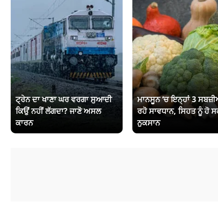
ਟ੍ਰੇਨ ਦਾ ਖਾਣਾ ਘਰ ਵਰਗਾ ਸੁਆਦੀ
ਮਾਨਸੂਨ ‘ਚ ਇਨ੍ਹਾਂ 3 ਸਬਜ਼ੀਆ
ਕਿਉਂ ਨਹੀਂ ਲੱਗਦਾ? ਜਾਣੋ ਅਸਲ
ਰਹੋ ਸਾਵਧਾਨ, ਸਿਹਤ ਨੂੰ ਹੋ ਸ
ਕਾਰਨ
ਨੁਕਸਾਨ