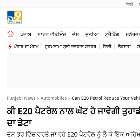
हिन्दी 
ਖੇਤੀਬਾੜੀ
ਕਰਿਅਰ
ਪੰਜਾਬ
ਸ਼ਾਰਟ ਵੀਡੀਓਜ਼
ਦੇਸ਼
ਦੁਨੀਆ
ਟ੍ਰੈਂਡਿੰਗ
ਮਨੋਰੰਜ
ਸ਼ਾਰਟ ਵੀਡੀਓਜ਼
ਮਨੋਰੰਜਨ
ਪੰਜਾਬ ਦਾ ਮੌਸਮ
ਹੁਕਮਨਾਮਾ ਸ੍ਰੀ ਦਰਬਾਰ ਸਾਹਿਬ
ਦਿੱਲੀ
ਲੋਕਸਭਾ
ਸ
ਕਾਰੋਬਾਰ
ਦੇਸ਼
Punjabi News
Automobiles
Can E20 Petrol Reduce Your Veh
ਕੀ E20 ਪੈਟਰੋਲ ਨਾਲ ਘੱਟ ਹੋ ਜਾਵੇਗੀ ਤੁਹਾ
ਦਾ ਡੇਟਾ
ਦੇਸ਼ ਭਰ ਵਿੱਚ ਵਰਤੇ ਜਾ ਰਹੇ E20 ਪੈਟਰੋਲ ਨੂੰ ਲੈ ਕੇ ਇੱਕ ਅ