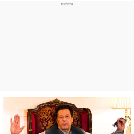
ਧਰਮ
ਖੇਡਾਂ
ਟੈਕਨੋਲਜੀ
ਟ੍ਰੈਂਡਿੰਗ
ਮੌਸਮ
ਦੁਨੀਆ
ਚੋਣਾਂ 2026