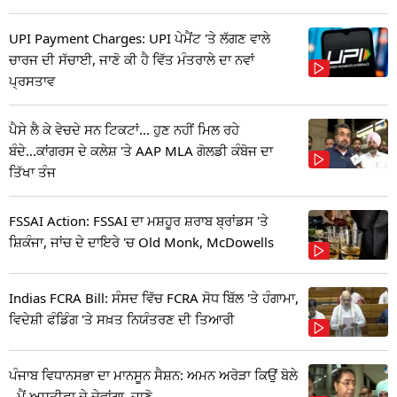
UPI Payment Charges: UPI ਪੇਮੈਂਟ 'ਤੇ ਲੱਗਣ ਵਾਲੇ
ਚਾਰਜ ਦੀ ਸੱਚਾਈ, ਜਾਣੋ ਕੀ ਹੈ ਵਿੱਤ ਮੰਤਰਾਲੇ ਦਾ ਨਵਾਂ
ਪ੍ਰਸਤਾਵ
ਪੈਸੇ ਲੈ ਕੇ ਵੇਚਦੇ ਸਨ ਟਿਕਟਾਂ... ਹੁਣ ਨਹੀਂ ਮਿਲ ਰਹੇ
ਬੰਦੇ...ਕਾਂਗਰਸ ਦੇ ਕਲੇਸ਼ 'ਤੇ AAP MLA ਗੋਲਡੀ ਕੰਬੋਜ ਦਾ
ਤਿੱਖਾ ਤੰਜ
FSSAI Action: FSSAI ਦਾ ਮਸ਼ਹੂਰ ਸ਼ਰਾਬ ਬ੍ਰਾਂਡਸ 'ਤੇ
ਸ਼ਿਕੰਜਾ, ਜਾਂਚ ਦੇ ਦਾਇਰੇ 'ਚ Old Monk, McDowells
Indias FCRA Bill: ਸੰਸਦ ਵਿੱਚ FCRA ਸੋਧ ਬਿੱਲ 'ਤੇ ਹੰਗਾਮਾ,
ਵਿਦੇਸ਼ੀ ਫੰਡਿੰਗ 'ਤੇ ਸਖ਼ਤ ਨਿਯੰਤਰਣ ਦੀ ਤਿਆਰੀ
ਪੰਜਾਬ ਵਿਧਾਨਸਭਾ ਦਾ ਮਾਨਸੂਨ ਸੈਸ਼ਨ: ਅਮਨ ਅਰੋੜਾ ਕਿਉਂ ਬੋਲੇ
- ਮੈਂ ਅਸਤੀਫਾ ਦੇ ਦੇਵਾਂਗਾ, ਜਾਣੋ