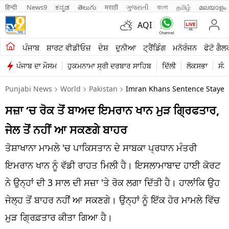
हिन्दी 
News9
ಕನ್ನಡ
తెలుగు
मराठी
ગુજરાતી
বাংলা
தமிழ்
മലയാളം
AQI
ਖੇਤੀਬਾੜੀ
ਪੰਜਾਬ
ਸ਼ਾਰਟ ਵੀਡੀਓਜ਼
ਦੇਸ਼
ਦੁਨੀਆ
ਟ੍ਰੈਂਡਿੰਗ
ਮਨੋਰੰਜਨ
ਫੋਟੋ ਗੈਲ
ਪੰਜਾਬ ਦਾ ਮੌਸਮ
ਹੁਕਮਨਾਮਾ ਸ੍ਰੀ ਦਰਬਾਰ ਸਾਹਿਬ
ਦਿੱਲੀ
ਲੋਕਸਭਾ
ਸੰਸ
ਸ਼ਾਰਟ ਵੀਡੀਓਜ਼
Punjabi News
World
Pakistan
Imran Khans Sentence Stayed 
ਕਾਰੋਬਾਰ
ਸਜ਼ਾ ‘ਚ ਰੋਕ ਤੋਂ ਬਾਅਦ ਇਮਰਾਨ ਖਾਨ ਮੁੜ ਗ੍ਰਿਫਤਾਰ,
ਕਰਿਅਰ
ਜੇਲ ਤੋਂ ਨਹੀਂ ਆ ਸਕਣਗੇ ਬਾਹਰ
ਮਨੋਰੰਜਨ
ਤੋਸ਼ਾਖਾਨਾ ਮਾਮਲੇ 'ਚ ਪਾਕਿਸਤਾਨ ਦੇ ਸਾਬਕਾ ਪ੍ਰਧਾਨ ਮੰਤਰੀ
ਦੇਸ਼
ਇਮਰਾਨ ਖਾਨ ਨੂੰ ਵੱਡੀ ਰਾਹਤ ਮਿਲੀ ਹੈ। ਇਸਲਾਮਾਬਾਦ ਹਾਈ ਕੋਰਟ
ਨੇ ਉਨ੍ਹਾਂ ਦੀ 3 ਸਾਲ ਦੀ ਸਜ਼ਾ 'ਤੇ ਰੋਕ ਲਗਾ ਦਿੱਤੀ ਹੈ। ਹਾਲਾਂਕਿ ਉਹ
ਲਾਈਫ ਸਟਾਈਲ
ਜੇਲ੍ਹ ਤੋਂ ਬਾਹਰ ਨਹੀਂ ਆ ਸਕਣਗੇ। ਉਨ੍ਹਾਂ ਨੂੰ ਇੱਕ ਹੋਰ ਮਾਮਲੇ ਵਿੱਚ
ਪੰਜਾਬ
ਮੁੜ ਗ੍ਰਿਫ਼ਤਾਰ ਕੀਤਾ ਗਿਆ ਹੈ।