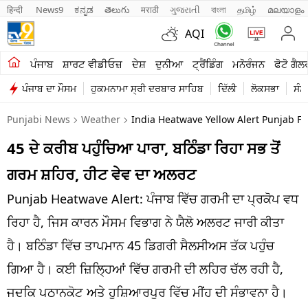
हिन्दी 
News9
ಕನ್ನಡ
తెలుగు
मराठी
ગુજરાતી
বাংলা
தமிழ்
മലയാളം
AQI
ਖੇਤੀਬਾੜੀ
ਪੰਜਾਬ
ਸ਼ਾਰਟ ਵੀਡੀਓਜ਼
ਦੇਸ਼
ਦੁਨੀਆ
ਟ੍ਰੈਂਡਿੰਗ
ਮਨੋਰੰਜਨ
ਫੋਟੋ ਗੈਲ
ਪੰਜਾਬ ਦਾ ਮੌਸਮ
ਹੁਕਮਨਾਮਾ ਸ੍ਰੀ ਦਰਬਾਰ ਸਾਹਿਬ
ਦਿੱਲੀ
ਲੋਕਸਭਾ
ਸੰਸ
ਸ਼ਾਰਟ ਵੀਡੀਓਜ਼
Punjabi News
Weather
India Heatwave Yellow Alert Punjab Ful
ਕਾਰੋਬਾਰ
45 ਦੇ ਕਰੀਬ ਪਹੁੰਚਿਆ ਪਾਰਾ, ਬਠਿੰਡਾ ਰਿਹਾ ਸਭ ਤੋਂ
ਕਰਿਅਰ
ਗਰਮ ਸ਼ਹਿਰ, ਹੀਟ ਵੇਵ ਦਾ ਅਲਰਟ
ਮਨੋਰੰਜਨ
Punjab Heatwave Alert: ਪੰਜਾਬ ਵਿੱਚ ਗਰਮੀ ਦਾ ਪ੍ਰਕੋਪ ਵਧ
ਦੇਸ਼
ਰਿਹਾ ਹੈ, ਜਿਸ ਕਾਰਨ ਮੌਸਮ ਵਿਭਾਗ ਨੇ ਯੈਲੋ ਅਲਰਟ ਜਾਰੀ ਕੀਤਾ
ਹੈ। ਬਠਿੰਡਾ ਵਿੱਚ ਤਾਪਮਾਨ 45 ਡਿਗਰੀ ਸੈਲਸੀਅਸ ਤੱਕ ਪਹੁੰਚ
ਲਾਈਫ ਸਟਾਈਲ
ਗਿਆ ਹੈ। ਕਈ ਜ਼ਿਲ੍ਹਿਆਂ ਵਿੱਚ ਗਰਮੀ ਦੀ ਲਹਿਰ ਚੱਲ ਰਹੀ ਹੈ,
ਪੰਜਾਬ
ਜਦਕਿ ਪਠਾਨਕੋਟ ਅਤੇ ਹੁਸ਼ਿਆਰਪੁਰ ਵਿੱਚ ਮੀਂਹ ਦੀ ਸੰਭਾਵਨਾ ਹੈ।