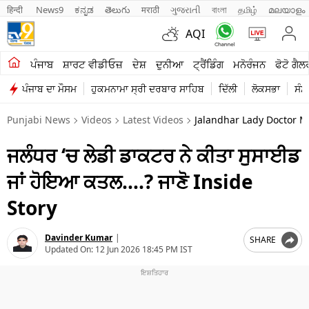
हिन्दी 
News9
ಕನ್ನಡ
తెలుగు
मराठी
ગુજરાતી
বাংলা
தமிழ்
മലയാളം
AQI
ਖੇਤੀਬਾੜੀ
ਪੰਜਾਬ
ਸ਼ਾਰਟ ਵੀਡੀਓਜ਼
ਦੇਸ਼
ਦੁਨੀਆ
ਟ੍ਰੈਂਡਿੰਗ
ਮਨੋਰੰਜਨ
ਫੋਟੋ ਗੈਲ
ਪੰਜਾਬ ਦਾ ਮੌਸਮ
ਹੁਕਮਨਾਮਾ ਸ੍ਰੀ ਦਰਬਾਰ ਸਾਹਿਬ
ਦਿੱਲੀ
ਲੋਕਸਭਾ
ਸੰਸ
ਸ਼ਾਰਟ ਵੀਡੀਓਜ਼
Punjabi News
Videos
Latest Videos
Jalandhar Lady Doctor M
ਕਾਰੋਬਾਰ
ਜਲੰਧਰ ‘ਚ ਲੇਡੀ ਡਾਕਟਰ ਨੇ ਕੀਤਾ ਸੁਸਾਈਡ
ਕਰਿਅਰ
ਜਾਂ ਹੋਇਆ ਕਤਲ….? ਜਾਣੋ Inside
ਮਨੋਰੰਜਨ
Story
ਦੇਸ਼
Davinder Kumar
|
SHARE
ਲਾਈਫ ਸਟਾਈਲ
Updated On:
12 Jun 2026 18:45 PM IST
ਪੰਜਾਬ