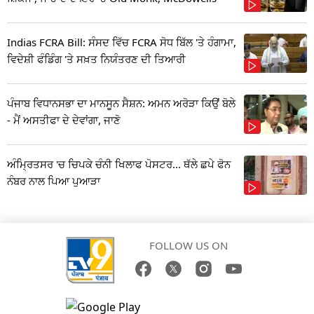
Indias FCRA Bill: ਸੰਸਦ ਵਿੱਚ FCRA ਸੋਧ ਬਿੱਲ 'ਤੇ ਹੰਗਾਮਾ,
ਵਿਦੇਸ਼ੀ ਫੰਡਿੰਗ 'ਤੇ ਸਖ਼ਤ ਨਿਯੰਤਰਣ ਦੀ ਤਿਆਰੀ
ਪੰਜਾਬ ਵਿਧਾਨਸਭਾ ਦਾ ਮਾਨਸੂਨ ਸੈਸ਼ਨ: ਅਮਨ ਅਰੋੜਾ ਕਿਉਂ ਬੋਲੇ
- ਮੈਂ ਅਸਤੀਫਾ ਦੇ ਦੇਵਾਂਗਾ, ਜਾਣੋ
ਅੰਮ੍ਰਿਤਸਰ 'ਚ ਚਿਪਕੇ ਚੰਨੀ ਖਿਲਾਫ ਪੋਸਟਰ... ਥੱਲੇ ਛਪੇ ਫੋਨ
ਨੰਬਰ ਨਾਲ ਪਿਆ ਪੁਆੜਾ
FOLLOW US ON