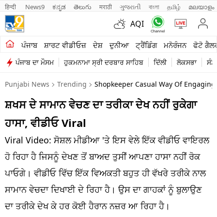
हिन्दी 
News9
ಕನ್ನಡ
తెలుగు
मराठी
ગુજરાતી
বাংলা
தமிழ்
മലയാളം
AQI
ਖੇਤੀਬਾੜੀ
ਪੰਜਾਬ
ਸ਼ਾਰਟ ਵੀਡੀਓਜ਼
ਦੇਸ਼
ਦੁਨੀਆ
ਟ੍ਰੈਂਡਿੰਗ
ਮਨੋਰੰਜਨ
ਫੋਟੋ ਗੈਲ
ਪੰਜਾਬ ਦਾ ਮੌਸਮ
ਹੁਕਮਨਾਮਾ ਸ੍ਰੀ ਦਰਬਾਰ ਸਾਹਿਬ
ਦਿੱਲੀ
ਲੋਕਸਭਾ
ਸੰਸ
ਸ਼ਾਰਟ ਵੀਡੀਓਜ਼
Punjabi News
Trending
Shopkeeper Casual Way Of Engaging C
ਕਾਰੋਬਾਰ
ਸ਼ਖਸ ਦੇ ਸਾਮਾਨ ਵੇਚਣ ਦਾ ਤਰੀਕਾ ਦੇਖ ਨਹੀਂ ਰੁਕੇਗਾ
ਕਰਿਅਰ
ਹਾਸਾ, ਵੀਡੀਓ Viral
ਮਨੋਰੰਜਨ
Viral Video: ਸੋਸ਼ਲ ਮੀਡੀਆ 'ਤੇ ਇਸ ਵੇਲੇ ਇੱਕ ਵੀਡੀਓ ਵਾਇਰਲ
ਦੇਸ਼
ਹੋ ਰਿਹਾ ਹੈ ਜਿਸਨੂੰ ਦੇਖਣ ਤੋਂ ਬਾਅਦ ਤੁਸੀਂ ਆਪਣਾ ਹਾਸਾ ਨਹੀਂ ਰੋਕ
ਪਾਓਗੇ। ਵੀਡੀਓ ਵਿੱਚ ਇੱਕ ਵਿਅਕਤੀ ਬਹੁਤ ਹੀ ਵੱਖਰੇ ਤਰੀਕੇ ਨਾਲ
ਲਾਈਫ ਸਟਾਈਲ
ਸਾਮਾਨ ਵੇਚਦਾ ਦਿਖਾਈ ਦੇ ਰਿਹਾ ਹੈ। ਉਸ ਦਾ ਗਾਹਕਾਂ ਨੂੰ ਬੁਲਾਉਣ
ਪੰਜਾਬ
ਦਾ ਤਰੀਕੇ ਦੇਖ ਕੇ ਹਰ ਕੋਈ ਹੈਰਾਨ ਨਜ਼ਰ ਆ ਰਿਹਾ ਹੈ।