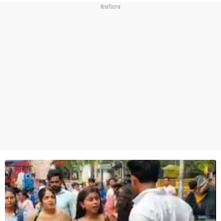
ਧਰਮ
ਖੇਡਾਂ
ਟੈਕਨੋਲਜੀ
ਟ੍ਰੈਂਡਿੰਗ
ਮੌਸਮ
ਦੁਨੀਆ
ਚੋਣਾਂ 2026