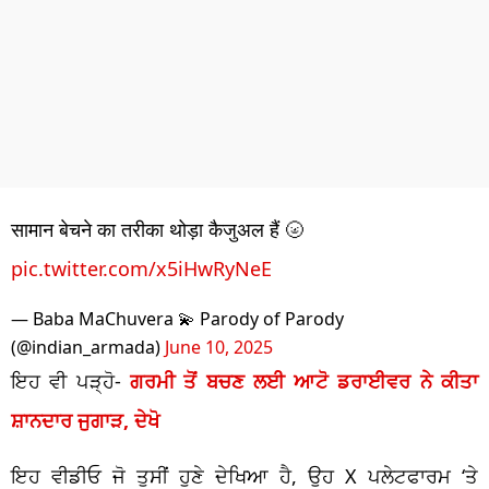
सामान बेचने का तरीका थोड़ा कैजुअल हैं 🌝
pic.twitter.com/x5iHwRyNeE
— Baba MaChuvera 💫 Parody of Parody
(@indian_armada)
June 10, 2025
ਇਹ ਵੀ ਪੜ੍ਹੋ-
ਗਰਮੀ ਤੋਂ ਬਚਣ ਲਈ ਆਟੋ ਡਰਾਈਵਰ ਨੇ ਕੀਤਾ
ਸ਼ਾਨਦਾਰ ਜੁਗਾੜ, ਦੇਖੋ
ਇਹ ਵੀਡੀਓ ਜੋ ਤੁਸੀਂ ਹੁਣੇ ਦੇਖਿਆ ਹੈ, ਉਹ X ਪਲੇਟਫਾਰਮ ‘ਤੇ