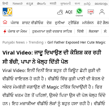
हिन्दी 
News9
ಕನ್ನಡ
తెలుగు
मराठी
ગુજરાતી
বাংলা
தமிழ்
മലയാളം
AQI
ਖੇਤੀਬਾੜੀ
ਪੰਜਾਬ
ਸ਼ਾਰਟ ਵੀਡੀਓਜ਼
ਦੇਸ਼
ਦੁਨੀਆ
ਟ੍ਰੈਂਡਿੰਗ
ਮਨੋਰੰਜਨ
ਫੋਟੋ ਗੈਲ
ਪੰਜਾਬ ਦਾ ਮੌਸਮ
ਹੁਕਮਨਾਮਾ ਸ੍ਰੀ ਦਰਬਾਰ ਸਾਹਿਬ
ਦਿੱਲੀ
ਲੋਕਸਭਾ
ਸੰਸ
ਸ਼ਾਰਟ ਵੀਡੀਓਜ਼
Punjabi News
Trending
Girl Father Exposed Her Cute Magic Tr
ਕਾਰੋਬਾਰ
Viral Video: ਜਾਦੂ ਦਿਖਾਉਣ ਦੀ ਕੋਸ਼ਿਸ਼ ਕਰ ਰਹੀ
ਕਰਿਅਰ
ਸੀ ਬੱਚੀ, ਪਾਪਾ ਨੇ ਖੋਲ੍ਹ ਦਿੱਤੀ ਪੋਲ
ਮਨੋਰੰਜਨ
Viral Video: ਇਨੀਂ ਦਿਨੀਂ ਇਕ ਬਹੁਤ ਹੀ ਕਿਊਟ ਛੋਟੀ ਕੁੜੀ ਦੀ
ਦੇਸ਼
ਵੀਡੀਓ ਵਾਇਰਲ ਹੋ ਰਹੀ ਹੈ। ਵੀਡੀਓ ਵਿੱਚ ਕੁੜੀ ਪਾਣੀ ਦੀ ਬੋਤਲ ਦੇ
ਅੰਦਰ ਮੋਮਬੱਤੀ ਜਗਾਉਣ ਦੀ Magic ਟਰਿੱਕ ਦਿਖਾਉਂਦੀ ਹੈ। ਫਿਰ
ਲਾਈਫ ਸਟਾਈਲ
ਵੀਡੀਓ ਖਤਮ ਹੋਣ ਤੋਂ ਪਹਿਲਾਂ, ਉਸਦੇ ਪਿਤਾ ਉਸ ਦੀ ਪੋਲ ਖੋਲ੍ਹ ਦਿੰਦੇ
ਪੰਜਾਬ
ਹਨ। ਇਹ ਮਜ਼ਾਕੀਆ ਵੀਡੀਓ ਲੋਕਾਂ ਨੂੰ ਬਹੁਤ ਹਸਾ ਰਹੀ ਹੈ। ਵੀਡੀਓ