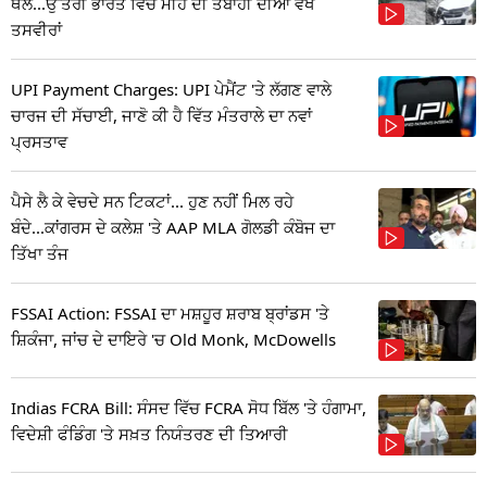
ਥਲ...ਉੱਤਰੀ ਭਾਰਤ ਵਿੱਚ ਮੀਂਹ ਦੀ ਤਬਾਹੀ ਦੀਆਂ ਵੇਖੋ
ਤਸਵੀਰਾਂ
UPI Payment Charges: UPI ਪੇਮੈਂਟ 'ਤੇ ਲੱਗਣ ਵਾਲੇ
ਚਾਰਜ ਦੀ ਸੱਚਾਈ, ਜਾਣੋ ਕੀ ਹੈ ਵਿੱਤ ਮੰਤਰਾਲੇ ਦਾ ਨਵਾਂ
ਪ੍ਰਸਤਾਵ
ਪੈਸੇ ਲੈ ਕੇ ਵੇਚਦੇ ਸਨ ਟਿਕਟਾਂ... ਹੁਣ ਨਹੀਂ ਮਿਲ ਰਹੇ
ਬੰਦੇ...ਕਾਂਗਰਸ ਦੇ ਕਲੇਸ਼ 'ਤੇ AAP MLA ਗੋਲਡੀ ਕੰਬੋਜ ਦਾ
ਤਿੱਖਾ ਤੰਜ
FSSAI Action: FSSAI ਦਾ ਮਸ਼ਹੂਰ ਸ਼ਰਾਬ ਬ੍ਰਾਂਡਸ 'ਤੇ
ਸ਼ਿਕੰਜਾ, ਜਾਂਚ ਦੇ ਦਾਇਰੇ 'ਚ Old Monk, McDowells
Indias FCRA Bill: ਸੰਸਦ ਵਿੱਚ FCRA ਸੋਧ ਬਿੱਲ 'ਤੇ ਹੰਗਾਮਾ,
ਵਿਦੇਸ਼ੀ ਫੰਡਿੰਗ 'ਤੇ ਸਖ਼ਤ ਨਿਯੰਤਰਣ ਦੀ ਤਿਆਰੀ