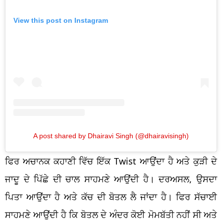
View this post on Instagram
A post shared by Dhairavi Singh (@dhairavisingh)
ਫਿਰ ਅਚਾਨਕ ਕਹਾਣੀ ਵਿੱਚ ਇੱਕ Twist ਆਉਂਦਾ ਹੈ ਅਤੇ ਕੁੜੀ ਦੇ
ਜਾਦੂ ਦੇ ਪਿੱਛੇ ਦੀ ਚਾਲ ਸਾਹਮਣੇ ਆਉਂਦੀ ਹੈ। ਦਰਅਸਲ, ਉਸਦਾ
ਪਿਤਾ ਆਉਂਦਾ ਹੈ ਅਤੇ ਕੱਚ ਦੀ ਬੋਤਲ ਲੈ ਜਾਂਦਾ ਹੈ। ਫਿਰ ਸੱਚਾਈ
ਸਾਹਮਣੇ ਆਉਂਦੀ ਹੈ ਕਿ ਬੋਤਲ ਦੇ ਅੰਦਰ ਕੋਈ ਮੋਮਬੱਤੀ ਨਹੀਂ ਸੀ ਅਤੇ