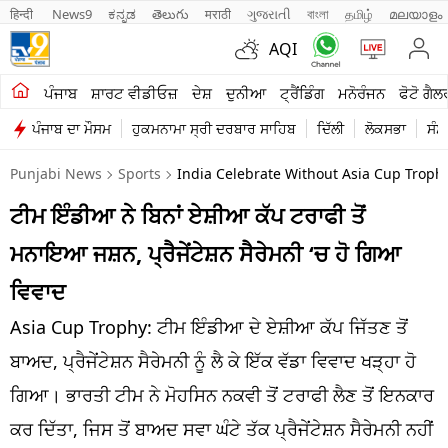
हिन्दी 
News9
ಕನ್ನಡ
తెలుగు
मराठी
ગુજરાતી
বাংলা
தமிழ்
മലയാളം
AQI
ਖੇਤੀਬਾੜੀ
ਪੰਜਾਬ
ਸ਼ਾਰਟ ਵੀਡੀਓਜ਼
ਦੇਸ਼
ਦੁਨੀਆ
ਟ੍ਰੈਂਡਿੰਗ
ਮਨੋਰੰਜਨ
ਫੋਟੋ ਗੈਲ
ਪੰਜਾਬ ਦਾ ਮੌਸਮ
ਹੁਕਮਨਾਮਾ ਸ੍ਰੀ ਦਰਬਾਰ ਸਾਹਿਬ
ਦਿੱਲੀ
ਲੋਕਸਭਾ
ਸੰਸ
ਸ਼ਾਰਟ ਵੀਡੀਓਜ਼
Punjabi News
Sports
India Celebrate Without Asia Cup Troph
ਕਾਰੋਬਾਰ
ਟੀਮ ਇੰਡੀਆ ਨੇ ਬਿਨਾਂ ਏਸ਼ੀਆ ਕੱਪ ਟਰਾਫੀ ਤੋਂ
ਕਰਿਅਰ
ਮਨਾਇਆ ਜਸ਼ਨ, ਪ੍ਰੈਜੇਂਟੇਸ਼ਨ ਸੈਰੇਮਨੀ ‘ਚ ਹੋ ਗਿਆ
ਮਨੋਰੰਜਨ
ਵਿਵਾਦ
ਦੇਸ਼
Asia Cup Trophy: ਟੀਮ ਇੰਡੀਆ ਦੇ ਏਸ਼ੀਆ ਕੱਪ ਜਿੱਤਣ ਤੋਂ
ਬਾਅਦ, ਪ੍ਰੈਜੇਂਟੇਸ਼ਨ ਸੈਰੇਮਨੀ ਨੂੰ ਲੈ ਕੇ ਇੱਕ ਵੱਡਾ ਵਿਵਾਦ ਖੜ੍ਹਾ ਹੋ
ਲਾਈਫ ਸਟਾਈਲ
ਗਿਆ। ਭਾਰਤੀ ਟੀਮ ਨੇ ਮੋਹਸਿਨ ਨਕਵੀ ਤੋਂ ਟਰਾਫੀ ਲੈਣ ਤੋਂ ਇਨਕਾਰ
ਪੰਜਾਬ
ਕਰ ਦਿੱਤਾ, ਜਿਸ ਤੋਂ ਬਾਅਦ ਸਵਾ ਘੰਟੇ ਤੱਕ ਪ੍ਰੈਜੇਂਟੇਸ਼ਨ ਸੈਰੇਮਨੀ ਨਹੀਂ