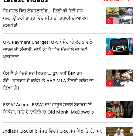
ਹਿਮਾਚਲ ਵਿੱਚ ਲੈਂਡਸਲਾਈਡ... ਦਿੱਲੀ ਵੀ ਹੋਈ ਜਲ-
ਥਲ...ਉੱਤਰੀ ਭਾਰਤ ਵਿੱਚ ਮੀਂਹ ਦੀ ਤਬਾਹੀ ਦੀਆਂ ਵੇਖੋ
ਤਸਵੀਰਾਂ
UPI Payment Charges: UPI ਪੇਮੈਂਟ 'ਤੇ ਲੱਗਣ ਵਾਲੇ
ਚਾਰਜ ਦੀ ਸੱਚਾਈ, ਜਾਣੋ ਕੀ ਹੈ ਵਿੱਤ ਮੰਤਰਾਲੇ ਦਾ ਨਵਾਂ
ਪ੍ਰਸਤਾਵ
ਪੈਸੇ ਲੈ ਕੇ ਵੇਚਦੇ ਸਨ ਟਿਕਟਾਂ... ਹੁਣ ਨਹੀਂ ਮਿਲ ਰਹੇ
ਬੰਦੇ...ਕਾਂਗਰਸ ਦੇ ਕਲੇਸ਼ 'ਤੇ AAP MLA ਗੋਲਡੀ ਕੰਬੋਜ ਦਾ
ਤਿੱਖਾ ਤੰਜ
FSSAI Action: FSSAI ਦਾ ਮਸ਼ਹੂਰ ਸ਼ਰਾਬ ਬ੍ਰਾਂਡਸ 'ਤੇ
ਸ਼ਿਕੰਜਾ, ਜਾਂਚ ਦੇ ਦਾਇਰੇ 'ਚ Old Monk, McDowells
Indias FCRA Bill: ਸੰਸਦ ਵਿੱਚ FCRA ਸੋਧ ਬਿੱਲ 'ਤੇ ਹੰਗਾਮਾ,